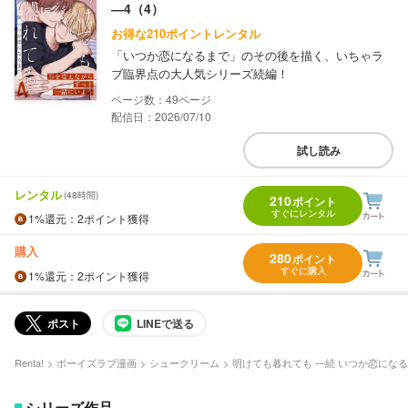
―4（4）
お得な210ポイントレンタル
「いつか恋になるまで」のその後を描く、いちゃラ
ブ臨界点の大人気シリーズ続編！
49
配信日：2026/07/10
試し読み
レンタル
(48時間)
210
ポイント
すぐにレンタル
1%
還元
：2ポイント獲得
購入
280
ポイント
すぐに購入
1%
還元
：2ポイント獲得
ポスト
LINEで送る
Renta!
ボーイズラブ漫画
シュークリーム
明けても暮れても ―続 いつか恋にな
シリーズ作品