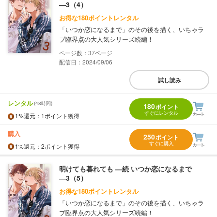
―3（4）
お得な180ポイントレンタル
「いつか恋になるまで」のその後を描く、いちゃラ
ブ臨界点の大人気シリーズ続編！
37
配信日：2024/09/06
試し読み
レンタル
(48時間)
180
ポイント
すぐにレンタル
1%
還元
：1ポイント獲得
購入
250
ポイント
すぐに購入
1%
還元
：2ポイント獲得
明けても暮れても ―続 いつか恋になるまで
―3（5）
お得な180ポイントレンタル
「いつか恋になるまで」のその後を描く、いちゃラ
ブ臨界点の大人気シリーズ続編！