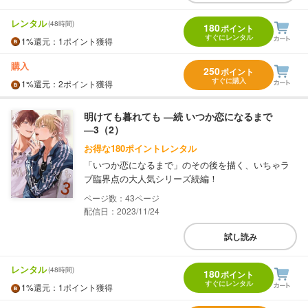
レンタル
(48時間)
180
ポイント
すぐにレンタル
1%
還元
：1ポイント獲得
購入
250
ポイント
すぐに購入
1%
還元
：2ポイント獲得
明けても暮れても ―続 いつか恋になるまで
―3（2）
お得な180ポイントレンタル
「いつか恋になるまで」のその後を描く、いちゃラ
ブ臨界点の大人気シリーズ続編！
43
配信日：2023/11/24
試し読み
レンタル
(48時間)
180
ポイント
すぐにレンタル
1%
還元
：1ポイント獲得