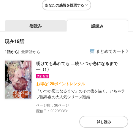
あなたの感想を投票する
巻読み
話読み
現在19話
まとめてカート
1話から
最新話から
明けても暮れても ―続 いつか恋になるまで
―（1）
お得な120ポイントレンタル
「いつか恋になるまで」のその後を描く、いちゃラ
ブ臨界点の大人気シリーズ続編！
36
配信日：2020/03/31
試し読み