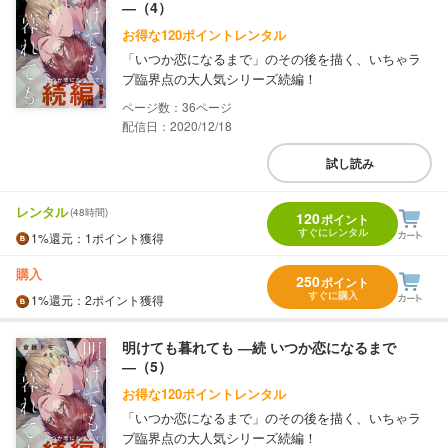
―（4）
お得な120ポイントレンタル
「いつか恋になるまで」のその後を描く、いちゃラ
ブ臨界点の大人気シリーズ続編！
36
配信日：2020/12/18
試し読み
レンタル
(48時間)
120
ポイント
すぐにレンタル
1%
還元
：1ポイント獲得
購入
250
ポイント
すぐに購入
1%
還元
：2ポイント獲得
明けても暮れても ―続 いつか恋になるまで
―（5）
お得な120ポイントレンタル
「いつか恋になるまで」のその後を描く、いちゃラ
ブ臨界点の大人気シリーズ続編！