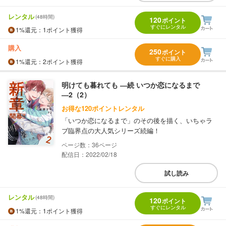
レンタル
(48時間)
120
ポイント
すぐにレンタル
1%
還元
：1ポイント獲得
購入
250
ポイント
すぐに購入
1%
還元
：2ポイント獲得
明けても暮れても ―続 いつか恋になるまで
―2（2）
お得な120ポイントレンタル
「いつか恋になるまで」のその後を描く、いちゃラ
ブ臨界点の大人気シリーズ続編！
36
配信日：2022/02/18
試し読み
レンタル
(48時間)
120
ポイント
すぐにレンタル
1%
還元
：1ポイント獲得