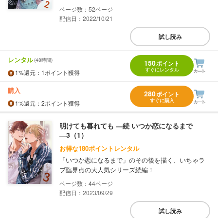
52
配信日：2022/10/21
試し読み
レンタル
(48時間)
150
ポイント
すぐにレンタル
1%
還元
：1ポイント獲得
購入
280
ポイント
すぐに購入
1%
還元
：2ポイント獲得
明けても暮れても ―続 いつか恋になるまで
―3（1）
お得な180ポイントレンタル
「いつか恋になるまで」のその後を描く、いちゃラ
ブ臨界点の大人気シリーズ続編！
44
配信日：2023/09/29
試し読み