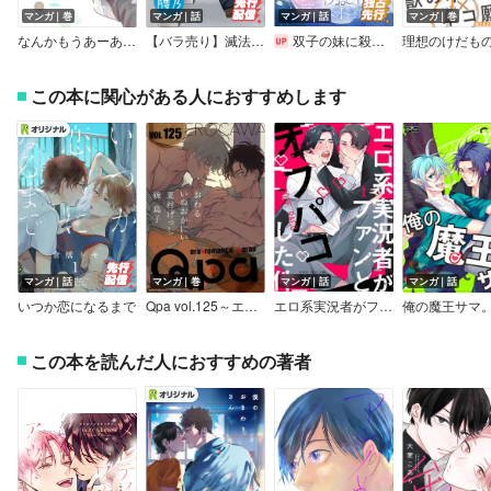
マンガ｜巻
マンガ｜話
マンガ｜話
マンガ｜巻
なんかもうあーあって感じ。【単行本版】【Renta！限定特典付き】
【バラ売り】滅法矢鱈と弱気にキス
双子の妹に殺された姉、二度目の人生は初恋のイケおじ王弟にフルベットします！ 連載版
この本に関心がある人におすすめします
マンガ｜話
マンガ｜巻
マンガ｜話
マンガ｜話
いつか恋になるまで
Qpa vol.125～エロカワ
エロ系実況者がファンとオフパコした件
俺の魔王サマ
この本を読んだ人におすすめの著者