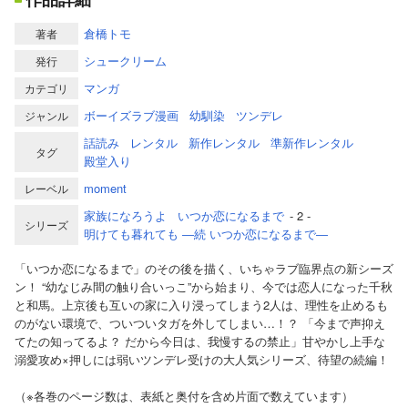
倉橋トモ
著者
シュークリーム
発行
マンガ
カテゴリ
ボーイズラブ漫画
幼馴染
ツンデレ
ジャンル
話読み
レンタル
新作レンタル
準新作レンタル
タグ
殿堂入り
moment
レーベル
家族になろうよ
いつか恋になるまで
- 2 -
シリーズ
明けても暮れても ―続 いつか恋になるまで―
「いつか恋になるまで」のその後を描く、いちゃラブ臨界点の新シーズ
ン！ “幼なじみ間の触り合いっこ”から始まり、今では恋人になった千秋
と和馬。上京後も互いの家に入り浸ってしまう2人は、理性を止めるも
のがない環境で、ついついタガを外してしまい…！？ 「今まで声抑え
てたの知ってるよ？ だから今日は、我慢するの禁止」甘やかし上手な
溺愛攻め×押しには弱いツンデレ受けの大人気シリーズ、待望の続編！
（※各巻のページ数は、表紙と奥付を含め片面で数えています）