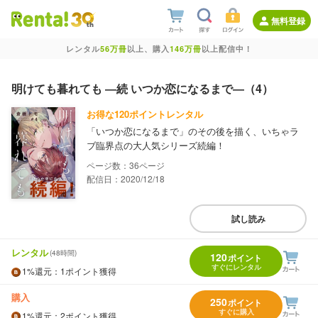
無料登録
レンタル
56万冊
以上、購入
146万冊
以上配信中！
明けても暮れても ―続 いつか恋になるまで―（4）
お得な120ポイントレンタル
「いつか恋になるまで」のその後を描く、いちゃラ
ブ臨界点の大人気シリーズ続編！
36
配信日：2020/12/18
試し読み
レンタル
(48時間)
120
ポイント
すぐにレンタル
1%
還元
：1ポイント獲得
購入
250
ポイント
すぐに購入
1%
還元
：2ポイント獲得