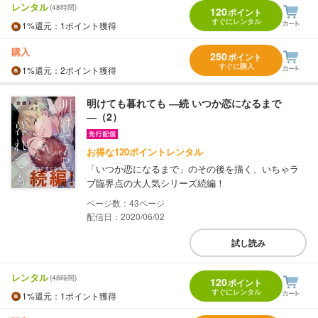
レンタル
(48時間)
120
ポイント
すぐにレンタル
1%
還元
：1ポイント獲得
購入
250
ポイント
すぐに購入
1%
還元
：2ポイント獲得
明けても暮れても ―続 いつか恋になるまで
―（2）
お得な120ポイントレンタル
「いつか恋になるまで」のその後を描く、いちゃラ
ブ臨界点の大人気シリーズ続編！
43
配信日：2020/06/02
試し読み
レンタル
(48時間)
120
ポイント
すぐにレンタル
1%
還元
：1ポイント獲得