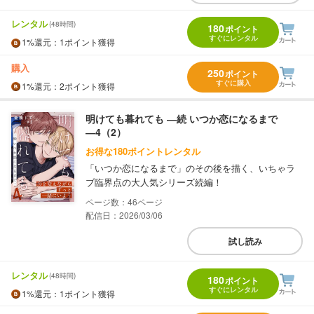
レンタル
(48時間)
180
ポイント
すぐにレンタル
1%
還元
：1ポイント獲得
購入
250
ポイント
すぐに購入
1%
還元
：2ポイント獲得
明けても暮れても ―続 いつか恋になるまで
―4（2）
お得な180ポイントレンタル
「いつか恋になるまで」のその後を描く、いちゃラ
ブ臨界点の大人気シリーズ続編！
46
配信日：2026/03/06
試し読み
レンタル
(48時間)
180
ポイント
すぐにレンタル
1%
還元
：1ポイント獲得