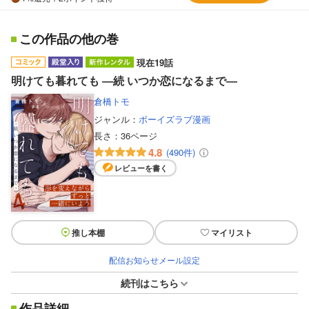
この作品の他の巻
現在19話
明けても暮れても ―続 いつか恋になるまで―
倉橋トモ
ジャンル：
ボーイズラブ漫画
長さ：
36ページ
4.8
(490件)
レビューを書く
推し本棚
マイリスト
配信お知らせメール設定
続刊はこちら
作品詳細