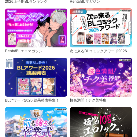
2026上半期BLランキング
Renta!BLマガジン
Renta!BLエロマガジン
次に来るBLコミックアワード2026
BLアワード2026 結果発表特集！
桜色満開！チク美特集