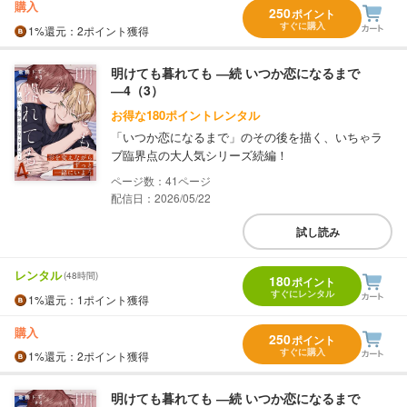
購入
250
ポイント
すぐに購入
1%
還元
：2ポイント獲得
明けても暮れても ―続 いつか恋になるまで
―4（3）
お得な180ポイントレンタル
「いつか恋になるまで」のその後を描く、いちゃラ
ブ臨界点の大人気シリーズ続編！
41
配信日：2026/05/22
試し読み
レンタル
(48時間)
180
ポイント
すぐにレンタル
1%
還元
：1ポイント獲得
購入
250
ポイント
すぐに購入
1%
還元
：2ポイント獲得
明けても暮れても ―続 いつか恋になるまで