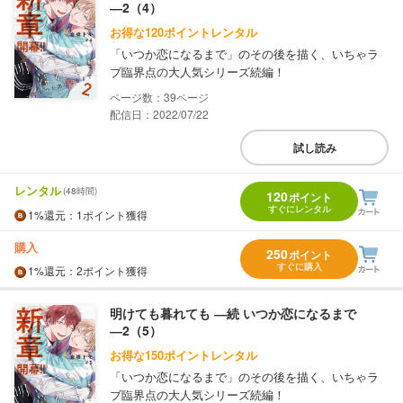
―2（4）
お得な120ポイントレンタル
「いつか恋になるまで」のその後を描く、いちゃラ
ブ臨界点の大人気シリーズ続編！
39
配信日：2022/07/22
試し読み
レンタル
(48時間)
120
ポイント
すぐにレンタル
1%
還元
：1ポイント獲得
購入
250
ポイント
すぐに購入
1%
還元
：2ポイント獲得
明けても暮れても ―続 いつか恋になるまで
―2（5）
お得な150ポイントレンタル
「いつか恋になるまで」のその後を描く、いちゃラ
ブ臨界点の大人気シリーズ続編！