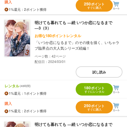
購入
250
ポイント
すぐに購入
1%
還元
：2ポイント獲得
明けても暮れても ―続 いつか恋になるまで
―3（3）
お得な180ポイントレンタル
「いつか恋になるまで」のその後を描く、いちゃラ
ブ臨界点の大人気シリーズ続編！
42
配信日：2024/03/01
試し読み
レンタル
(48時間)
180
ポイント
すぐにレンタル
1%
還元
：1ポイント獲得
購入
250
ポイント
すぐに購入
1%
還元
：2ポイント獲得
明けても暮れても ―続 いつか恋になるまで