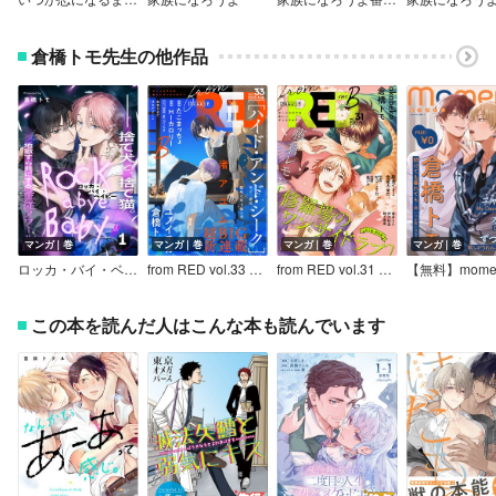
倉橋トモ先生の他作品
マンガ｜巻
マンガ｜巻
マンガ｜巻
マンガ｜巻
ロッカ・バイ・ベイビー
from RED vol.33 ver.B
from RED vol.31 ver.B
この本を読んだ人はこんな本も読んでいます