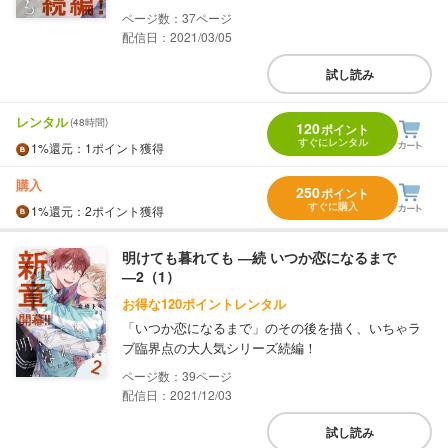
37
配信日：2021/03/05
試し読み
レンタル
(48時間)
120
ポイント
すぐにレンタル
1%
還元
：1ポイント獲得
購入
250
ポイント
すぐに購入
1%
還元
：2ポイント獲得
明けても暮れても ―続 いつか恋になるまで
―2（1）
お得な120ポイントレンタル
「いつか恋になるまで」のその後を描く、いちゃラ
ブ臨界点の大人気シリーズ続編！
39
配信日：2021/12/03
試し読み