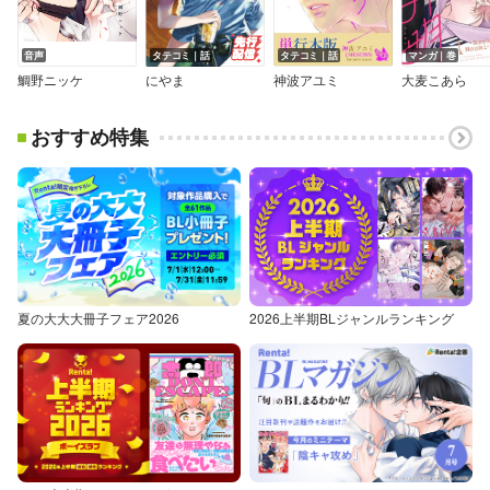
音声
タテコミ｜話
タテコミ｜話
マンガ｜巻
鯛野ニッケ
にやま
神波アユミ
大麦こあら
おすすめ特集
夏の大大大冊子フェア2026
2026上半期BLジャンルランキング