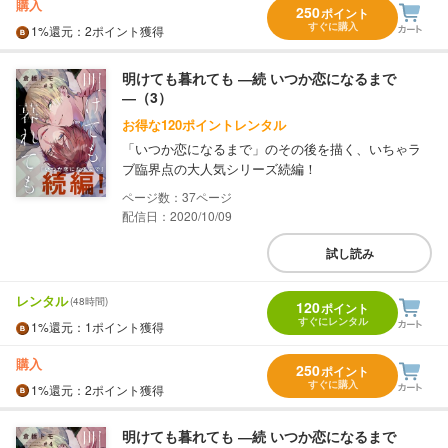
購入
250
ポイント
すぐに購入
1%
還元
：2ポイント獲得
明けても暮れても ―続 いつか恋になるまで
―（3）
お得な120ポイントレンタル
「いつか恋になるまで」のその後を描く、いちゃラ
ブ臨界点の大人気シリーズ続編！
37
配信日：2020/10/09
試し読み
レンタル
(48時間)
120
ポイント
すぐにレンタル
1%
還元
：1ポイント獲得
購入
250
ポイント
すぐに購入
1%
還元
：2ポイント獲得
明けても暮れても ―続 いつか恋になるまで