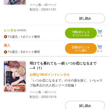
42
配信日：2024/11/01
試し読み
レンタル
(48時間)
180
ポイント
すぐにレンタル
1%
還元
：1ポイント獲得
購入
250
ポイント
すぐに購入
1%
還元
：2ポイント獲得
明けても暮れても ―続 いつか恋になるまで
―4（1）
お得な180ポイントレンタル
「いつか恋になるまで」のその後を描く、いちゃラ
ブ臨界点の大人気シリーズ続編！
45
配信日：2025/12/19
試し読み