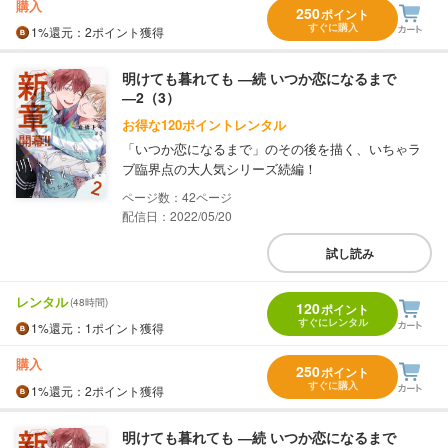
購入
250
ポイント
すぐに購入
1%
還元
：2ポイント獲得
明けても暮れても ―続 いつか恋になるまで
―2（3）
お得な120ポイントレンタル
「いつか恋になるまで」のその後を描く、いちゃラ
ブ臨界点の大人気シリーズ続編！
42
配信日：2022/05/20
試し読み
レンタル
(48時間)
120
ポイント
すぐにレンタル
1%
還元
：1ポイント獲得
購入
250
ポイント
すぐに購入
1%
還元
：2ポイント獲得
明けても暮れても ―続 いつか恋になるまで