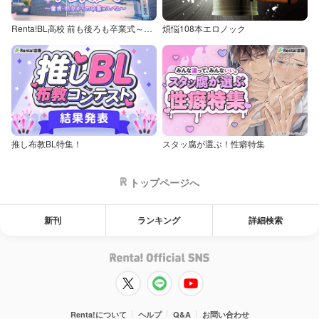
Renta!BL高校 前も後ろも卒業式～童貞・処女からの卒業アルバム～
煩悩108本エロノック
推し布教BL特集！
スタッ腐が選ぶ！性癖特集
トップページへ
新刊
ランキング
詳細検索
Renta!について
ヘルプ
Q&A
お問い合わせ