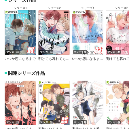
シリーズ1
シリーズ2
シリーズ1
シリーズ2
マンガ｜話
マンガ｜話
マンガ｜巻
マンガ｜巻
いつか恋になるまで
明けても暮れても －続 いつか恋になるまで－【小冊子】
いつか恋になるまで【単行本版（電子限定描き下ろし付）】
関連シリーズ作品
マンガ｜話
マンガ｜話
マンガ｜巻
マンガ｜巻
いつか恋になるまで番外編 － 思春期 － 【商業未発表作品】
家族になろうよ
家族になろうよ番外編 MY HONEY BUNNY 【商業未発表作品】