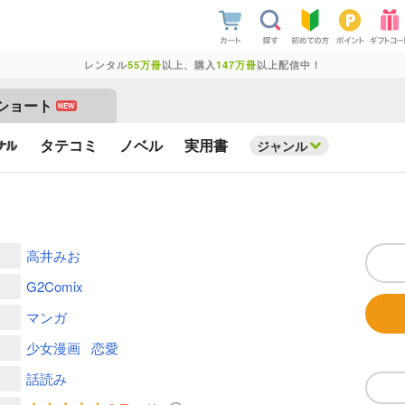
レンタル
55万冊
以上、購入
147万冊
以上配信中！
ショート
NEW
タテコミ
ノベル
実用書
ジャンル
高井みお
G2Comix
マンガ
少女漫画
恋愛
話読み