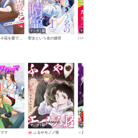
マンガ｜話
マンガ｜巻
マン
高嶺の社長は小花を愛でたい【分冊版】
聖女という名の贖罪
ハーレクインコミックス合本 2023年 vol.800
マンガ｜話
マンガ｜話
マン
ガママ
ふるやモノノ怪
＜日本の怪談＞番町更屋敷
好い