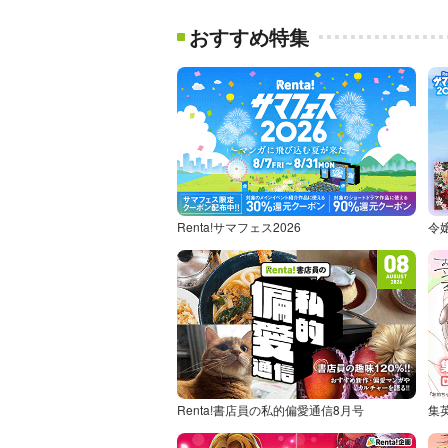
おすすめ特集
Renta!サマフェス2026
令
Renta!書店員の私的偏愛通信8月号
集