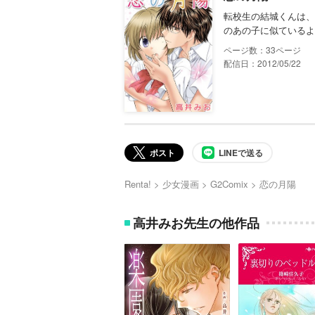
転校生の結城くんは、
のあの子に似ているよ
33
配信日：2012/05/22
ポスト
LINEで送る
Renta!
少女漫画
G2Comix
恋の月陽
高井みお先生の他作品