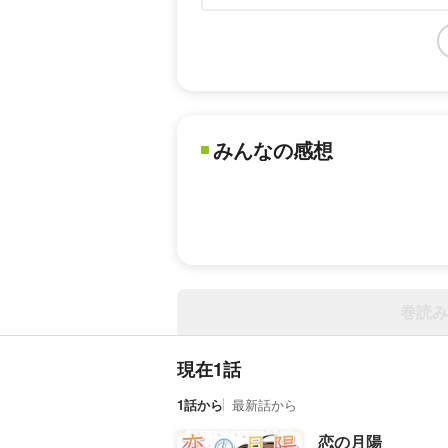
みんなの感想
巻読み
現在1話
1話から
最新話から
恋の月陽