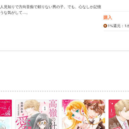
人見知りで方向音痴で頼りない男の子。でも、心なしか記憶
うな気がして…。
購入
1%
還元
：1