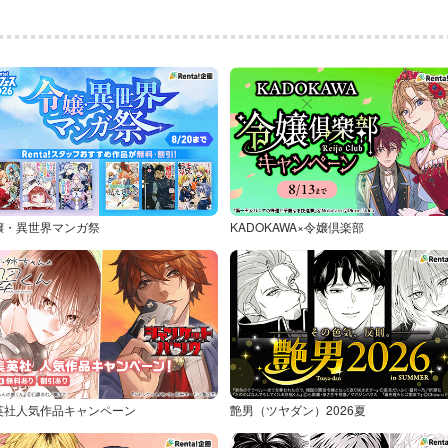
嬢・異世界マンガ祭
KADOKAWA×令嬢倶楽部
英社人気作品キャンペーン
艶男（ツヤダン）2026夏