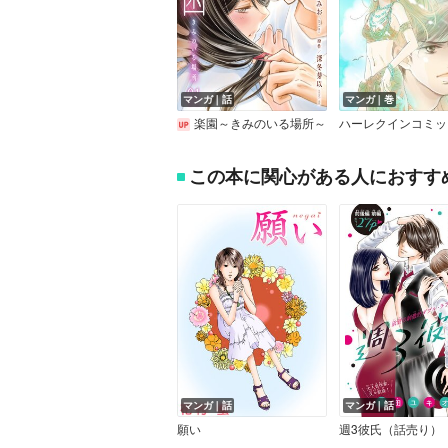
マンガ｜話
マンガ｜巻
楽園～きみのいる場所～
この本に関心がある人におすす
マンガ｜話
マンガ｜話
願い
週3彼氏（話売り）