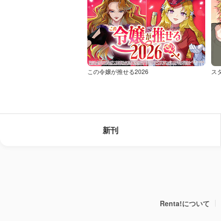
この令嬢が推せる2026
ス
新刊
Renta!について