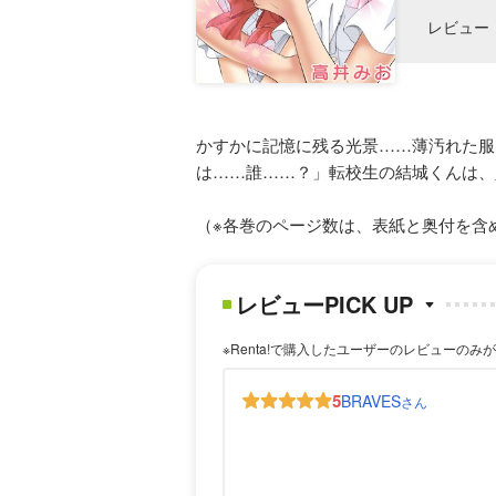
レビュー
かすかに記憶に残る光景……薄汚れた服
は……誰……？」転校生の結城くんは、
（※各巻のページ数は、表紙と奥付を含
レビューPICK UP
※Renta!で購入したユーザーのレビューのみ
5
BRAVES
さん