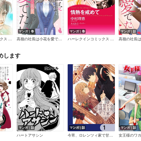
マンガ｜巻
マンガ｜巻
マンガ｜話
ハーレクインコミックス 合本 2025年 vol.186
高嶺の社長は小花を愛でたい
ハーレクインコミックス 合本 2025年 vol.80
めします
マンガ｜話
マンガ｜話
マンガ｜話
ハートアサシン
今宵、ロレンツィ家で甘美なる忠誠を【分冊版】
女王様のワ