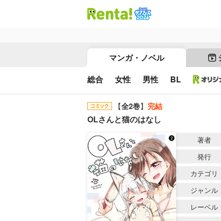
マンガ・ノベル
総合
女性
男性
BL
【
全2巻
】
完結
OLさんと猫のはなし
著者
発行
カテゴリ
ジャンル
レーベル