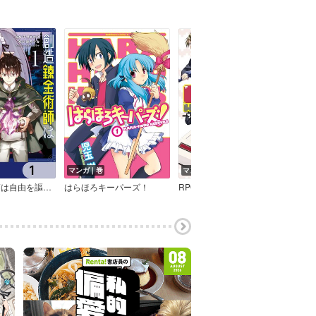
マンガ｜巻
マンガ｜巻
マン
創造錬金術師は自由を謳歌する 故郷を追放されたら、魔王のお膝元で超絶効果のマジックアイテム作り放題になりました【分冊版】
はらほろキーパーズ！
RPG W（・∀・）RLD ―ろーぷれ・わーるど―