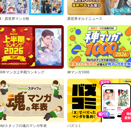
嬢・異世界マンガ祭
異世界ギルドニュース
026年マンガ上半期ランキング
神マンガ1000
nta!スタッフの魂のマンガ年表
バズコミ