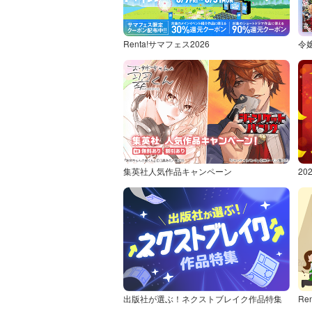
Renta!サマフェス2026
令
集英社人気作品キャンペーン
2
出版社が選ぶ！ネクストブレイク作品特集
Re