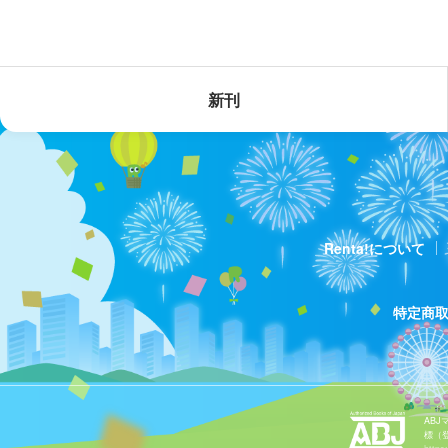
新刊
Renta!について
特定商
AB
標（