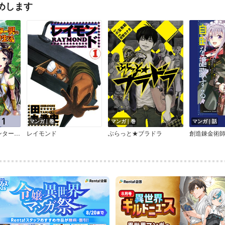
めします
マンガ｜巻
マンガ｜巻
マンガ｜話
活【分冊版】
レイモンド
ぶらっと★ブラドラ