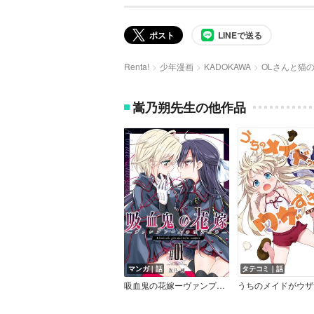
ポスト
LINEで送る
Renta!
少年漫画
KADOKAWA
OLさんと猫
嵩乃朔先生の他作品
マンガ｜話
タテコミ｜話
吸血鬼の花嫁ーヴァンプドールのはなよめー