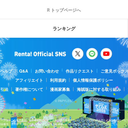
トップページへ
ランキング
ヘルプ
Q&A
お問い合わせ
作品リクエスト
ご意見ボック
アフィリエイト
利用規約
個人情報保護ポリシー
取引法
著作権について
漫画家募集
海賊版に対する取り組み
© PAPYLESS
Jマークは、この電子書店・電子書籍配信サービスが、著作権者からコンテンツ使用許諾を得た正規版配信サービ
登録番号 第6091713号）です。ABJマークの詳細、ABJマークを掲示しているサービスの一覧はこちら。