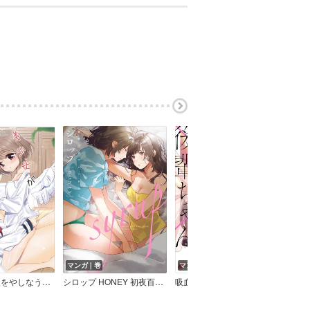
マンガ｜巻
マンガ｜巻
マン
美少女が天使をやしなう話。
シロップ HONEY 初夜百合アンソロジー
吸血鬼ちゃん×後輩ちゃん