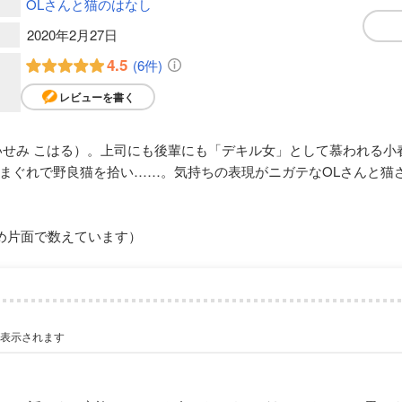
OLさんと猫のはなし
2020年2月27日
4.5
(6件)
レビューを書く
いせみ こはる）。上司にも後輩にも「デキル女」として慕われる小
まぐれで野良猫を拾い……。気持ちの表現がニガテなOLさんと猫
め片面で数えています）
が表示されます