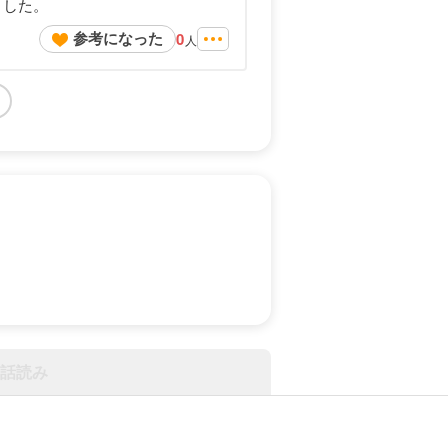
ました。
参考になった
0
人
話読み