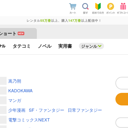
レンタル
55万冊
以上、購入
147万冊
以上配信中！
ショート
NEW
タテコミ
ノベル
実用書
ジャンル
嵩乃朔
KADOKAWA
マンガ
少年漫画
SF・ファンタジー
日常ファンタジー
電撃コミックスNEXT