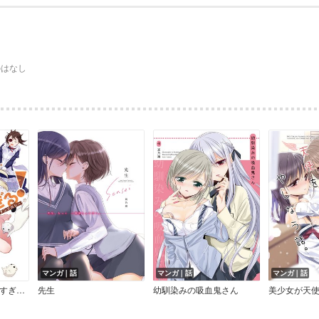
のはなし
マンガ｜話
マンガ｜話
マンガ｜話
うちのメイドがウザすぎる！公式アンソロジー 1
先生
幼馴染みの吸血鬼さん