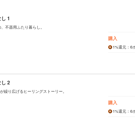
し 1
の、不器用ふたり暮らし。
購入
1%
還元
：6
し 2
が繰り広げるヒーリングストーリー。
購入
1%
還元
：6