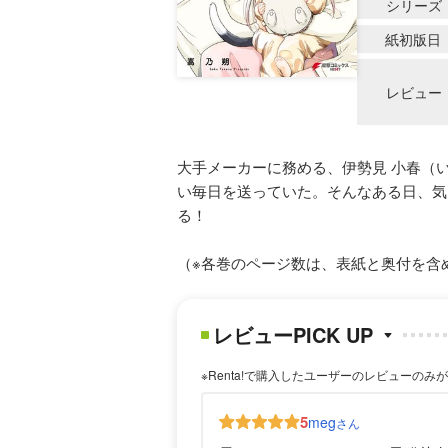
シリーズ
紙初版日
レビュー
大手メーカーに務める、伊勢見 小春（
い毎日を送っていた。そんなある日、気
る！
（※各巻のページ数は、表紙と奥付を含
レビューPICK UP
※Renta!で購入したユーザーのレビューのみ
5
meg
さん