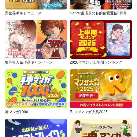
異世界ギルドニュース
Renta!書店員の私的偏愛通信8月号
集英社人気作品キャンペーン
2026年マンガ上半期ランキング
神マンガ1000
Renta!マンガ大賞2025