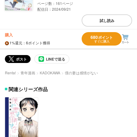
161
配信日：2024/09/21
試し読み
購入
680
ポイント
すぐに購入
1%
還元
：6ポイント獲得
ポスト
LINEで送る
Renta!
青年漫画
KADOKAWA
僕の妻は感情がない
関連シリーズ作品