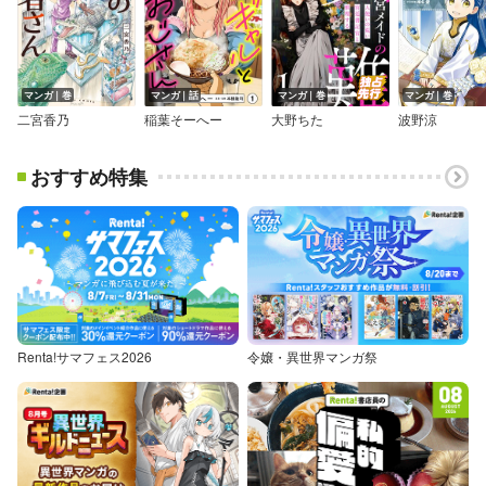
マンガ｜巻
マンガ｜話
マンガ｜巻
マンガ｜巻
二宮香乃
稲葉そーへー
大野ちた
波野涼
おすすめ特集
Renta!サマフェス2026
令嬢・異世界マンガ祭