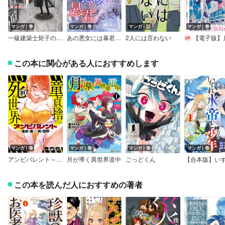
マンガ｜巻
マンガ｜巻
マンガ｜話
マンガ｜巻
一級建築士矩子の設計思考
あの悪女には暴君が必要だ
2人には言わない
【電子版】月刊コミックビ
この本に関心がある人におすすめします
マンガ｜巻
マンガ｜巻
マンガ｜巻
マンガ｜巻
アンビバレント～童貞を捨てたら死ぬ世界～
月が導く異世界道中
ごっどくん
この本を読んだ人におすすめの著者