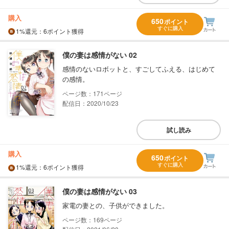
購入
650
ポイント
すぐに購入
1%
還元
：6ポイント獲得
僕の妻は感情がない 02
感情のないロボットと、すごしてふえる、はじめて
の感情。
171
配信日：2020/10/23
試し読み
購入
650
ポイント
すぐに購入
1%
還元
：6ポイント獲得
僕の妻は感情がない 03
家電の妻との、子供ができました。
169