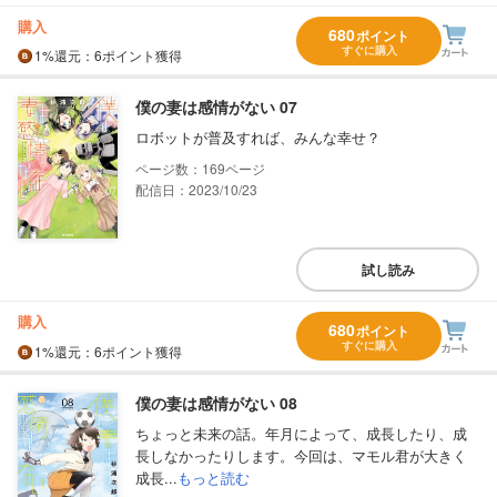
購入
680
ポイント
すぐに購入
1%
還元
：6ポイント獲得
僕の妻は感情がない 07
ロボットが普及すれば、みんな幸せ？
169
配信日：2023/10/23
試し読み
購入
680
ポイント
すぐに購入
1%
還元
：6ポイント獲得
僕の妻は感情がない 08
ちょっと未来の話。年月によって、成長したり、成
長しなかったりします。今回は、マモル君が大きく
成長...
もっと読む