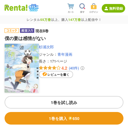
無料登録
レンタル
55万冊
以上、購入
147万冊
以上配信中！
現在8巻
僕の妻は感情がない
杉浦次郎
ジャンル：
青年漫画
長さ：
171ページ
4.2
(40件)
レビューを書く
1巻を試し読み
1巻を購入
650