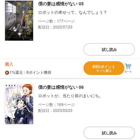
僕の妻は感情がない 05
ロボットの幸せって、なんでしょう？
177
配信日：2022/07/23
試し読み
購入
650
ポイント
すぐに購入
1%
還元
：6ポイント獲得
僕の妻は感情がない 06
ロボットが、当たり前のまいにち。
169
配信日：2023/03/23
試し読み