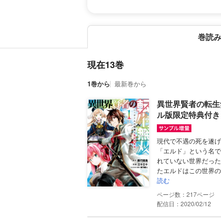
巻読
現在13巻
1巻から
最新巻から
異世界賢者の転生
ル版限定特典付き
現代で不遇の死を遂げ
「エルド」という名で
れていない世界だった
たエルドはこの世界の
読む
217
配信日：2020/02/12