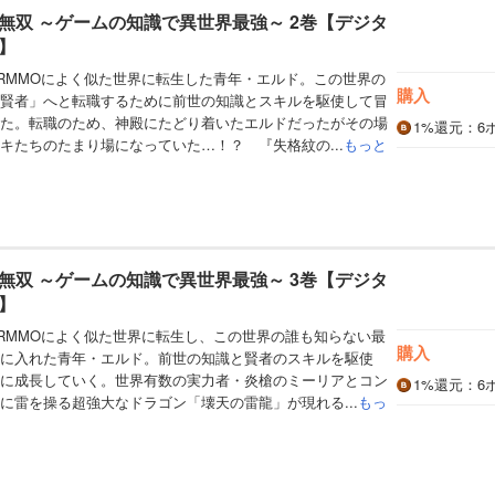
無双 ～ゲームの知識で異世界最強～ 2巻【デジタ
】
RMMOによく似た世界に転生した青年・エルド。この世界の
購入
賢者」へと転職するために前世の知識とスキルを駆使して冒
た。転職のため、神殿にたどり着いたエルドだったがその場
1%
還元
：6
キたちのたまり場になっていた…！？ 『失格紋の...
もっと
無双 ～ゲームの知識で異世界最強～ 3巻【デジタ
】
RMMOによく似た世界に転生し、この世界の誰も知らない最
購入
に入れた青年・エルド。前世の知識と賢者のスキルを駆使
に成長していく。世界有数の実力者・炎槍のミーリアとコン
1%
還元
：6
に雷を操る超強大なドラゴン「壊天の雷龍」が現れる...
もっ