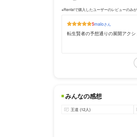
※Renta!で購入したユーザーのレビューのみ
5
malo
さん
転生賢者の予想通りの展開アクシ
みんなの感想
王道 (12人)