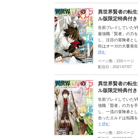
異世界賢者の転生
ル版限定特典付き
生前プレイしていたV
最強職「賢者」の力を
し、注目の冒険者とし
街はオーガの大量発生
読む
233
配信日：2021/07/07
異世界賢者の転生
ル版限定特典付き
生前プレイしていたV
強職「賢者」の力を手
し、一流の冒険者とし
合ったエルドは知識を
と読む
201