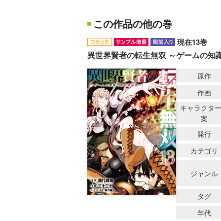
この作品の他の巻
現在13巻
異世界賢者の転生無双 ～ゲームの知
原作
作画
キャラクタ
案
発行
カテゴリ
ジャンル
タグ
年代