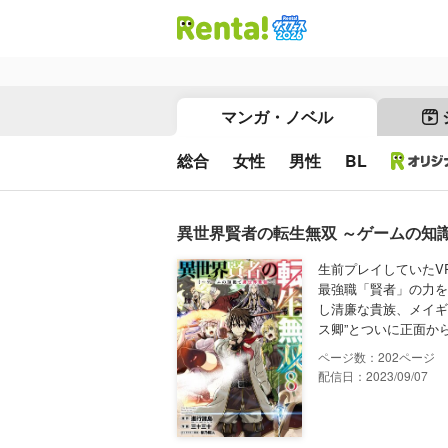
マンガ・ノベル
総合
女性
男性
BL
異世界賢者の転生無双 ～ゲームの知
生前プレイしていたV
最強職「賢者」の力を
し清廉な貴族、メイギ
ス卿”とついに正面か
202
配信日：2023/09/07