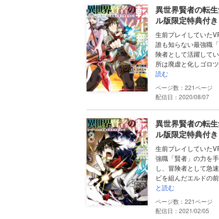
異世界賢者の転生
ル版限定特典付き
生前プレイしていたV
誰も知らない最強職「
険者として活躍してい
所は廃虚と化しゴロツ
読む
221
配信日：2020/08/07
異世界賢者の転生
ル版限定特典付き
生前プレイしていたV
強職「賢者」の力を手
し、冒険者として急速
ビを組んだエルドの前
と読む
221
配信日：2021/02/05