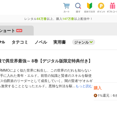
レンタル
55万冊
以上、購入
147万冊
以上配信中！
ショート
NEW
タテコミ
ノベル
実用書
ジャンル
識で異世界最強～ 8巻【デジタル版限定特典付き】
RMMOによく似た世界に転生し、この世界のだれも知らない
手に入れた青年・エルド。前世の知識と賢者のスキルを駆使
ス伯爵派のリーダーとして成長していく。闇の賢者“ゲオルギ
ら激突することとなったエルド。悪辣な外法を駆...
もっと読む
購入
1%
還元
：6