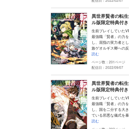
配信日：2022/02/07
異世界賢者の転生
ル版限定特典付き
生前プレイしていたV
最強職「賢者」の力を
し、屈指の実力者とし
族ゲオルギス卿への反
読む
201
配信日：2022/09/07
異世界賢者の転生
ル版限定特典付き
生前プレイしていたV
最強職「賢者」の力を
し、国を二分する大き
ている邪悪な儀式を暴
読む
202