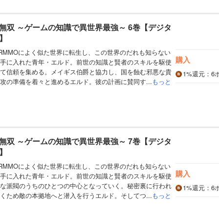
無双 ～ゲームの知識で異世界最強～ 6巻【デジタ
】
RMMOによく似た世界に転生し、この世界のだれも知らない
購入
手に入れた青年・エルド。前世の知識と賢者のスキルを駆使
て信頼を集める。メイギス伯爵と協力し、国を蝕む邪悪な貴
1%
還元
：6
攻の準備を着々と進めるエルド。彼の計画に賛同す...
もっと
無双 ～ゲームの知識で異世界最強～ 7巻【デジタ
】
RMMOによく似た世界に転生し、この世界のだれも知らない
購入
手に入れた青年・エルド。前世の知識と賢者のスキルを駆使
な派閥のうちのひとつの中心となっていく。秘密裏に行われ
1%
還元
：6
くため敵の本拠地へと潜入を行うエルド。そしてつ...
もっと