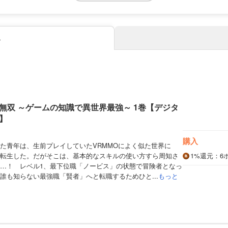
み
無双 ～ゲームの知識で異世界最強～ 1巻【デジタ
】
購入
た青年は、生前プレイしていたVRMMOによく似た世界に
転生した。だがそこは、基本的なスキルの使い方すら周知さ
1%
還元
：6
…！ レベル1、最下位職「ノービス」の状態で冒険者となっ
誰も知らない最強職「賢者」へと転職するためひと...
もっと