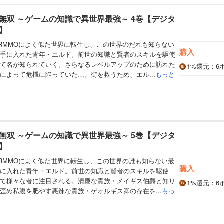
無双 ～ゲームの知識で異世界最強～ 4巻【デジタ
】
RMMOによく似た世界に転生し、この世界のだれも知らない
購入
手に入れた青年・エルド。前世の知識と賢者のスキルを駆使
て名が知られていく。さらなるレベルアップのために訪れた
1%
還元
：6
によって危機に陥っていた…。街を救うため、エル...
もっと
無双 ～ゲームの知識で異世界最強～ 5巻【デジタ
】
RMMOによく似た世界に転生し、この世界の誰も知らない最
購入
に入れた青年・エルド。前世の知識と賢者のスキルを駆使
て様々な者に注目される。清廉な貴族・メイギス伯爵と知り
1%
還元
：6
歪め私腹を肥やす悪辣な貴族・ゲオルギス卿の存在を...
もっ