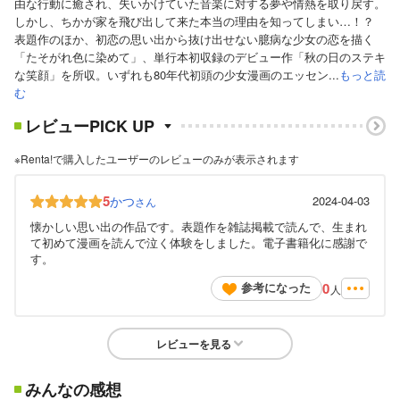
由な行動に癒され、失いかけていた音楽に対する夢や情熱を取り戻す。
しかし、ちかが家を飛び出して来た本当の理由を知ってしまい…！？
表題作のほか、初恋の思い出から抜け出せない臆病な少女の恋を描く
「たそがれ色に染めて」、単行本初収録のデビュー作「秋の日のステキ
な笑顔」を所収。いずれも80年代初頭の少女漫画のエッセン...
もっと読
む
レビューPICK UP
※Renta!で購入したユーザーのレビューのみが表示されます
5
かつ
2024-04-03
さん
懐かしい思い出の作品です。表題作を雑誌掲載で読んで、生まれ
て初めて漫画を読んで泣く体験をしました。電子書籍化に感謝で
す。
0
参考になった
人
レビューを見る
みんなの感想