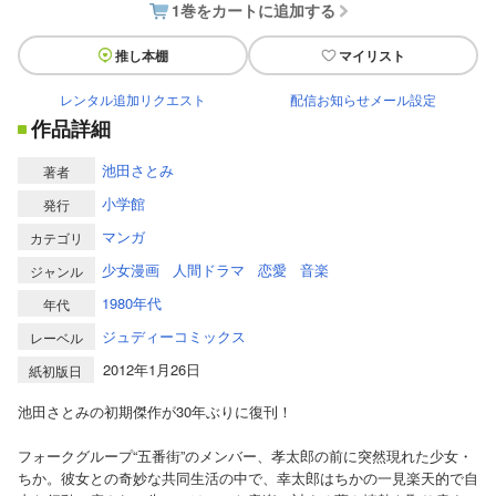
1巻をカートに追加する
推し本棚
マイリスト
レンタル追加リクエスト
配信お知らせメール設定
作品詳細
池田さとみ
著者
小学館
発行
マンガ
カテゴリ
少女漫画
人間ドラマ
恋愛
音楽
ジャンル
1980年代
年代
ジュディーコミックス
レーベル
2012年1月26日
紙初版日
池田さとみの初期傑作が30年ぶりに復刊！
フォークグループ“五番街”のメンバー、孝太郎の前に突然現れた少女・
ちか。彼女との奇妙な共同生活の中で、幸太郎はちかの一見楽天的で自