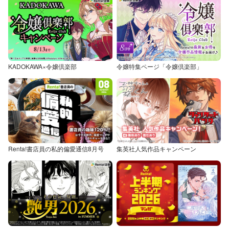
KADOKAWA×令嬢倶楽部
令嬢特集ページ「令嬢倶楽部」
Renta!書店員の私的偏愛通信8月号
集英社人気作品キャンペーン