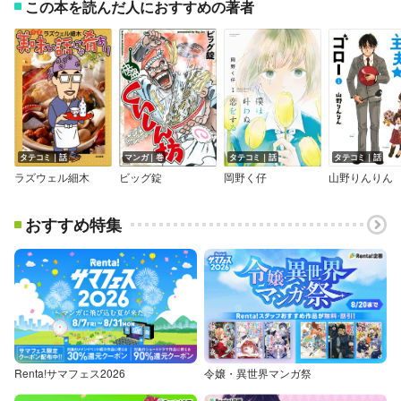
この本を読んだ人におすすめの著者
タテコミ｜話
マンガ｜巻
タテコミ｜話
タテコミ｜話
ラズウェル細木
ビッグ錠
岡野く仔
山野りんりん
おすすめ特集
Renta!サマフェス2026
令嬢・異世界マンガ祭