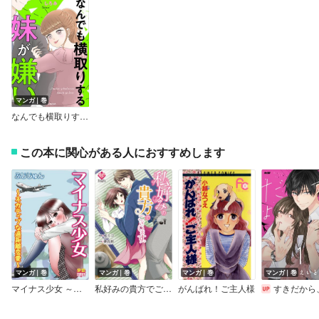
マンガ｜巻
なんでも横取りする妹が嫌い
この本に関心がある人におすすめします
マンガ｜巻
マンガ｜巻
マンガ｜巻
マンガ｜巻
マイナス少女 ～ネガティブな遠距離恋愛
私好みの貴方でございます。
がんばれ！ご主人様
すきだから、だ