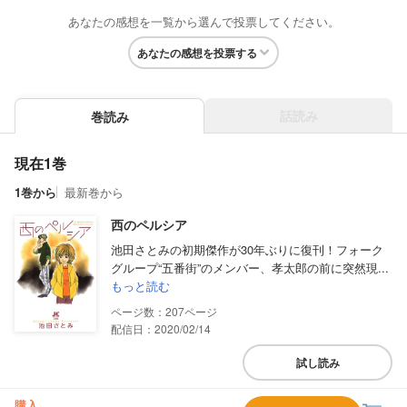
あなたの感想を一覧から選んで投票してください。
あなたの感想を投票する
話読み
巻読み
現在1巻
1巻から
最新巻から
西のペルシア
池田さとみの初期傑作が30年ぶりに復刊！フォーク
グループ“五番街”のメンバー、孝太郎の前に突然現...
もっと読む
207
配信日：2020/02/14
試し読み
購入