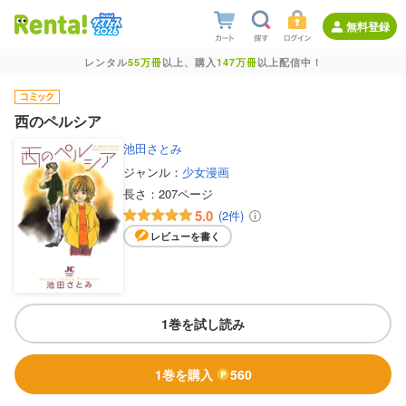
無料登録
レンタル
55万冊
以上、購入
147万冊
以上配信中！
西のペルシア
池田さとみ
ジャンル：
少女漫画
長さ：
207ページ
5.0
(2件)
レビューを書く
1巻を試し読み
1巻を購入
560