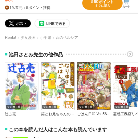
560
ポイント
すぐに購入
1%
還元
：5ポイント獲得
ポスト
LINEで送る
Renta!
少女漫画
小学館
西のペルシア
池田さとみ先生の他作品
マンガ｜巻
マンガ｜巻
マンガ｜巻
マンガ｜巻
辻占売
笑とお兄ちゃんのなりゆきごはん
ごはん日和 Vol.56 路地裏の洋食屋さん
霊感工務店リ
この本を読んだ人はこんな本も読んでいます