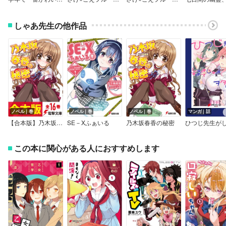
しゃあ先生の他作品
ノベル｜巻
ノベル｜巻
ノベル｜巻
マンガ｜話
【合本版】乃木坂春香の秘密
SE－Xふぁいる
乃木坂春香の秘密
この本に関心がある人におすすめします