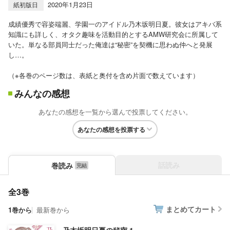
2020年1月23日
紙初版日
成績優秀で容姿端麗、学園一のアイドル乃木坂明日夏。彼女はアキバ系
知識にも詳しく、オタク趣味を活動目的とするAMW研究会に所属して
いた。単なる部員同士だった俺達は“秘密”を契機に思わぬ仲へと発展
し…。
（※各巻のページ数は、表紙と奥付を含め片面で数えています）
みんなの感想
あなたの感想を一覧から選んで投票してください。
あなたの感想を投票する
話読み
巻読み
全3巻
まとめてカート
1巻から
最新巻から
乃木坂明日夏の秘密 1