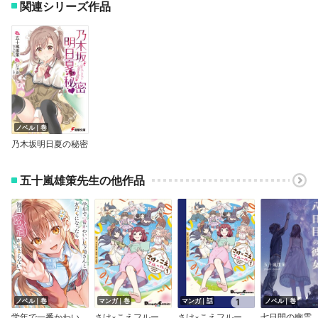
関連シリーズ作品
ノベル｜巻
乃木坂明日夏の秘密
五十嵐雄策先生の他作品
ノベル｜巻
マンガ｜巻
マンガ｜話
ノベル｜巻
学年で一番かわいい星ヶ崎さんと友だちになったら毎日密着が止まらない
さけ×こえフルール～花めく新米声優ちゃんは日本酒女神と夢を見る～
さけ×こえフルール～花めく新米声優ちゃんは日本酒女神と夢を見る～【分冊版】