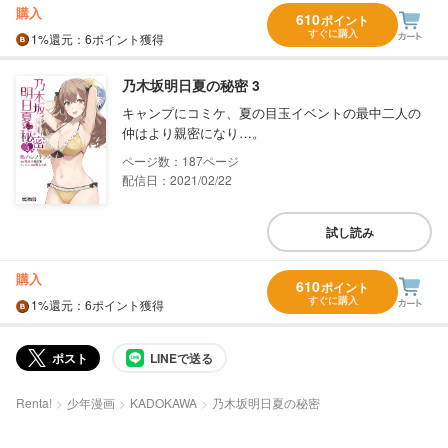
購入
610
ポイント
すぐに購入
1%
還元
：6ポイント獲得
乃木坂明日夏の秘密 3
キャンプにコミケ、夏の目玉イベントの最中二人の
仲はより親密になり…。
187
配信日：2021/02/22
試し読み
購入
610
ポイント
すぐに購入
1%
還元
：6ポイント獲得
ポスト
LINEで送る
Renta!
少年漫画
KADOKAWA
乃木坂明日夏の秘密