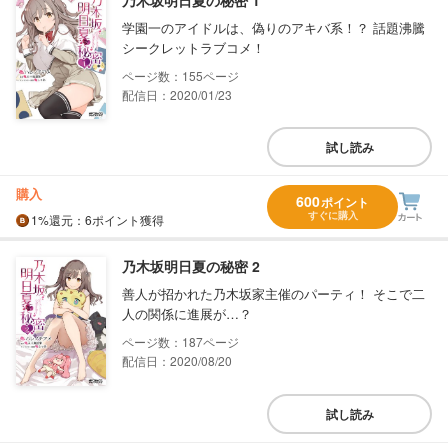
学園一のアイドルは、偽りのアキバ系！？ 話題沸騰
シークレットラブコメ！
155
配信日：2020/01/23
試し読み
購入
600
ポイント
すぐに購入
1%
還元
：6ポイント獲得
乃木坂明日夏の秘密 2
善人が招かれた乃木坂家主催のパーティ！ そこで二
人の関係に進展が…？
187
配信日：2020/08/20
試し読み