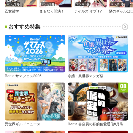
マンガ｜巻
マンガ｜巻
マンガ｜巻
マンガ｜巻
乙女哲学
まもなく開演！
テイルズ オブ TV
おすすめ特集
Renta!サマフェス2026
令嬢・異世界マンガ祭
異世界ギルドニュース
Renta!書店員の私的偏愛通信8月号