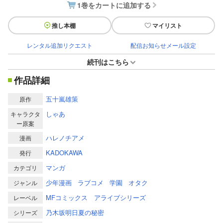
1巻をカートに追加する
推し本棚
マイリスト
レンタル追加リクエスト
配信お知らせメール設定
続刊はこちら
作品詳細
五十嵐雄策
原作
しゃあ
キャラクタ
ー原案
ハレノチアメ
漫画
KADOKAWA
発行
マンガ
カテゴリ
少年漫画
ラブコメ
学園
オタク
ジャンル
MFコミックス アライブシリーズ
レーベル
乃木坂明日夏の秘密
シリーズ