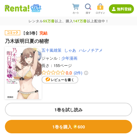
無料登録
レンタル
55万冊
以上、購入
147万冊
以上配信中！
【
全3巻
】
完結
乃木坂明日夏の秘密
五十嵐雄策
しゃあ
ハレノチアメ
ジャンル：
少年漫画
長さ：
155ページ
0.0
(2件)
レビューを書く
1巻を試し読み
1巻を購入
600