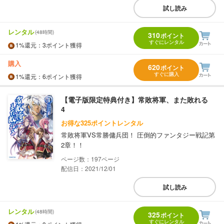
試し読み
レンタル
(48時間)
310
ポイント
すぐにレンタル
1%
還元
：3ポイント獲得
購入
620
ポイント
すぐに購入
1%
還元
：6ポイント獲得
【電子版限定特典付き】常敗将軍、また敗れる
4
お得な325ポイントレンタル
常敗将軍VS常勝傭兵団！ 圧倒的ファンタジー戦記第
2章！！
197
配信日：2021/12/01
試し読み
レンタル
(48時間)
325
ポイント
すぐにレンタル