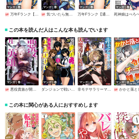
マンガ｜巻
マンガ｜巻
マンガ｜巻
マンガ｜巻
万年Fランク【通訳】スキル持ち底辺冒険者、異種族の最強美少女たちとパーティーを組んで才能に開花し無双する【デジタル版限定特典付き】
気づいたら無双ゲームの悪役将軍だった件。～破滅ルートはぶっ壊す～【電子特典付】
万年Fランク【通訳】スキル持ち底辺冒険者、異種族の最強美少女たちとパーティーを組んで才能に開花し無双する 1巻【試し読み増量版】
この本を読んだ人はこんな本も読んでいます
マンガ｜巻
マンガ｜巻
マンガ｜巻
マンガ｜話
悪役貴族が開き直って破滅フラグを“実力”で叩き折っていたら、いつの間にかヒロイン達から英雄視されるようになった件（コミック）【デジタル版限定特典付き】
ダンジョンで戦い続けて20年の童貞勇者、地上に戻ったら男女比1：1000の世界だった（コミック）
非モテサラリーマン40歳の誕生日に突然大魔導士に覚醒する ＃花岡修太朗40歳独身彼女なしが世界トレンド1位（コミック）
かかと落とし令嬢はチートな踵で無双する ～魔物を即死させて楽しんでいたら、私を追放した実家が崩壊しました～ コミ
この本に関心がある人におすすめします