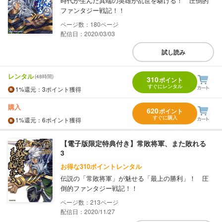
時代が生んだ異端の英雄が乱世を駆ける！ 圧倒的
ファンタジー戦記！！
180
配信日：2020/03/03
試し読み
レンタル
(48時間)
310
ポイント
すぐにレンタル
1%
還元
：3ポイント獲得
購入
620
ポイント
すぐに購入
1%
還元
：6ポイント獲得
【電子版限定特典付き】常敗将軍、また敗れる
3
お得な310ポイントレンタル
伝説の「常敗将軍」が魅せる「最上の勝利」！ 圧
倒的ファンタジー戦記！！
213
配信日：2020/11/27