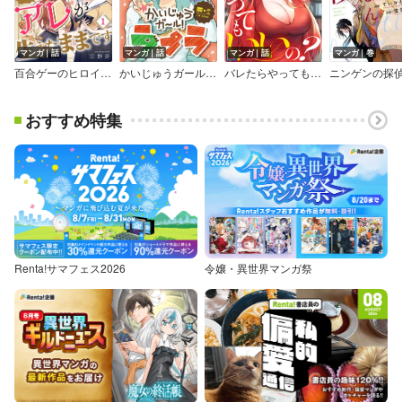
マンガ｜話
マンガ｜話
マンガ｜話
マンガ｜巻
百合ゲーのヒロインに転生したオレ、何故かアレが生えたままです
かいじゅうガール！ラプラ【単話】
バレたらやってもいいの？【全年齢版】
ニンゲンの探
おすすめ特集
Renta!サマフェス2026
令嬢・異世界マンガ祭