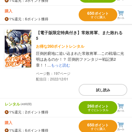
1%
還元
：3ポイント獲得
購入
650
ポイント
すぐに購入
1%
還元
：6ポイント獲得
【電子版限定特典付き】常敗将軍、また敗れる
5
お得な260ポイントレンタル
圧倒的窮地に追い込まれた常敗将軍…この戦場に光
明はあるのか！？ 圧倒的ファンタジー戦記第2
章！！...
もっと読む
197
配信日：2022/12/01
試し読み
レンタル
(48時間)
260
ポイント
すぐにレンタル
1%
還元
：2ポイント獲得
購入
650
ポイント
すぐに購入
1%
還元
：6ポイント獲得