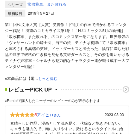
常敗将軍、また敗れる
シリーズ
2019年5月27日
紙初版日
第11回HJ文庫大賞［大賞］受賞作！ド迫力の作画で描かれるファンタ
ジー戦記！ 待望のコミカライズ第1巻！！HJコミックス5月の新刊は、
「常敗将軍、また敗れる」のコミックス第一巻になります。世界最強の
「ヴァサームントの騎士団」当主の娘、ティナは初陣にて『常敗将軍』
と渾名される異端の英雄、ドゥ・ダーカスと出会った。陰謀に満ちた戦
乱の世界で破格の生き様を見せる英雄ダーカスと、その姿を追いかける
ティナや姫将軍・シャルナら魅力的なキャラクター達が織り成す一大フ
ァンタジー戦記！
※本商品には【電...
もっと読む
レビューPICK UP
※Renta!で購入したユーザーのレビューのみが表示されます
5
アイヒロ
2023-08-03
さん
素晴らしい作品。漫画として読み易く、伏線など飽きさせない。
キャラも魅力的で、頭に入りやすい。敗けるというタイトルに始
めは拒否反応があったが、読んでみれば逆転劇と分かり、先をも