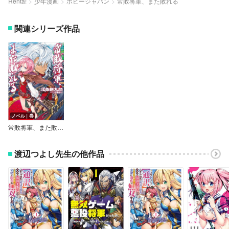
Renta!
少年漫画
ホビージャパン
常敗将軍、また敗れる
関連シリーズ作品
ノベル｜巻
常敗将軍、また敗れる
渡辺つよし先生の他作品