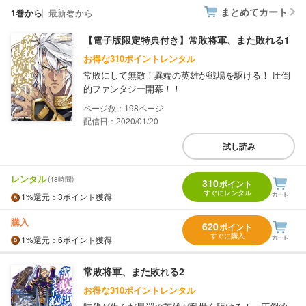
まとめてカート
1巻から
最新巻から
【電子版限定特典付き】常敗将軍、また敗れる1
お得な310ポイントレンタル
常敗にして無敵！異端の英雄が戦場を駆ける！ 圧倒
的ファンタジー開幕！！
198
配信日：2020/01/20
試し読み
レンタル
(48時間)
310
ポイント
すぐにレンタル
1%
還元
：3ポイント獲得
購入
620
ポイント
すぐに購入
1%
還元
：6ポイント獲得
常敗将軍、また敗れる2
お得な310ポイントレンタル