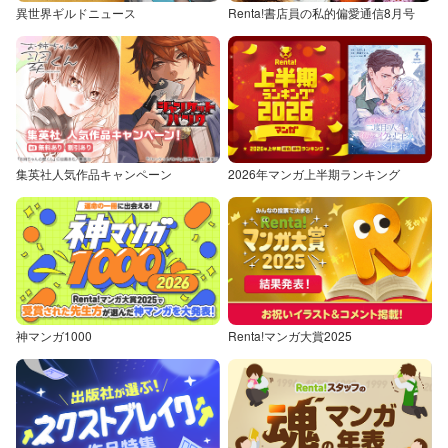
異世界ギルドニュース
Renta!書店員の私的偏愛通信8月号
集英社人気作品キャンペーン
2026年マンガ上半期ランキング
神マンガ1000
Renta!マンガ大賞2025