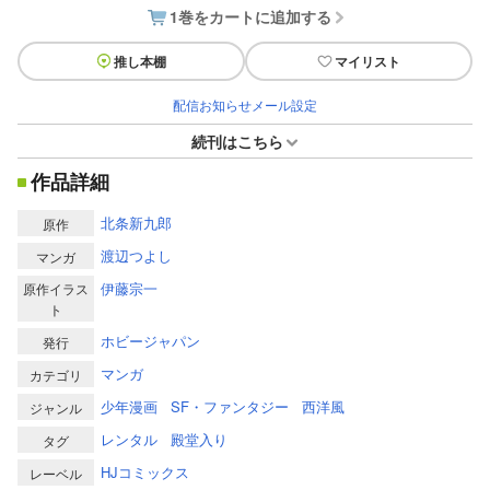
1巻をカートに追加する
推し本棚
マイリスト
配信お知らせメール設定
続刊はこちら
作品詳細
北条新九郎
原作
渡辺つよし
マンガ
伊藤宗一
原作イラス
ト
ホビージャパン
発行
マンガ
カテゴリ
少年漫画
SF・ファンタジー
西洋風
ジャンル
レンタル
殿堂入り
タグ
HJコミックス
レーベル