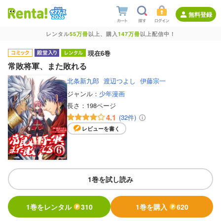
無料登録
レンタル
55万冊
以上、購入
147万冊
以上配信中！
現在6巻
常敗将軍、また敗れる
北条新九郎
渡辺つよし
伊藤宗一
ジャンル：
少年漫画
長さ：
198ページ
4.1
(32件)
レビューを書く
1巻を試し読み
1巻をレンタル
310
1巻を購入
620