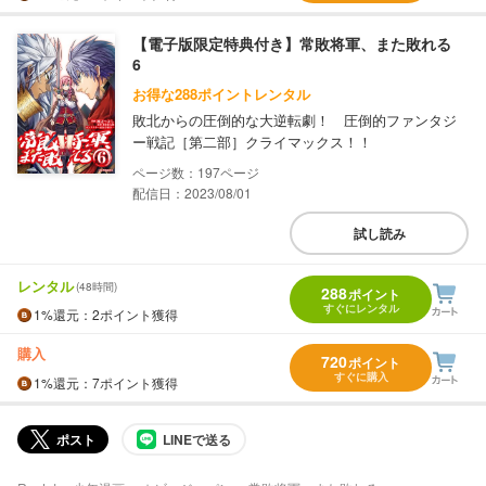
【電子版限定特典付き】常敗将軍、また敗れる
6
お得な288ポイントレンタル
敗北からの圧倒的な大逆転劇！ 圧倒的ファンタジ
ー戦記［第二部］クライマックス！！
197
配信日：2023/08/01
試し読み
レンタル
(48時間)
288
ポイント
すぐにレンタル
1%
還元
：2ポイント獲得
購入
720
ポイント
すぐに購入
1%
還元
：7ポイント獲得
ポスト
LINEで送る