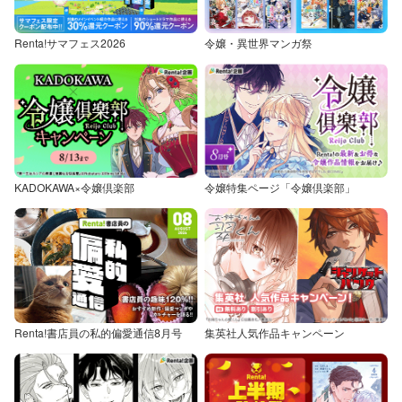
Renta!サマフェス2026
令嬢・異世界マンガ祭
KADOKAWA×令嬢倶楽部
令嬢特集ページ「令嬢倶楽部」
Renta!書店員の私的偏愛通信8月号
集英社人気作品キャンペーン