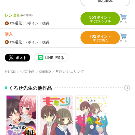
試し読み
レンタル
(48時間)
351
ポイント
すぐにレンタル
1%
還元
：3ポイント獲得
購入
702
ポイント
すぐに購入
1%
還元
：7ポイント獲得
ポスト
LINEで送る
Renta!
少女漫画
comico
片想いシュリンク
くろせ先生の他作品