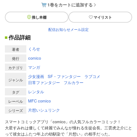
1巻をカートに追加する
推し本棚
マイリスト
配信お知らせメール設定
作品詳細
くろせ
著者
comico
発行
マンガ
カテゴリ
少女漫画
SF・ファンタジー
ラブコメ
ジャンル
日常ファンタジー
フルカラー
レンタル
タグ
MFC comico
レーベル
片想いシュリンク
シリーズ
スマートコミックアプリ「comico」の人気フルカラーコミック！
大星すみれは優しくて綺麗でみんなが憧れる生徒会長。三雲虎之介にと
って彼女はふたつ年上の幼馴染で「片想い」の相手だった。