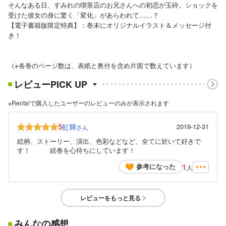
そんなある日、すみれの喫茶店のお兄さんへの初恋が玉砕。ショックを
受けた彼女の身に驚く「変化」があらわれて……？
【電子書籍版限定特典】：巻末にオリジナルイラスト＆メッセージ付
き！
（※各巻のページ数は、表紙と奥付を含め片面で数えています）
レビューPICK UP
※Renta!で購入したユーザーのレビューのみが表示されます
5
虹輝
2019-12-31
さん
絵柄、ストーリー、演出、色彩などなど、全てに於いて好きで
す！ 続巻を心待ちにしています！
1
参考になった
人
レビューをもっと見る
みんなの感想