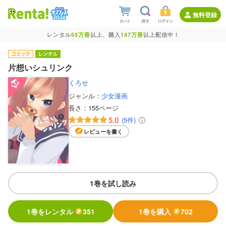
無料登録
レンタル
55万冊
以上、購入
147万冊
以上配信中！
片想いシュリンク
くろせ
ジャンル：
少女漫画
長さ：
155ページ
5.0
(5件)
レビューを書く
1巻を試し読み
1巻をレンタル
351
1巻を購入
702