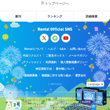
トップページへ
新刊
ランキング
詳細検索
Renta!について
ヘルプ
Q&A
お問い合わせ
作品リクエスト
ご意見ボックス
メールマガジン
アフィリエイト
利用規約
個人情報保護ポリシー
特定商取引法
著作権について
漫画家募集
海賊版に対する取り組み
運営会社
© PAPYLESS
ABJマークは、この電子書店・電子書籍配信サービスが、著作権者からコンテン
ツ使用許諾を得た正規版配信サービスであることを示す登録商標（登録番号 第
6091713号）です。ABJマークの詳細、ABJマークを掲示しているサービスの一
覧はこちら。