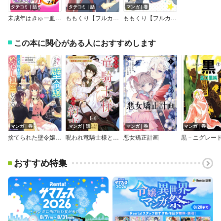
タテコミ｜話
タテコミ｜話
マンガ｜巻
未成年はきゅー血禁止です!【フルカラー】
ももくり【フルカラー】
ももくり【フルカラー】
この本に関心がある人におすすめします
マンガ｜巻
マンガ｜話
マンガ｜巻
マンガ｜巻
捨てられた壁令嬢、北方騎士団の癒やし担当になる（コミック）
呪われ竜騎士様との約束～冤罪で国を追われた孤独な魔術師は隣国で溺愛される～【分冊版】
悪女矯正計画
黒－ニグレー
おすすめ特集