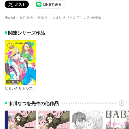
ポスト
LINEで送る
Renta!
女性漫画
双葉社
なまいきリトルプリンス 分冊版
関連シリーズ作品
マンガ｜巻
なまいきリトルプリンス
市川なつを先生の他作品