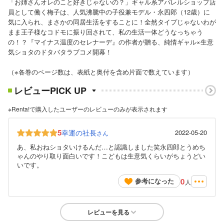
「お姉さんオレのこと好きじゃないの？」ギャル系アパレルショップ店
員として働く梅子は、人気沸騰中の子役兼モデル・永四郎（12歳）に
気に入られ、まさかの同居生活をすることに！全然タイプじゃないわが
まま王子様なコドモに振り回されて、私の生活一体どうなっちゃう
の！？『マイナス温度のセレナーデ』の作者が贈る、純情ギャル×生意
気ショタのドタバタラブコメ開幕！
（※各巻のページ数は、表紙と奥付を含め片面で数えています）
レビューPICK UP
※Renta!で購入したユーザーのレビューのみが表示されます
5
幸運の社長
2022-05-20
さん
あ、私おねショタいけるんだ…と認識しました笑永四郎とうめち
ゃんのやり取り面白いです！こどもは生意気くらいがちょうどい
いです。
0
参考になった
人
レビューを見る