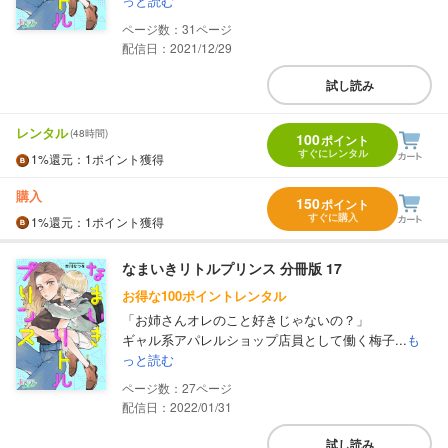
っと読む
31
配信日：2021/12/29
試し読み
レンタル
(48時間)
100
ポイント
すぐにレンタル
1%
還元
：1ポイント獲得
購入
150
ポイント
すぐに購入
1%
還元
：1ポイント獲得
なまいきリトルプリンス 分冊版 17
お得な100ポイントレンタル
「お姉さんオレのこと好きじゃないの？」
ギャル系アパレルショップ店員として働く梅子...
も
っと読む
27
配信日：2022/01/31
試し読み