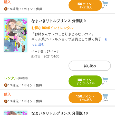
購入
150
ポイント
すぐに購入
1%
還元
：1ポイント獲得
なまいきリトルプリンス 分冊版 9
お得な100ポイントレンタル
「お姉さんオレのこと好きじゃないの？」
ギャル系アパレルショップ店員として働く梅子...
も
っと読む
27
配信日：2021/04/30
試し読み
レンタル
(48時間)
100
ポイント
すぐにレンタル
1%
還元
：1ポイント獲得
購入
150
ポイント
すぐに購入
1%
還元
：1ポイント獲得
なまいきリトルプリンス 分冊版 10