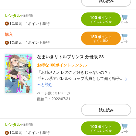
試し読み
レンタル
(48時間)
100
ポイント
すぐにレンタル
1%
還元
：1ポイント獲得
購入
150
ポイント
すぐに購入
1%
還元
：1ポイント獲得
なまいきリトルプリンス 分冊版 23
お得な100ポイントレンタル
「お姉さんオレのこと好きじゃないの？」
ギャル系アパレルショップ店員として働く梅子...
も
っと読む
31
配信日：2022/07/31
試し読み
レンタル
(48時間)
100
ポイント
すぐにレンタル
1%
還元
：1ポイント獲得