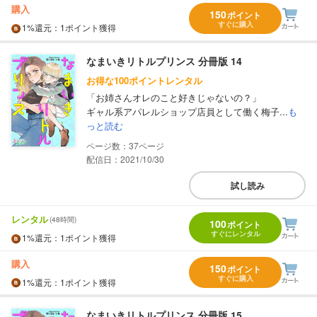
購入
150
ポイント
すぐに購入
1%
還元
：1ポイント獲得
なまいきリトルプリンス 分冊版 14
お得な100ポイントレンタル
「お姉さんオレのこと好きじゃないの？」
ギャル系アパレルショップ店員として働く梅子...
も
っと読む
37
配信日：2021/10/30
試し読み
レンタル
(48時間)
100
ポイント
すぐにレンタル
1%
還元
：1ポイント獲得
購入
150
ポイント
すぐに購入
1%
還元
：1ポイント獲得
なまいきリトルプリンス 分冊版 15