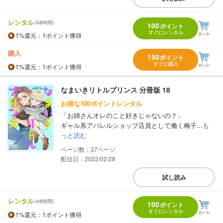
レンタル
(48時間)
100
ポイント
すぐにレンタル
1%
還元
：1ポイント獲得
購入
150
ポイント
すぐに購入
1%
還元
：1ポイント獲得
なまいきリトルプリンス 分冊版 18
お得な100ポイントレンタル
「お姉さんオレのこと好きじゃないの？」
ギャル系アパレルショップ店員として働く梅子...
も
っと読む
37
配信日：2022/02/28
試し読み
レンタル
(48時間)
100
ポイント
すぐにレンタル
1%
還元
：1ポイント獲得