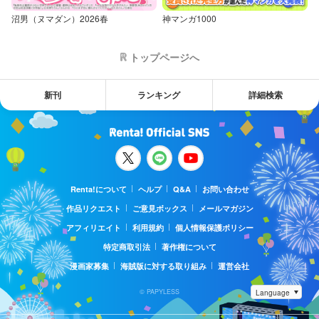
沼男（ヌマダン）2026春
神マンガ1000
トップページへ
新刊
ランキング
詳細検索
Renta!について
ヘルプ
Q&A
お問い合わせ
作品リクエスト
ご意見ボックス
メールマガジン
アフィリエイト
利用規約
個人情報保護ポリシー
特定商取引法
著作権について
漫画家募集
海賊版に対する取り組み
運営会社
© PAPYLESS