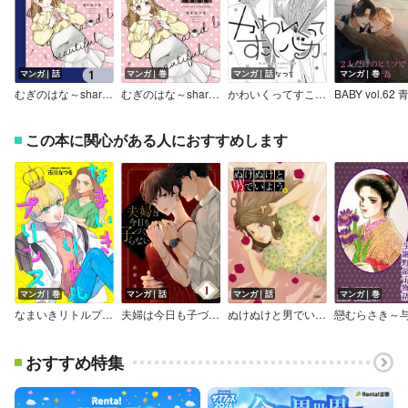
マンガ｜話
マンガ｜巻
マンガ｜話
マンガ｜巻
むぎのはな～shared life is beautiful～【分冊版】
むぎのはな～shared life is beautiful～
かわいくってすこしバカ
この本に関心がある人におすすめします
マンガ｜巻
マンガ｜話
マンガ｜話
マンガ｜巻
なまいきリトルプリンス
夫婦は今日も子づくらない
ぬけぬけと男でいよう 分冊版
おすすめ特集