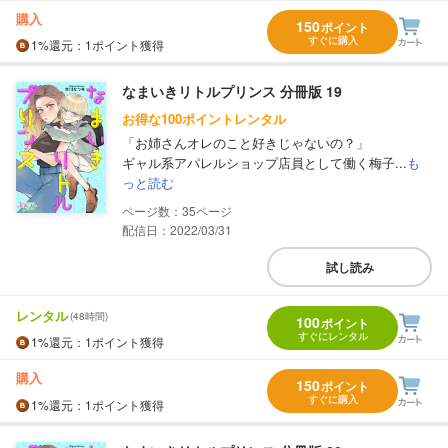
購入
150
ポイント
すぐに購入
1%
還元
：1ポイント獲得
なまいきリトルプリンス 分冊版 19
お得な100ポイントレンタル
「お姉さんオレのこと好きじゃないの？」
ギャル系アパレルショップ店員として働く梅子...
も
っと読む
35
配信日：2022/03/31
試し読み
レンタル
(48時間)
100
ポイント
すぐにレンタル
1%
還元
：1ポイント獲得
購入
150
ポイント
すぐに購入
1%
還元
：1ポイント獲得