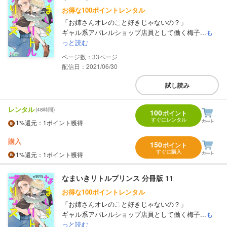
お得な100ポイントレンタル
「お姉さんオレのこと好きじゃないの？」
ギャル系アパレルショップ店員として働く梅子...
も
っと読む
33
配信日：2021/06/30
試し読み
レンタル
(48時間)
100
ポイント
すぐにレンタル
1%
還元
：1ポイント獲得
購入
150
ポイント
すぐに購入
1%
還元
：1ポイント獲得
なまいきリトルプリンス 分冊版 11
お得な100ポイントレンタル
「お姉さんオレのこと好きじゃないの？」
ギャル系アパレルショップ店員として働く梅子...
も
っと読む