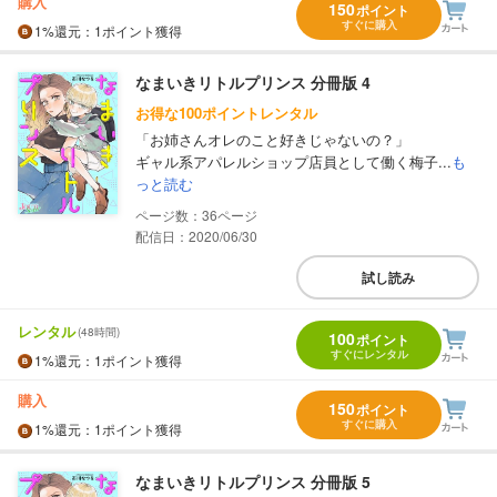
購入
150
ポイント
すぐに購入
1%
還元
：1ポイント獲得
なまいきリトルプリンス 分冊版 4
お得な100ポイントレンタル
「お姉さんオレのこと好きじゃないの？」
ギャル系アパレルショップ店員として働く梅子...
も
っと読む
36
配信日：2020/06/30
試し読み
レンタル
(48時間)
100
ポイント
すぐにレンタル
1%
還元
：1ポイント獲得
購入
150
ポイント
すぐに購入
1%
還元
：1ポイント獲得
なまいきリトルプリンス 分冊版 5