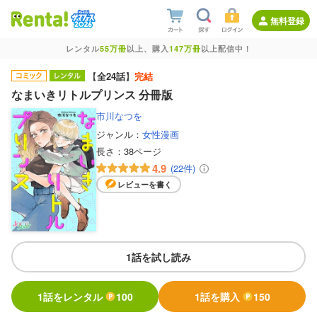
無料登録
レンタル
55万冊
以上、購入
147万冊
以上配信中！
【
全24話
】
完結
なまいきリトルプリンス 分冊版
市川なつを
ジャンル：
女性漫画
長さ：
38ページ
4.9
(22件)
レビューを書く
1話を試し読み
1話をレンタル
100
1話を購入
150