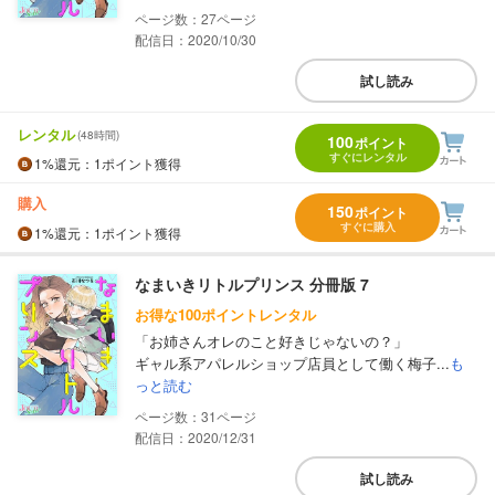
27
配信日：2020/10/30
試し読み
レンタル
(48時間)
100
ポイント
すぐにレンタル
1%
還元
：1ポイント獲得
購入
150
ポイント
すぐに購入
1%
還元
：1ポイント獲得
なまいきリトルプリンス 分冊版 7
お得な100ポイントレンタル
「お姉さんオレのこと好きじゃないの？」
ギャル系アパレルショップ店員として働く梅子...
も
っと読む
31
配信日：2020/12/31
試し読み