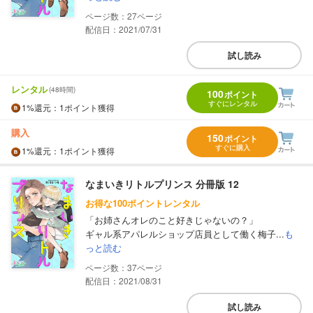
27
配信日：2021/07/31
試し読み
レンタル
(48時間)
100
ポイント
すぐにレンタル
1%
還元
：1ポイント獲得
購入
150
ポイント
すぐに購入
1%
還元
：1ポイント獲得
なまいきリトルプリンス 分冊版 12
お得な100ポイントレンタル
「お姉さんオレのこと好きじゃないの？」
ギャル系アパレルショップ店員として働く梅子...
も
っと読む
37
配信日：2021/08/31
試し読み