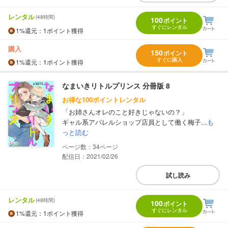
レンタル
(48時間)
100
ポイント
すぐにレンタル
1%
還元
：1ポイント獲得
購入
150
ポイント
すぐに購入
1%
還元
：1ポイント獲得
なまいきリトルプリンス 分冊版 8
お得な100ポイントレンタル
「お姉さんオレのこと好きじゃないの？」
ギャル系アパレルショップ店員として働く梅子...
も
っと読む
34
配信日：2021/02/26
試し読み
レンタル
(48時間)
100
ポイント
すぐにレンタル
1%
還元
：1ポイント獲得