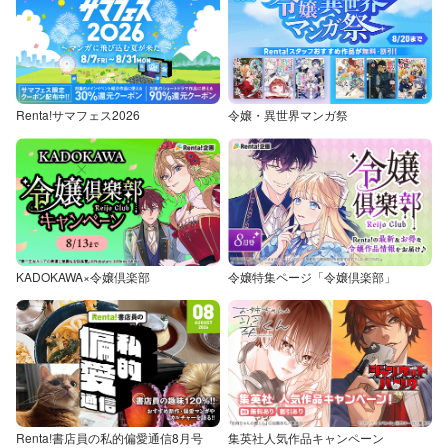
Renta!サマフェス2026
令嬢・異世界マンガ祭
KADOKAWA×令嬢倶楽部
令嬢特集ページ「令嬢倶楽部」
Renta!書店員の私的偏愛通信8月号
集英社人気作品キャンペーン