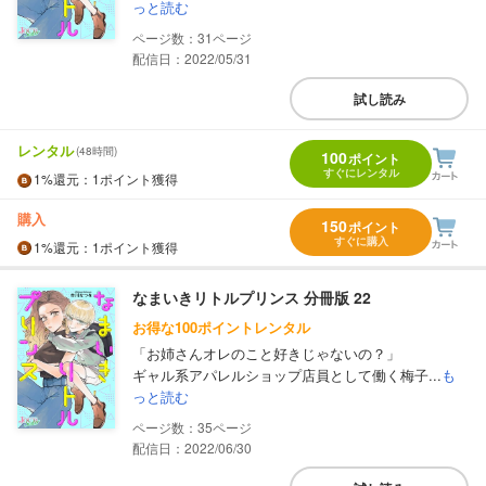
っと読む
31
配信日：2022/05/31
試し読み
レンタル
(48時間)
100
ポイント
すぐにレンタル
1%
還元
：1ポイント獲得
購入
150
ポイント
すぐに購入
1%
還元
：1ポイント獲得
なまいきリトルプリンス 分冊版 22
お得な100ポイントレンタル
「お姉さんオレのこと好きじゃないの？」
ギャル系アパレルショップ店員として働く梅子...
も
っと読む
35
配信日：2022/06/30