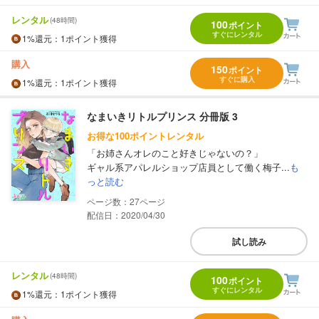
レンタル
(48時間)
100
ポイント
すぐにレンタル
1%
還元
：1ポイント獲得
購入
150
ポイント
すぐに購入
1%
還元
：1ポイント獲得
なまいきリトルプリンス 分冊版 3
お得な100ポイントレンタル
「お姉さんオレのこと好きじゃないの？」
ギャル系アパレルショップ店員として働く梅子...
も
っと読む
27
配信日：2020/04/30
試し読み
レンタル
(48時間)
100
ポイント
すぐにレンタル
1%
還元
：1ポイント獲得