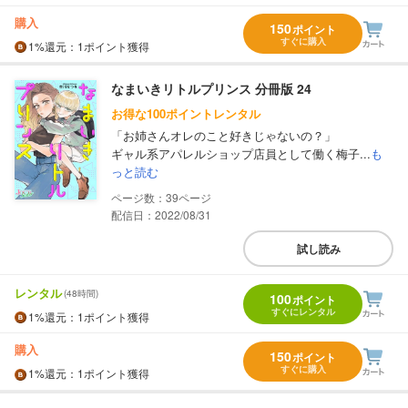
購入
150
ポイント
すぐに購入
1%
還元
：1ポイント獲得
なまいきリトルプリンス 分冊版 24
お得な100ポイントレンタル
「お姉さんオレのこと好きじゃないの？」
ギャル系アパレルショップ店員として働く梅子...
も
っと読む
39
配信日：2022/08/31
試し読み
レンタル
(48時間)
100
ポイント
すぐにレンタル
1%
還元
：1ポイント獲得
購入
150
ポイント
すぐに購入
1%
還元
：1ポイント獲得