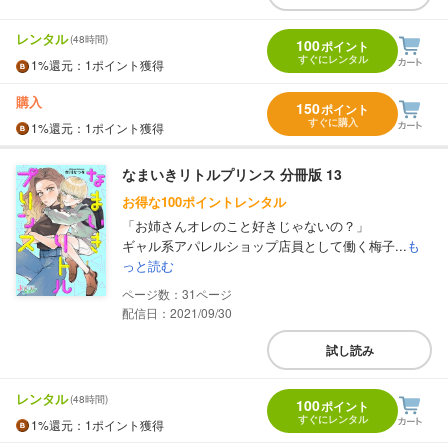
レンタル
(48時間)
100
ポイント
すぐにレンタル
1%
還元
：1ポイント獲得
購入
150
ポイント
すぐに購入
1%
還元
：1ポイント獲得
なまいきリトルプリンス 分冊版 13
お得な100ポイントレンタル
「お姉さんオレのこと好きじゃないの？」
ギャル系アパレルショップ店員として働く梅子...
も
っと読む
31
配信日：2021/09/30
試し読み
レンタル
(48時間)
100
ポイント
すぐにレンタル
1%
還元
：1ポイント獲得