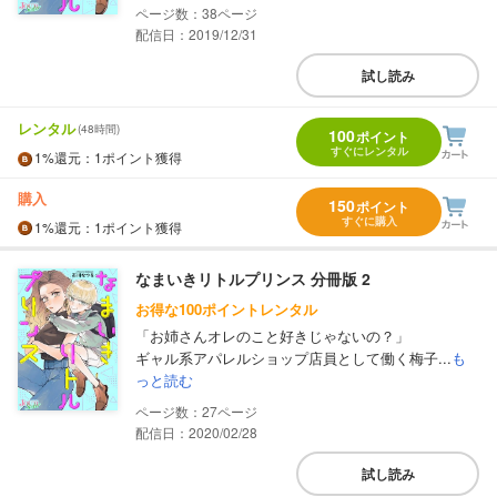
38
配信日：2019/12/31
試し読み
レンタル
(48時間)
100
ポイント
すぐにレンタル
1%
還元
：1ポイント獲得
購入
150
ポイント
すぐに購入
1%
還元
：1ポイント獲得
なまいきリトルプリンス 分冊版 2
お得な100ポイントレンタル
「お姉さんオレのこと好きじゃないの？」
ギャル系アパレルショップ店員として働く梅子...
も
っと読む
27
配信日：2020/02/28
試し読み