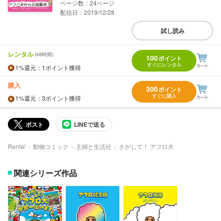
24
配信日：2019/12/28
試し読み
レンタル
(48時間)
100
ポイント
すぐにレンタル
1%
還元
：1ポイント獲得
購入
300
ポイント
すぐに購入
1%
還元
：3ポイント獲得
ポスト
LINEで送る
Renta!
動物コミック
主婦と生活社
さがして！ アフロ犬
関連シリーズ作品