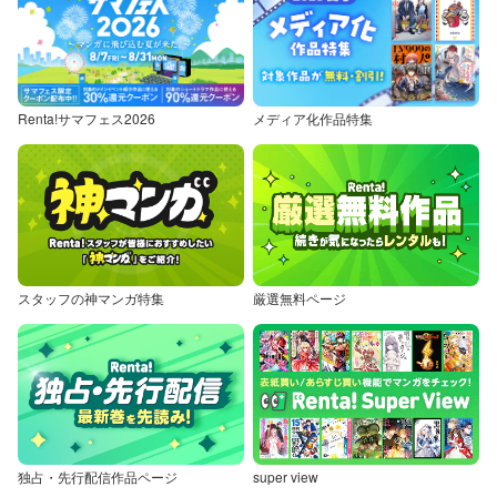
Renta!サマフェス2026
メディア化作品特集
スタッフの神マンガ特集
厳選無料ページ
独占・先行配信作品ページ
super view