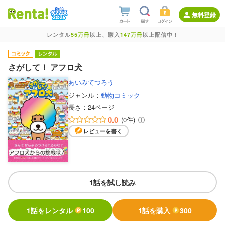
無料登録
レンタル
55万冊
以上、購入
147万冊
以上配信中！
さがして！ アフロ犬
あいみてつろう
ジャンル：
動物コミック
長さ：
24ページ
0.0
(0件)
レビューを書く
1話を試し読み
1話をレンタル
100
1話を購入
300