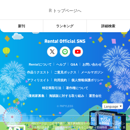
トップページへ
新刊
ランキング
詳細検索
Renta!について
ヘルプ
Q&A
お問い合わせ
作品リクエスト
ご意見ボックス
メールマガジン
アフィリエイト
利用規約
個人情報保護ポリシー
特定商取引法
著作権について
漫画家募集
海賊版に対する取り組み
運営会社
© PAPYLESS
ABJマークは、この電子書店・電子書籍配信サービスが、著作権者からコンテン
ツ使用許諾を得た正規版配信サービスであることを示す登録商標（登録番号 第