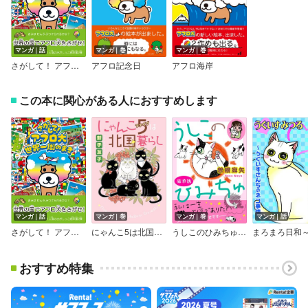
マンガ｜話
マンガ｜巻
マンガ｜巻
さがして！ アフロ犬 世界一周のまき
アフロ記念日
アフロ海岸
この本に関心がある人におすすめします
マンガ｜話
マンガ｜巻
マンガ｜巻
マンガ｜話
さがして！ アフロ犬 世界一周のまき
にゃんこ5は北国暮らし
うしこのひみちゅ【豪華版】
おすすめ特集