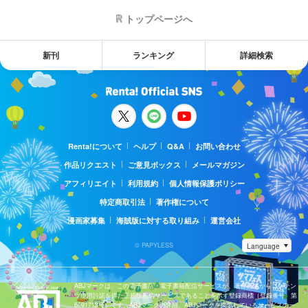
トップページへ
新刊
ランキング
詳細検索
Renta!について
ヘルプ
Q&A
お問い合わせ
作品リクエスト
ご意見ボックス
メールマガジン
アフィリエイト
利用規約
個人情報保護ポリシー
特定商取引法
著作権について
漫画家募集
海賊版に対する取り組み
運営会社
© PAPYLESS
ABJマークは、この電子書店・電子書籍配信サービスが、著作権者からコンテン
ツ使用許諾を得た正規版配信サービスであることを示す登録商標（登録番号 第
6091713号）です。ABJマークの詳細、ABJマークを掲示しているサービスの一