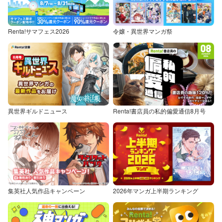
Renta!サマフェス2026
令嬢・異世界マンガ祭
異世界ギルドニュース
Renta!書店員の私的偏愛通信8月号
集英社人気作品キャンペーン
2026年マンガ上半期ランキング