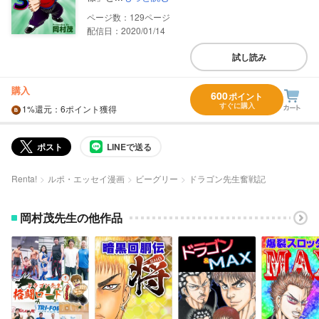
129
配信日：2020/01/14
試し読み
購入
600
ポイント
すぐに購入
1%
還元
：6ポイント獲得
ポスト
LINEで送る
Renta!
ルポ・エッセイ漫画
ビーグリー
ドラゴン先生奮戦記
岡村茂先生の他作品