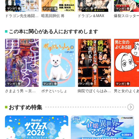
マンガ｜巻
マンガ｜巻
マンガ｜巻
マンガ｜巻
ドラゴン先生格闘ロード
暗黒回胴伝 将
ドラゴン＆MAX
この本に関心がある人におすすめします
マンガ｜巻
マンガ｜巻
マンガ｜巻
マンガ｜巻
さまよう男 ～京都迷夢譚～
ポチといっしょ
病院でぼくらはみんな殺される！？
男と女のよく
おすすめ特集