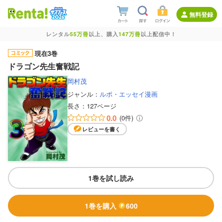
無料登録
レンタル
55万冊
以上、購入
147万冊
以上配信中！
現在3巻
ドラゴン先生奮戦記
岡村茂
ジャンル：
ルポ・エッセイ漫画
長さ：
127ページ
0.0
(0件)
レビューを書く
1巻を試し読み
1巻を購入
600