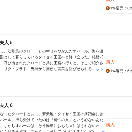
1%
還元
：6
人 5
し、幼馴染のクロードとの幸せをつかんだオパール。海を渡
爵として暮らしているタイセイ王国へと降り立った。結婚式
購入
、呼び出されたクロードと共に王宮へ行くと、そこで紹介さ
エリク・プラド―男爵から痛烈な言葉を浴びせられる...
もっ
1%
還元
：6
人 6
なったクロードと共に、新天地・タイセイ王国の舞踏会に参
パール。待ち受けていたのは『魔性の女』という心ないあだ
購入
。しかしオパールは「そう簡単におもちゃにはされないわ
にもひるまず立ち向かう！！そしてついに人生2度目の...
もっ