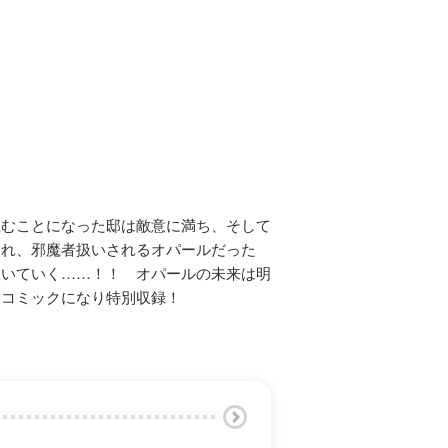
住むことになった邸は敵意に満ち、そして
され、邪魔者扱いされるオパールだった
抜いていく……！！ オパールの未来は明
るコミックになり特別収録！