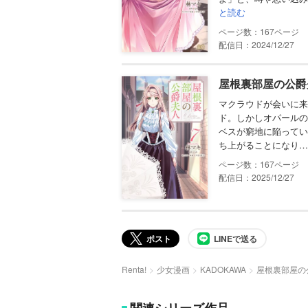
と読む
167
配信日：2024/12/27
屋根裏部屋の公爵夫
マクラウドが会いに来
ド。しかしオパールの
ベスが窮地に陥ってい
ち上がることになり…
167
配信日：2025/12/27
ポスト
LINEで送る
Renta!
少女漫画
KADOKAWA
屋根裏部屋の