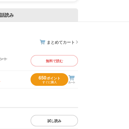
話読み
まとめてカート
イント
無料で読む
）
650
ポイント
入
すぐに購入
試し読み