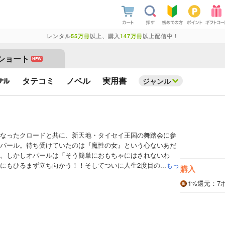
レンタル
55万冊
以上、購入
147万冊
以上配信中！
ショート
NEW
タテコミ
ノベル
実用書
ジャンル
なったクロードと共に、新天地・タイセイ王国の舞踏会に参
パール。待ち受けていたのは『魔性の女』という心ないあだ
。しかしオパールは「そう簡単におもちゃにはされないわ
にもひるまず立ち向かう！！そしてついに人生2度目の...
もっ
購入
1%
還元
：7