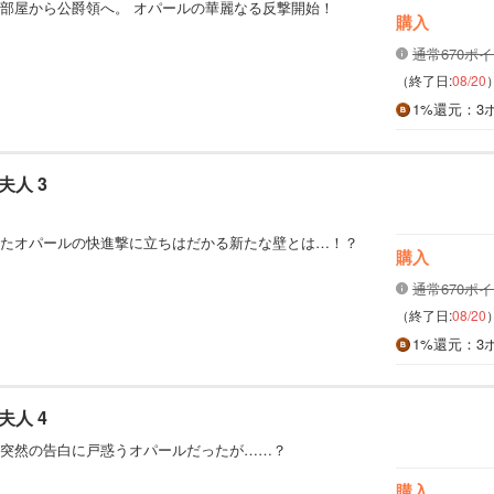
部屋から公爵領へ。 オパールの華麗なる反撃開始！
購入
通常670ポ
（終了日:
08/20
1%
還元
：3
人 3
たオパールの快進撃に立ちはだかる新たな壁とは…！？
購入
通常670ポ
（終了日:
08/20
1%
還元
：3
人 4
突然の告白に戸惑うオパールだったが……？
購入