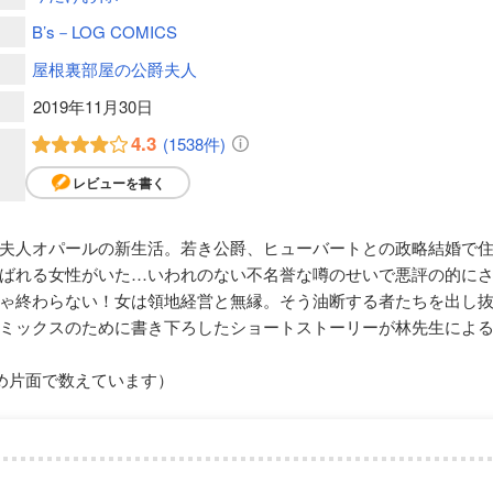
B’s－LOG COMICS
屋根裏部屋の公爵夫人
2019年11月30日
4.3
(1538件)
レビューを書く
夫人オパールの新生活。若き公爵、ヒューバートとの政略結婚で
ばれる女性がいた…いわれのない不名誉な噂のせいで悪評の的に
ゃ終わらない！女は領地経営と無縁。そう油断する者たちを出し
ミックスのために書き下ろしたショートストーリーが林先生によ
め片面で数えています）