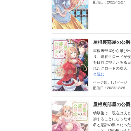
配信日：2022/12/27
屋根裏部屋の公爵夫
屋根裏部屋から飛び出
り、現在クロードが侯
を目前に控えたある日
れたクロードの友人、
と読む
151
配信日：2023/12/28
屋根裏部屋の公爵夫
幼馴染で、現在は夫と
加することになったオ
名と悪評の数々だった
よ」と、噂や思い込み