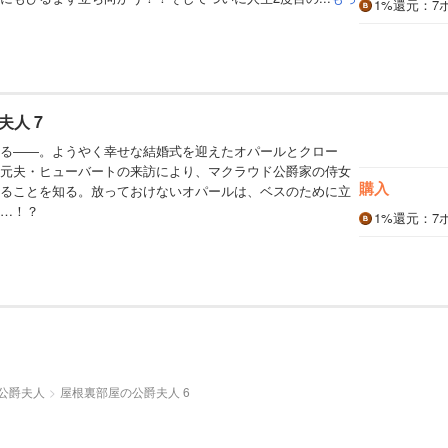
1%
還元
：7
人 7
る――。ようやく幸せな結婚式を迎えたオパールとクロー
元夫・ヒューバートの来訪により、マクラウド公爵家の侍女
購入
ることを知る。放っておけないオパールは、ベスのために立
…！？
1%
還元
：7
公爵夫人
屋根裏部屋の公爵夫人 6