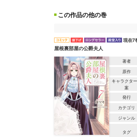
この作品の他の巻
現在7
屋根裏部屋の公爵夫人
著者
原作
キャラクタ
案
発行
カテゴリ
ジャンル
タグ