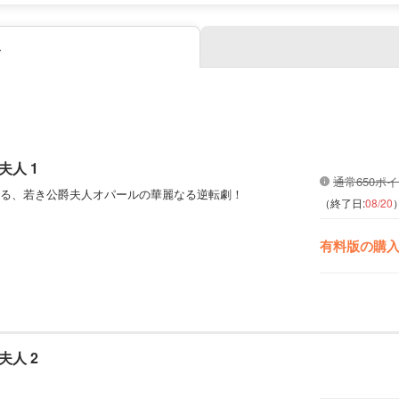
み
人 1
通常650ポ
る、若き公爵夫人オパールの華麗なる逆転劇！
（終了日:
08/20
有料版の購
人 2