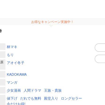
お得なキャンペーン実施中！
巻
林マキ
もり
ー原
アオイ冬子
KADOKAWA
マンガ
少女漫画
人間ドラマ
王族・貴族
値下げ
だれでも無料
殿堂入り
ロングセラー
今だけお得!