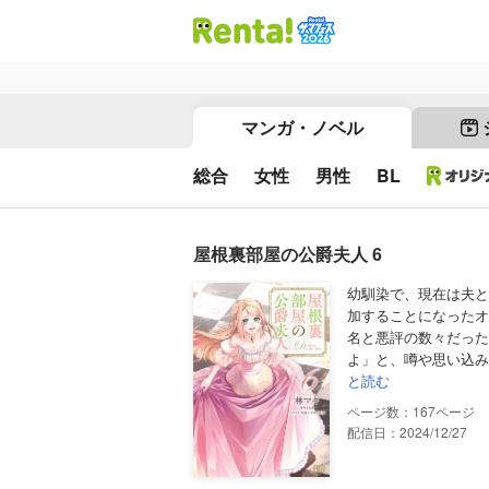
マンガ・ノベル
総合
女性
男性
BL
屋根裏部屋の公爵夫人 6
幼馴染で、現在は夫と
加することになったオ
名と悪評の数々だった
よ」と、噂や思い込み
と読む
167
配信日：2024/12/27