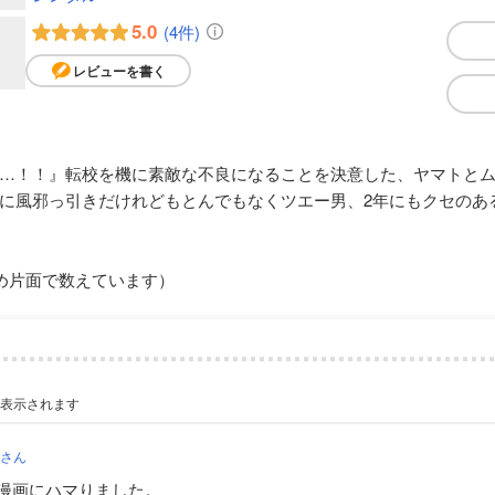
5.0
(4件)
レビューを書く
…！！』転校を機に素敵な不良になることを決意した、ヤマトと
に風邪っ引きだけれどもとんでもなくツエー男、2年にもクセのあ
め片面で数えています）
が表示されます
ー
さん
漫画にハマりました。