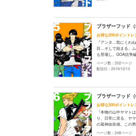
ブラザーフッド（
お得な200ポイントレ
『アンタ…気にくわね
目…そして始まる、ム
も登場し、GOA抗争
202
配信日：2019/12/13
ブラザーフッド（
お得な200ポイントレ
『本物の山中ヤマトは
り、日常に戻る、ヤマ
の葛神由良雄。この男
248