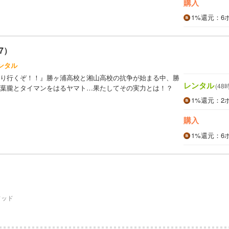
購入
1%
還元
：6
7）
ンタル
り行くぞ！！』勝ヶ浦高校と湘山高校の抗争が始まる中、勝
レンタル
(48
葉朧とタイマンをはるヤマト…果たしてその実力とは！？
1%
還元
：2
購入
1%
還元
：6
フッド