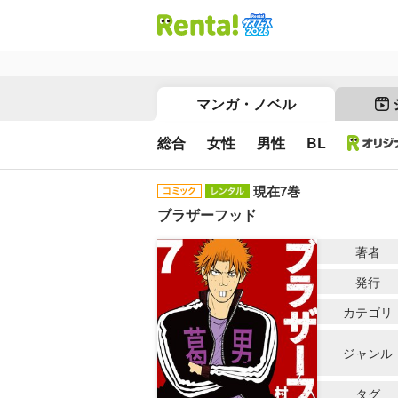
マンガ・ノベル
総合
女性
男性
BL
現在7巻
ブラザーフッド
著者
発行
カテゴリ
ジャンル
タグ