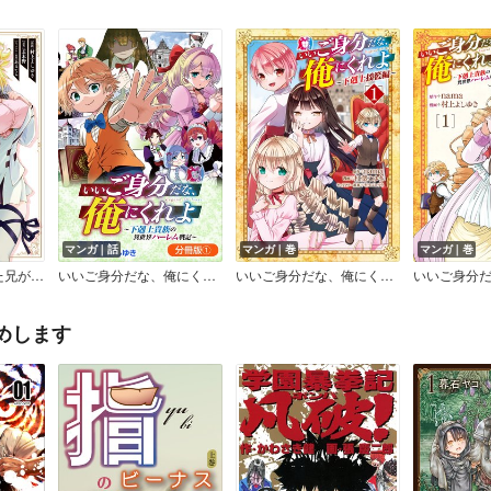
マンガ｜話
マンガ｜巻
マンガ｜巻
で無自覚に無双する～
いいご身分だな、俺にくれよ ～下剋上貴族の異世界ハーレム戦記～【分冊版】
いいご身分だな、俺にくれよ ～下剋上揺籃編～
めします