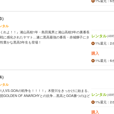
1%
還元
：6
3）
ンタル
くれよ！！』湘山高校1年・島田風男と湘山高校3年の裏番長
レンタル
(48
戦に感化されたヤマト…遂に黒高最強の番長・赤城獅子にタ
性豊かな黒高3年生も登場！
1%
還元
：2
購入
1%
還元
：6
4）
ンタル
1人VS.GOAの戦争を！！！！』木曽川をきっかけに始まる、
レンタル
(48
GOLDEN OF ANARCHYとの抗争…黒高とGOA勝つのはど
1%
還元
：2
購入