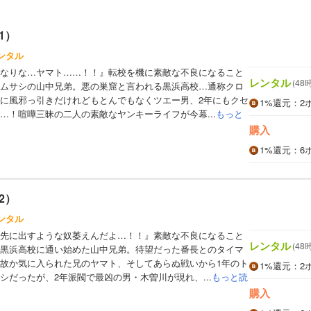
1）
ンタル
なりな…ヤマト……！！』転校を機に素敵な不良になること
レンタル
(48
ムサシの山中兄弟。悪の巣窟と言われる黒浜高校…通称クロ
に風邪っ引きだけれどもとんでもなくツエー男、2年にもクセ
1%
還元
：2
…！喧嘩三昧の二人の素敵なヤンキーライフが今幕...
もっと
購入
1%
還元
：6
2）
ンタル
先に出すような奴萎えんだよ…！！』素敵な不良になること
レンタル
(48
黒浜高校に通い始めた山中兄弟。待望だった番長とのタイマ
故か気に入られた兄のヤマト、そしてあらぬ戦いから1年のト
1%
還元
：2
シだったが、2年派閥で最凶の男・木曽川が現れ、...
もっと読
購入