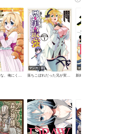
マンガ｜話
マンガ｜巻
いいご身分だな、俺にくれよ ～下剋上貴族の異世界ハーレム戦記～【Renta！限定特典付き】
落ちこぼれだった兄が実は最強 ～史上最強の勇者は転生し、学園で無自覚に無双する～ 分冊版
新約「巨人の星」 花形