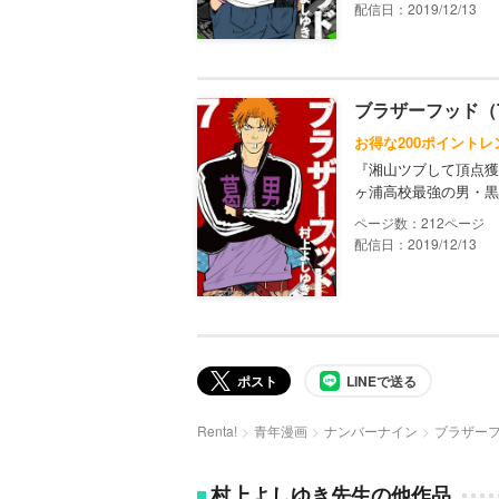
配信日：2019/12/13
ブラザーフッド（
お得な200ポイントレ
『湘山ツブして頂点獲
ヶ浦高校最強の男・黒
212
配信日：2019/12/13
ポスト
LINEで送る
Renta!
青年漫画
ナンバーナイン
ブラザー
村上よしゆき先生の他作品