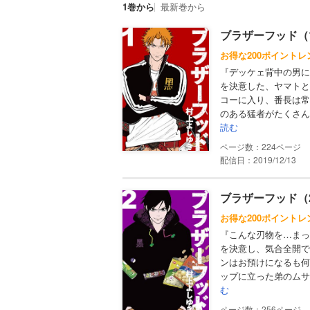
1巻から
最新巻から
ブラザーフッド（
お得な200ポイントレ
『デッケェ背中の男に
を決意した、ヤマトと
コーに入り、番長は常
のある猛者がたくさん
読む
224
配信日：2019/12/13
ブラザーフッド（
お得な200ポイントレ
『こんな刃物を…まっ
を決意し、気合全開で
ンはお預けになるも何
ップに立った弟のムサ
む
256