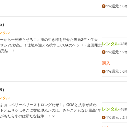
1%
還元
：6
5）
ンタル
ーから一発殴らせろ！』漢の生き様を見せた黒高2年・生天
レンタル
(48
サシVS妙高…！佳境を迎える抗争…GOAのヘッド・金田剛志
編完結！！
1%
還元
：2
購入
1%
還元
：6
6）
ンタル
よぉ…ベリーベリーストロングだぜ！』GOAと抗争が終わ
レンタル
(48
トとムサシ…そこに突如現れたのは、みたこともない黒高1年
がもたらすのは新たな抗争…！？
1%
還元
：2