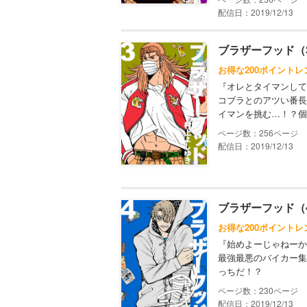
配信日：2019/12/13
ブラザーフッド（
お得な200ポイントレ
『オレとタイマンして
コブラとのアツい番長
イマンを挑む…！？個
256
配信日：2019/12/13
ブラザーフッド（
お得な200ポイントレ
『始めよーじゃねーか
最強最悪のバイカー集団
っちだ！？
230
配信日：2019/12/13