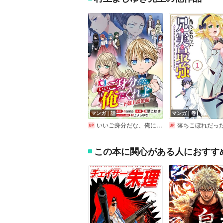
マンガ｜話
マンガ｜巻
いいご身分だな、俺にくれよ ～下剋上揺籃編～【分冊版】
落ちこぼれだった兄が実は最強 ～史上最強の勇者は転生し、学園
この本に関心がある人におすす