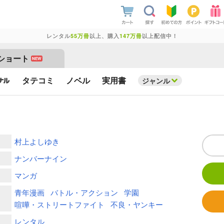
レンタル
55万冊
以上、購入
147万冊
以上配信中！
ショート
NEW
タテコミ
ノベル
実用書
ジャンル
村上よしゆき
ナンバーナイン
マンガ
青年漫画
バトル・アクション
学園
喧嘩・ストリートファイト
不良・ヤンキー
レンタル