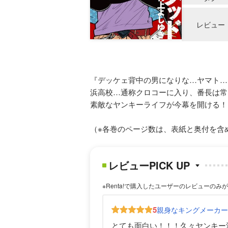
レビュー
『デッケェ背中の男になりな…ヤマト…
浜高校…通称クロコーに入り、番長は常
素敵なヤンキーライフが今幕を開ける！
（※各巻のページ数は、表紙と奥付を含
レビューPICK UP
※Renta!で購入したユーザーのレビューのみ
5
親身なキングメーカ
とても面白い！！！久々ヤンキー