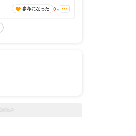
参考になった
0
人
話読み