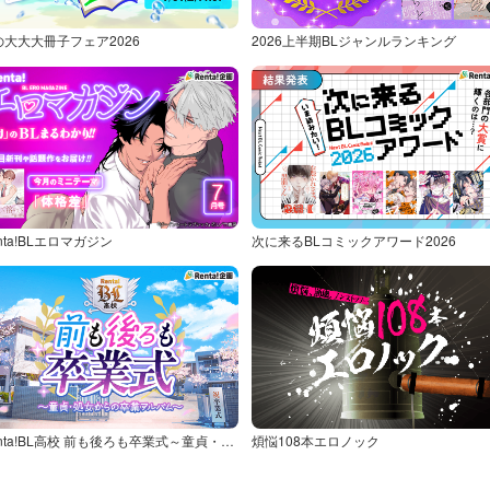
の大大大冊子フェア2026
2026上半期BLジャンルランキング
nta!BLエロマガジン
次に来るBLコミックアワード2026
Renta!BL高校 前も後ろも卒業式～童貞・処女からの卒業アルバム～
煩悩108本エロノック