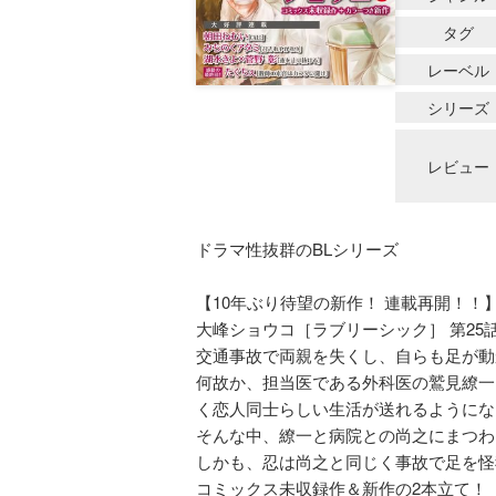
タグ
レーベル
シリーズ
レビュー
ドラマ性抜群のBLシリーズ
【10年ぶり待望の新作！ 連載再開！！
大峰ショウコ［ラブリーシック］ 第25話
交通事故で両親を失くし、自らも足が動
何故か、担当医である外科医の鷲見繚一
く恋人同士らしい生活が送れるようにな
そんな中、繚一と病院との尚之にまつわ
しかも、忍は尚之と同じく事故で足を怪
コミックス未収録作＆新作の2本立て！