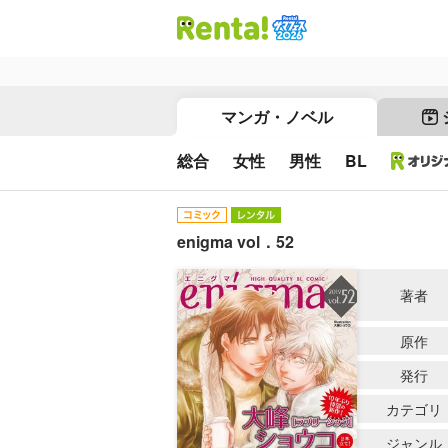
マンガ・ノベル
総合
女性
男性
BL
enigma vol．52
著者
原作
発行
カテゴリ
ジャンル