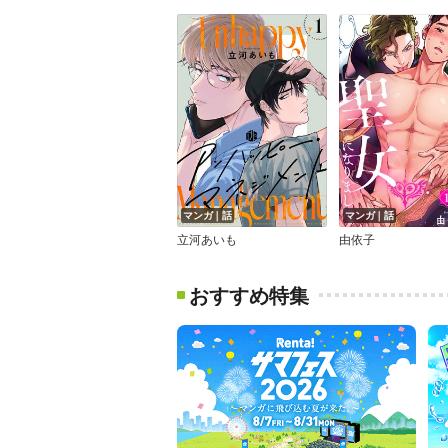
マンガ｜話
マンガ｜話
立河あいも
由依子
おすすめ特集