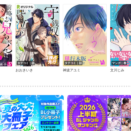
タテコミ｜話
タテコミ｜話
マンガ｜巻
おおきいき
神波アユミ
文川じみ