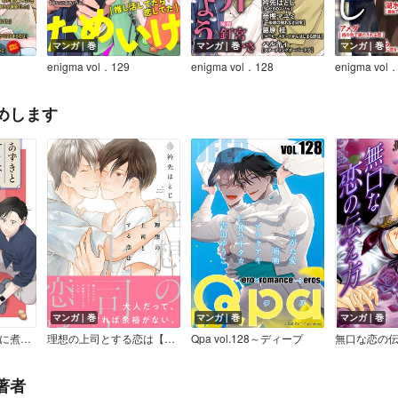
マンガ｜巻
マンガ｜巻
マンガ｜巻
enigma vol．129
enigma vol．128
enigma vol
めします
マンガ｜巻
マンガ｜巻
マンガ｜巻
あずきとすきはバカに煮らせろ 【単話】
理想の上司とする恋は【特典付き】
Qpa vol.128～ディープ
無口な恋の
著者