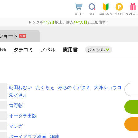
レンタル
55万冊
以上、購入
147万冊
以上配信中！
ショート
NEW
タテコミ
ノベル
実用書
ジャンル
朝田ねむい
たぐちぇ
みちのくアタミ
大峰ショウコ
湖水きよ
菅野彰
オークラ出版
マンガ
ボーイズラブ漫画
雑誌