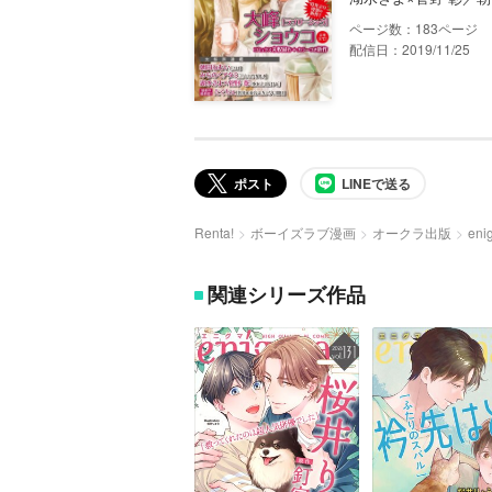
183
配信日：2019/11/25
ポスト
LINEで送る
Renta!
ボーイズラブ漫画
オークラ出版
eni
関連シリーズ作品