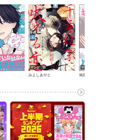
マンガ｜話
マンガ｜話
マン
みよしあやと
鳩屋タマ
中田