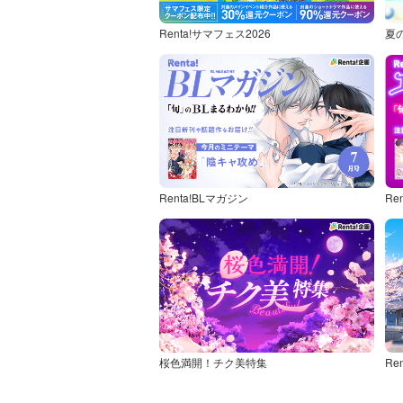
Renta!サマフェス2026
夏
Renta!BLマガジン
Re
桜色満開！チク美特集