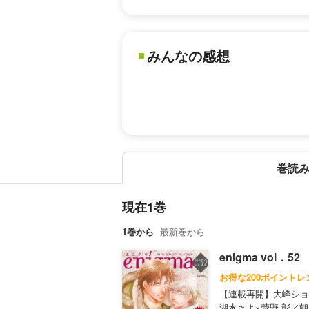
みんなの感想
巻読
現在1巻
1巻から
最新巻から
enigma vol．52
お得な200ポイントレ
【連載再開】大峰ショ
湖水きよ×菅野 彰／