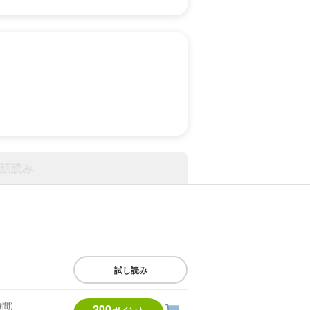
話読み
試し読み
時間)
200