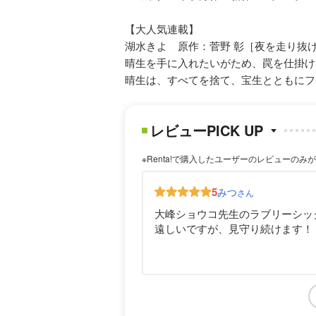
【大人気連載】
湖水きよ 原作：菅野 彰［夜を走り抜け
晴生を手に入れたいがため、罠を仕掛け
晴生は、すべてを捨て、宝生とともにフラ
レビューPICK UP
※Renta!で購入したユーザーのレビューのみ
5
みつ
さん
大峰ショウコ先生のラブリーシッ
遠しいですが、見守り続けます！