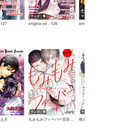
マンガ｜巻
マンガ｜巻
マン
．127
enigma vol．126
enigma vol．125
enig
マンガ｜巻
マンガ｜巻
マン
伝え方
もみもみフィーバー完全版～冷徹主任はR18マッサージでトロける～【特典ペーパー付】
根古谷くんの恋愛観察
いた