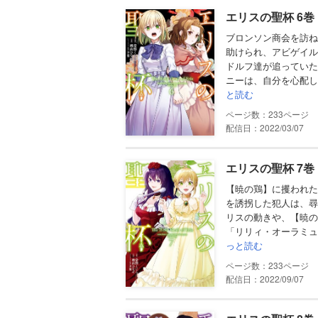
エリスの聖杯 6
ブロンソン商会を訪ね
助けられ、アビゲイル
ドルフ達が追っていた
ニーは、自分を心配し
と読む
233
配信日：2022/03/07
エリスの聖杯 7
【暁の鶏】に攫われた
を誘拐した犯人は、尋
リスの動きや、【暁の
「リリィ・オーラミュ
っと読む
233
配信日：2022/09/07