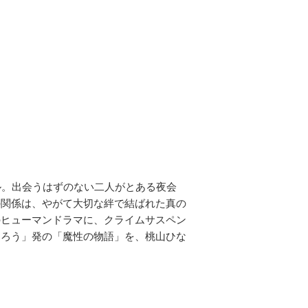
ル。出会うはずのない二人がとある夜会
の関係は、やがて大切な絆で結ばれた真の
のヒューマンドラマに、クライムサスペン
なろう」発の「魔性の物語」を、桃山ひな