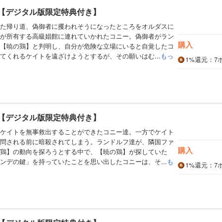
巻【デジタル版限定特典付き】
た帰り道、偽御者に攫われそうになったところをオルダスに
が所有する高級娼館に連れていかれたコニー。偽御者がラン
購入
【暁の鶏】と判明し、自分が危険な立場にいると自覚したコ
てくれるケイトを遠ざけようとするが、その願いはむ...
もっ
1%
還元
：7
巻【デジタル版限定特典付き】
ケイトを無事救出することができたコニー達。一方でケイト
問される前に暗殺されてしまう。ランドルフ達が、隣国ファ
購入
鶏】の動向を探ろうとする中で、【暁の鶏】が探していた
ンデの鍵」を持っていたことを思い出したコニーは、そ...
も
1%
還元
：7