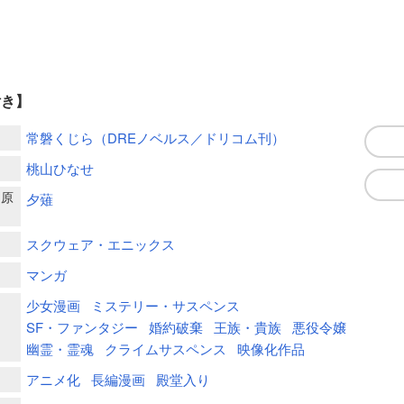
付き】
常磐くじら（DREノベルス／ドリコム刊）
桃山ひなせ
ー原
夕薙
スクウェア・エニックス
マンガ
少女漫画
ミステリー・サスペンス
SF・ファンタジー
婚約破棄
王族・貴族
悪役令嬢
幽霊・霊魂
クライムサスペンス
映像化作品
アニメ化
長編漫画
殿堂入り