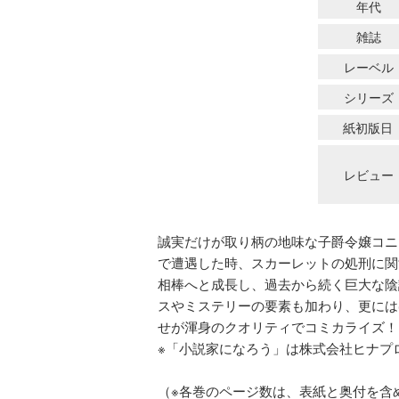
年代
雑誌
レーベル
シリーズ
紙初版日
レビュー
誠実だけが取り柄の地味な子爵令嬢コニ
で遭遇した時、スカーレットの処刑に関
相棒へと成長し、過去から続く巨大な陰
スやミステリーの要素も加わり、更には
せが渾身のクオリティでコミカライズ！
※「小説家になろう」は株式会社ヒナプ
（※各巻のページ数は、表紙と奥付を含