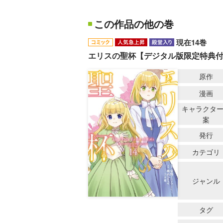
この作品の他の巻
現在14巻
エリスの聖杯【デジタル版限定特典
原作
漫画
キャラクタ
案
発行
カテゴリ
ジャンル
タグ