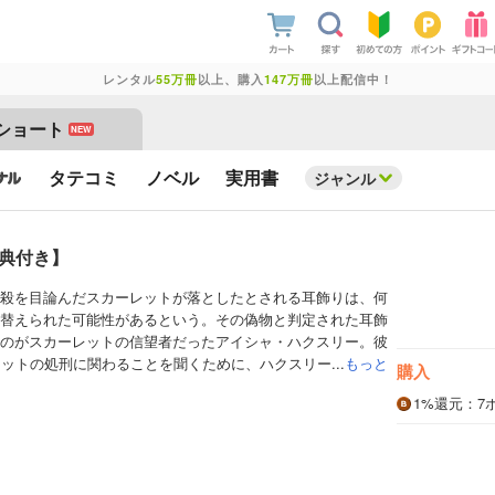
レンタル
55万冊
以上、購入
147万冊
以上配信中！
ショート
NEW
タテコミ
ノベル
実用書
ジャンル
特典付き】
殺を目論んだスカーレットが落としたとされる耳飾りは、何
替えられた可能性があるという。その偽物と判定された耳飾
のがスカーレットの信望者だったアイシャ・ハクスリー。彼
レットの処刑に関わることを聞くために、ハクスリー...
もっと
購入
1%
還元
：7