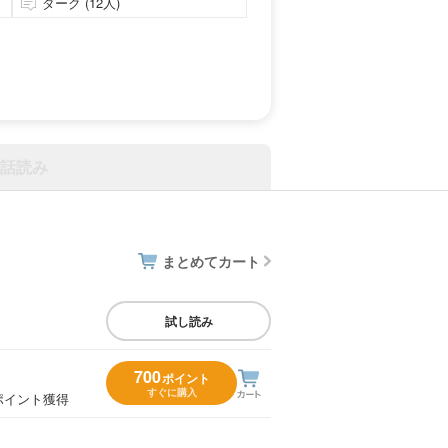
ダーク (12人)
話読み
まとめてカート
試し読み
700
ポイント
すぐに購入
ポイント獲得