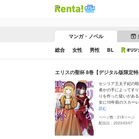
マンガ・ノベル
総合
女性
男性
BL
エリスの聖杯 8巻【デジタル版限定
セシリア王太子妃の暗
者かの手によってすり
りを作った疑いがある
女に10年前のスカー
読む
218
配信日：2023/03/07