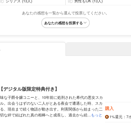
シリアス (13人)
男性もOK (13人)
あなたの感想を一覧から選んで投票してください。
あなたの感想を投票する
み
巻【デジタル版限定特典付き】
味な子爵令嬢コニーと、10年前に処刑された希代の悪女スカ
ル。出会うはずのない二人がとある夜会で遭遇した時、スカ
購入
る、現在まで続く物語が動き出す。利害関係から始まった二
切な絆で結ばれた真の相棒へと成長し、過去から続...
もっと
1%
還元
：7