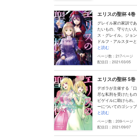
エリスの聖杯 4
グレイル家の家訓であ
たいもの、守りたい人
ス・グレイル。ジョン
ドルフ・アルスターと
と読む
217
配信日：2021/03/05
エリスの聖杯 5
デボラが主催する「口
尽な私刑を受けたもの
ビゲイルに助けられ、
ーについてのゴシップ
と読む
209
配信日：2021/09/07