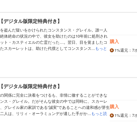
巻【デジタル版限定特典付き】
を盗んだ疑いをかけられたコンスタンス・グレイル。誰一人
絶体絶命の状況の中で、彼女を助けたのは10年前に処刑され
購入
ット・カスティエルの亡霊だった…。翌日、目を覚ましたコ
たスカーレットは、助けた代償としてコンスタンス...
もっと
1%
還元
：7
巻【デジタル版限定特典付き】
の関係に完全に決着をつけるも、非情に徹することができな
ンス・グレイル。だがそんな彼女の中では同時に、スカーレ
購入
、グレイル家の家訓である“誠実”であることへの違和感が芽生
二人は、リリィ・オーラミュンデが遺した手がか...
もっと読
1%
還元
：7