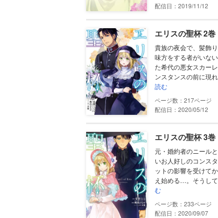
配信日：2019/11/12
エリスの聖杯 2
貴族の夜会で、髪飾り
味方をする者がいない
た希代の悪女スカーレ
ンスタンスの前に現れ
読む
217
配信日：2020/05/12
エリスの聖杯 3
元・婚約者のニールと
いお人好しのコンスタ
ットの影響を受けてか
え始める…。そうして
む
233
配信日：2020/09/07