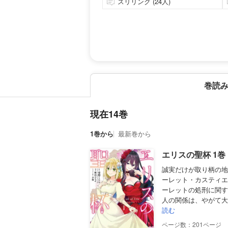
スリリング (24人)
巻読
現在14巻
1巻から
最新巻から
エリスの聖杯 1
誠実だけが取り柄の地
ーレット・カスティエ
ーレットの処刑に関す
人の関係は、やがて大
読む
201