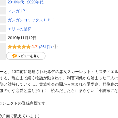
2010年代
2020年代
マンガUP！
ガンガンコミックスＵＰ！
エリスの聖杯
2019年11月12日
4.7
(361件)
レビューを書く
ーと、10年前に処刑された希代の悪女スカーレット・カスティエ
する、現在まで続く物語が動き出す。利害関係から始まった二人
謀と対峙していく…。貴族社会の闇から生まれる愛憎劇、群像劇
ほのかな恋愛と盛り沢山！ 読みだしたら止まらない「小説家に
ロジェクトの登録商標です。
め片面で数えています）