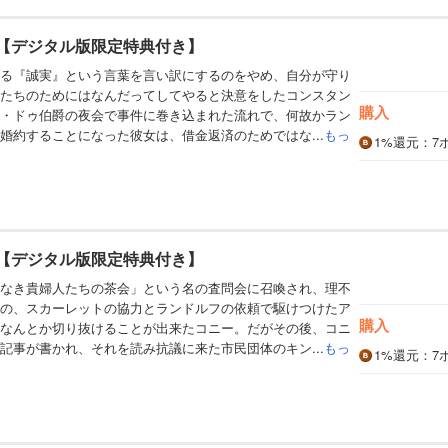
巻【デジタル版限定特典付き】
る『誠実』という言葉を言い訳にするのをやめ、自分が守り
たちのためにはなんだってしてやると決意をしたコンスタン
購入
・ドゥ伯爵の夜会で事件に巻き込まれた流れで、何故かラン
婚約することになった彼女は、借金返済のためではな...
もっ
1%
還元
：7
巻【デジタル版限定特典付き】
なき貴婦人たちの茶会」という名の査問会に召喚され、理不
の、スカーレットの協力とランドルフの依頼で駆けつけたア
購入
なんとか切り抜けることが出来たコニー。だがその後、コニ
記事が書かれ、それを読み抗議に来た市民団体のキン...
もっ
1%
還元
：7