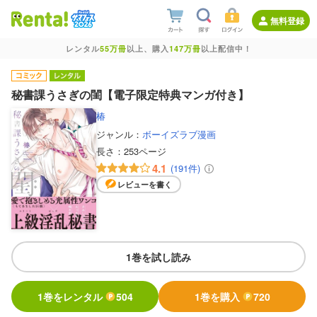
無料登録
レンタル
55万冊
以上、購入
147万冊
以上配信中！
秘書課うさぎの閨【電子限定特典マンガ付き】
椿
ジャンル：
ボーイズラブ漫画
長さ：
253ページ
4.1
(191件)
レビューを書く
1巻を試し読み
1巻をレンタル
504
1巻を購入
720