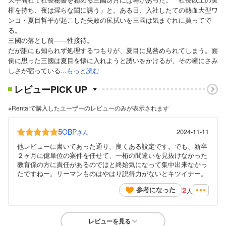
権を持ち、夜は淫らな閨に誘う」と。ある日、入社したての熱血大型ワ
ンコ・夏目哲平が起こした失敗の尻拭いを三國は気まぐれに買ってで
る。
三國の落とし前――性接待。
だが誰にも知られず処理するつもりが、夏目に見咎められてしまう。面
倒に思った三國は夏目を懐に入れようと誘いをかけるが、その瞳にさみ
しさが宿っている...
もっと読む
レビューPICK UP
※Renta!で購入したユーザーのレビューのみが表示されます
5
OBP
2024-11-11
さん
他レビューに書いてあった通り、良くある設定です。でも、新卒
２ヶ月に億単位の案件を任せて、一桁の間違いを見抜けなかった
教育係の方に責任があるのではと終始気になって集中出来なかっ
たですねー。リーマンものはやはり説得力がないとキツイナー。
2
参考になった
人
レビューを見る