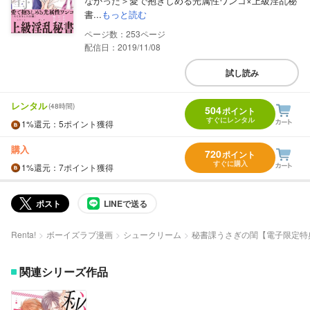
なかった＞愛で抱きしめる光属性ワンコ×上級淫乱秘
書...
もっと読む
253
配信日：2019/11/08
試し読み
レンタル
(48時間)
504
ポイント
すぐにレンタル
1%
還元
：5ポイント獲得
購入
720
ポイント
すぐに購入
1%
還元
：7ポイント獲得
ポスト
LINEで送る
Renta!
ボーイズラブ漫画
シュークリーム
秘書課うさぎの閨【電子限定特
関連シリーズ作品