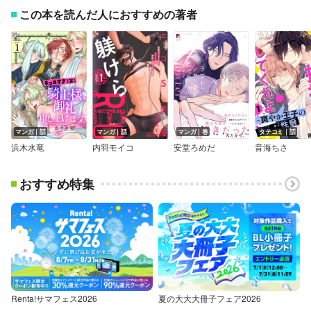
この本を読んだ人におすすめの著者
マンガ｜話
マンガ｜話
マンガ｜巻
タテコミ｜話
浜木水竜
内羽モイコ
安堂ろめだ
音海ちさ
おすすめ特集
Renta!サマフェス2026
夏の大大大冊子フェア2026