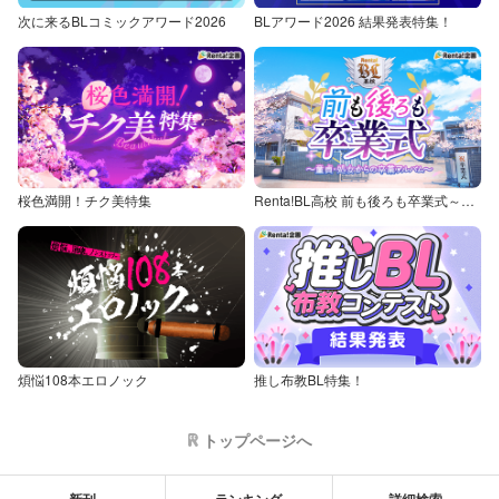
次に来るBLコミックアワード2026
BLアワード2026 結果発表特集！
桜色満開！チク美特集
Renta!BL高校 前も後ろも卒業式～童貞・処女からの卒業アルバム～
煩悩108本エロノック
推し布教BL特集！
トップページへ