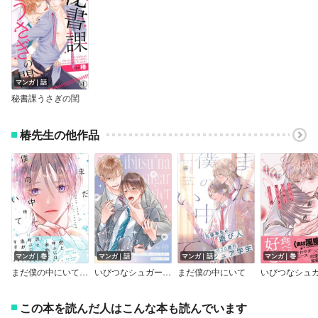
マンガ｜話
秘書課うさぎの閨
椿先生の他作品
マンガ｜巻
マンガ｜話
マンガ｜話
マンガ｜巻
まだ僕の中にいて【単行本版】（電子限定特典マンガ付き）
いびつなシュガーモンスター【特典小冊子】
まだ僕の中にいて
この本を読んだ人はこんな本も読んでいます