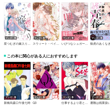
マンガ｜巻
マンガ｜巻
マンガ｜巻
マンガ｜巻
星つむぎの嫁入り【電子限定特典マンガ付き】
スウィート・ペイン【Renta！限定特典マンガ付き】
いびつなシュガーモンスター【電子限定特典マンガ付き】
この本に関心がある人におすすめします
マンガ｜巻
マンガ｜巻
マンガ｜巻
マンガ｜話
新橋烏森口午後七時
Q3
仕事するより君と寝たい。