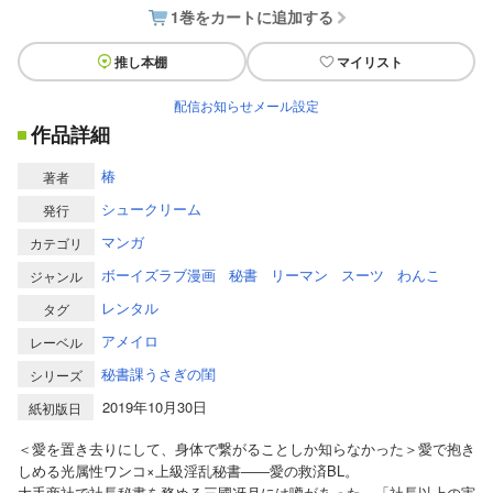
1巻をカートに追加する
推し本棚
マイリスト
配信お知らせメール設定
作品詳細
椿
著者
シュークリーム
発行
マンガ
カテゴリ
ボーイズラブ漫画
秘書
リーマン
スーツ
わんこ
ジャンル
レンタル
タグ
アメイロ
レーベル
秘書課うさぎの閨
シリーズ
2019年10月30日
紙初版日
＜愛を置き去りにして、身体で繋がることしか知らなかった＞愛で抱き
しめる光属性ワンコ×上級淫乱秘書――愛の救済BL。
大手商社で社長秘書を務める三國冴月には噂があった。「社長以上の実