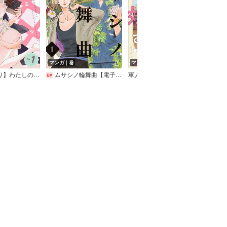
マンガ｜巻
マンガ｜巻
マン
 住み込み家政婦なのにひとりえっちがやめられません
ムサシノ輪舞曲【電子限定特典付】
軍人婿さんと大根嫁さん