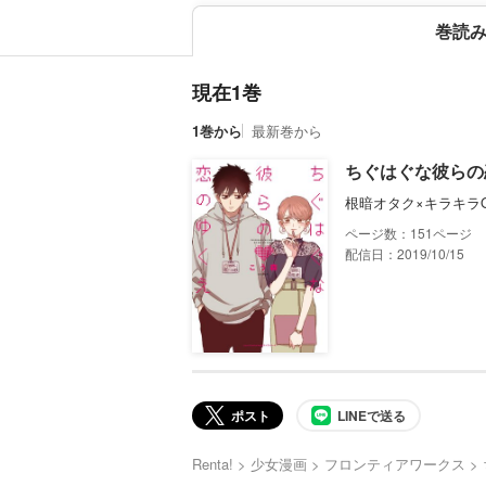
巻読
現在1巻
1巻から
最新巻から
ちぐはぐな彼らの
根暗オタク×キラキラ
151
配信日：2019/10/15
ポスト
LINEで送る
Renta!
少女漫画
フロンティアワークス