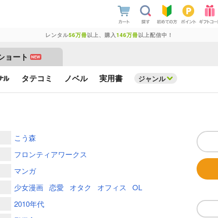
レンタル
56万冊
以上、購入
146万冊
以上配信中！
ショート
NEW
タテコミ
ノベル
実用書
ジャンル
こう森
フロンティアワークス
マンガ
少女漫画
恋愛
オタク
オフィス
OL
2010年代