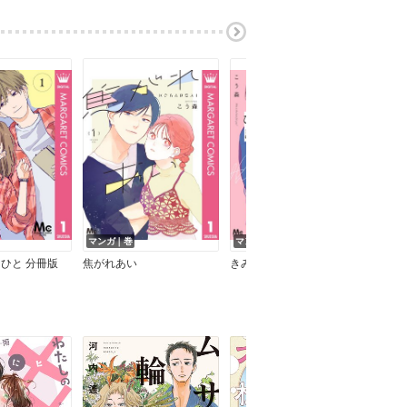
マンガ｜巻
マンガ｜巻
ひと 分冊版
焦がれあい
きみのすきなひと