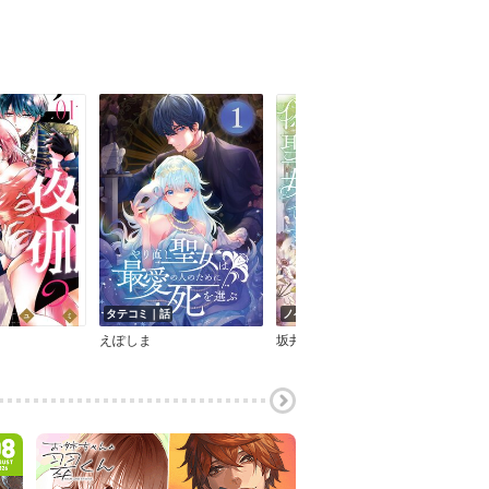
タテコミ｜話
ノベル｜巻
マン
えぽしま
坂井ひなぎ
天倉