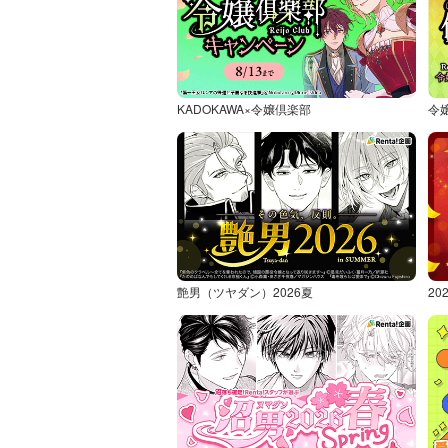
KADOKAWA×令嬢倶楽部
令
艶男（ツヤダン）2026夏
2