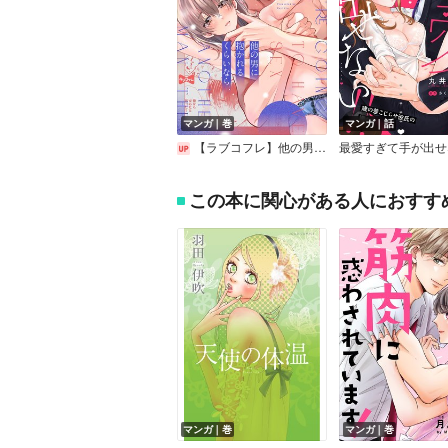
マンガ｜巻
マンガ｜話
【ラブコフレ】他の男に抱かれるくらいなら －幼馴染のこじらせ愛－
この本に関心がある人におすす
マンガ｜巻
マンガ｜巻