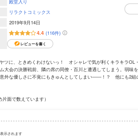
殿堂入り
リラクトコミックス
2019年9月14日
4.4
(116件)
レビューを書く
なヤツに、ときめくわけないっ！ オシャレで気が利くキラキラOL
ム大会の決勝戦前、隣の席の同僚・百川と遭遇してしまう。弱味
意外な優しさに不覚にもきゅんとしてしまい――！？ 他にも2組の
め片面で数えています）
が表示されます