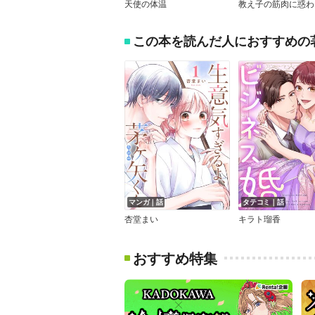
天使の体温
この本を読んだ人におすすめの
マンガ｜話
タテコミ｜話
杏堂まい
キラト瑠香
おすすめ特集