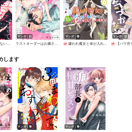
マンガ｜話
マンガ｜巻
マンガ｜話
最愛すぎて手が出せない！！～歳の差こじらせ彼氏の密かな独占欲～【分冊版】
ラストオーダーはお嬢さんで 溺愛常連客に求愛されてます《カノンミア》
嫌われ魔女と体が入れ替わったけれど、私は今日も元気に暮らしています！【電子単行本】
【バラ売り】わたしの×××に気づかないで
めします
マンガ｜巻
マンガ｜巻