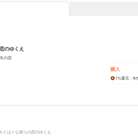
み
恋のゆくえ
OLの恋
購入
1%
還元
：8
ちぐはぐな彼らの恋のゆくえ