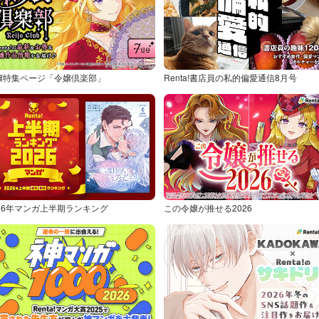
嬢特集ページ「令嬢倶楽部」
Renta!書店員の私的偏愛通信8月号
026年マンガ上半期ランキング
この令嬢が推せる2026