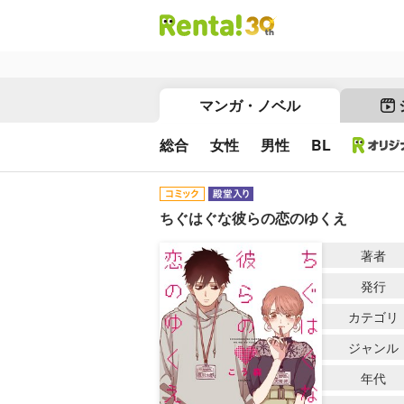
マンガ・ノベル
総合
女性
男性
BL
ちぐはぐな彼らの恋のゆくえ
著者
発行
カテゴリ
ジャンル
年代