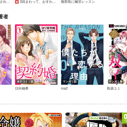
教え子の筋肉に惑わされています！
3回まわって、おすわり～Dom/Sub～【合本版】
狼部長に極甘レッスン
著者
タテコミ｜話
マンガ｜話
マンガ｜巻
日向柚希
ma2
島袋ユミ