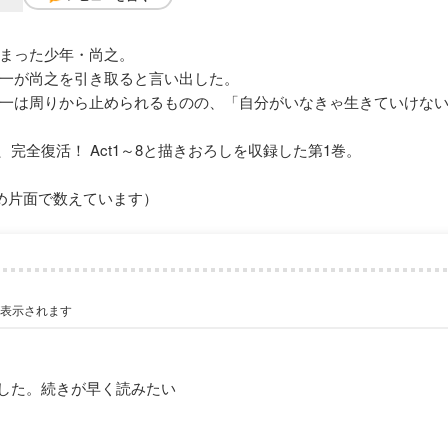
まった少年・尚之。
一が尚之を引き取ると言い出した。
一は周りから止められるものの、「自分がいなきゃ生きていけな
完全復活！ Act1～8と描きおろしを収録した第1巻。
め片面で数えています）
が表示されます
した。続きが早く読みたい