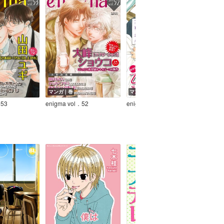
マンガ｜巻
マンガ｜巻
ノベ
．53
enigma vol．52
enigma vol．49
シュ