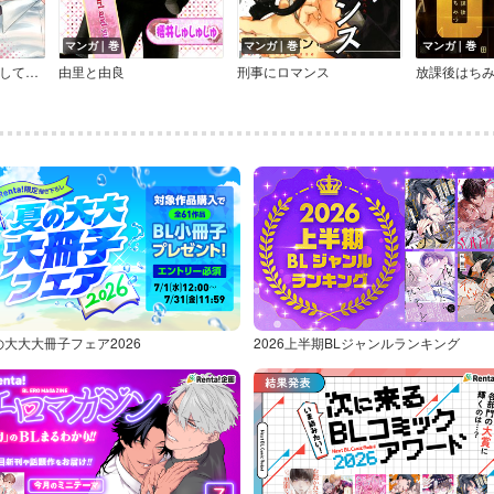
マンガ｜巻
マンガ｜巻
マンガ｜巻
その渇きさえ飲みほして【20P小冊子】
由里と由良
刑事にロマンス
の大大大冊子フェア2026
2026上半期BLジャンルランキング