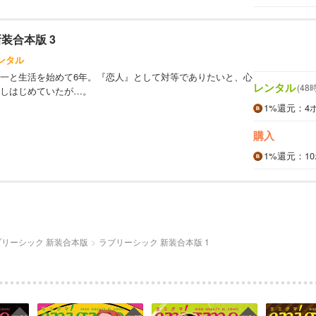
装合本版 3
ンタル
一と生活を始めて6年。『恋人』として対等でありたいと、心
レンタル
(48
しはじめていたが…。
1%
還元
：4
購入
1%
還元
：1
ブリーシック 新装合本版
ラブリーシック 新装合本版 1