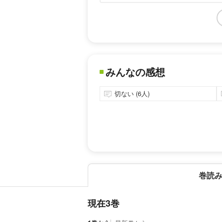
みんなの感想
切ない (6人)
巻読
現在3巻