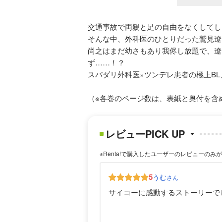
交通事故で両親と足の自由をなくしてし
そんな中、外科医のひとりだった鷲見遼
尚之はまだ幼さもあり我侭し放題で、遼
ず……！？
スパダリ外科医×ツンデレ患者の極上BL、
（※各巻のページ数は、表紙と奥付を含
レビューPICK UP
※Renta!で購入したユーザーのレビューのみ
5
うむ
さん
サイコーに感動するストーリーで