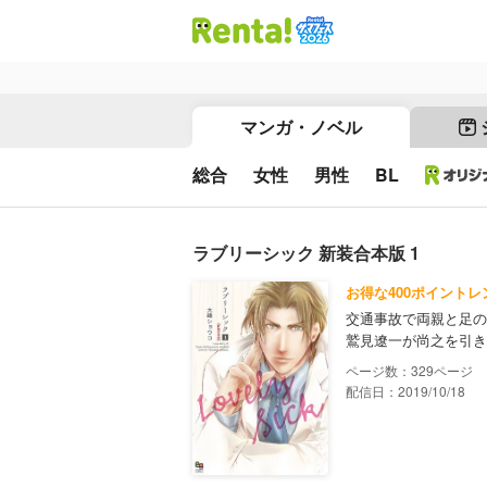
マンガ・ノベル
総合
女性
男性
BL
ラブリーシック 新装合本版 1
お得な400ポイントレ
交通事故で両親と足の
鷲見遼一が尚之を引き
329
配信日：2019/10/18