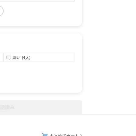
深い (4人)
話読み
まとめてカート