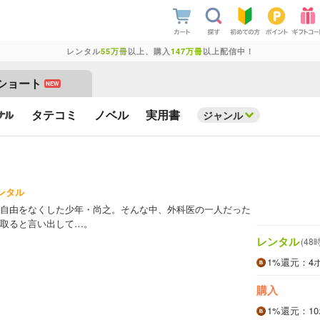
レンタル
55万冊
以上、購入
147万冊
以上配信中！
ショート
NEW
タテコミ
ノベル
実用書
ジャンル
ンタル
自由をなくした少年・尚之。そんな中、外科医の一人だった
取ると言い出して…。
レンタル
(48
1%
還元
：4
購入
1%
還元
：1