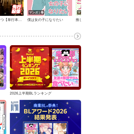
マンガ｜巻
マンガ｜話
マン
放課後はちみつ【単行本版】【おまけ付きRenta！限定版】
僕は女の子になりたい
推しに恋したモブデレラ【分冊版】
2026上半期BLランキング