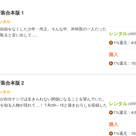
装合本版 1
ンタル
自由をなくした少年・尚之。そんな中、外科医の一人だった
レンタル
(48
取ると言い出して…。
1%
還元
：4
購入
1%
還元
：1
装合本版 2
ンタル
が自分ナシでは生きられない関係になることを望んでいた。
レンタル
(48
を知る人物が現れて…！？Act9～15と描きおろしを収録した
1%
還元
：4
購入
1%
還元
：1