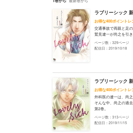
1巻から
最新巻から
ラブリーシック 新
お得な400ポイントレ
交通事故で両親と足の
鷲見遼一が尚之を引き
329
配信日：2019/10/18
ラブリーシック 新
お得な400ポイントレ
外科医の遼一は、尚之
そんな中、尚之の過去
第2巻。
313
配信日：2019/11/15