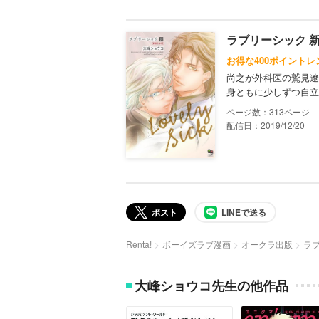
ラブリーシック 新
お得な400ポイントレ
尚之が外科医の鷲見遼
身ともに少しずつ自立
313
配信日：2019/12/20
ポスト
LINEで送る
Renta!
ボーイズラブ漫画
オークラ出版
ラ
大峰ショウコ先生の他作品