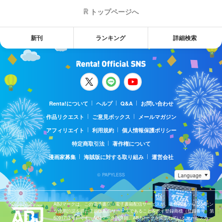
トップページへ
新刊
ランキング
詳細検索
Renta!について
ヘルプ
Q&A
お問い合わせ
作品リクエスト
ご意見ボックス
メールマガジン
アフィリエイト
利用規約
個人情報保護ポリシー
特定商取引法
著作権について
漫画家募集
海賊版に対する取り組み
運営会社
© PAPYLESS
ABJマークは、この電子書店・電子書籍配信サービスが、著作権者からコンテン
ツ使用許諾を得た正規版配信サービスであることを示す登録商標（登録番号 第
6091713号）です。ABJマークの詳細、ABJマークを掲示しているサービスの一