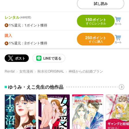
試し読み
レンタル
(48時間)
150
ポイント
すぐにレンタル
1%
還元
：1ポイント獲得
購入
250
ポイント
すぐに購入
1%
還元
：2ポイント獲得
ポスト
LINEで送る
Renta!
女性漫画
秋水社ORIGINAL
神様からの結婚プラン
ゆうみ・えこ先生の他作品