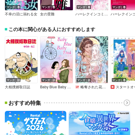
マンガ｜巻
マンガ｜巻
マンガ｜巻
マンガ｜巻
不幸の沼に溺れる女
女の受難
ハーレクインコミックス 合本 2025年 vol.252
この本に関心がある人におすすめします
マンガ｜話
マンガ｜話
マンガ｜話
マンガ｜巻
大相撲婿取日誌
Baby Blue Baby Pink～同棲カップルの子育て婚
略奪された花嫁【分冊版】
スタートオーバ
おすすめ特集