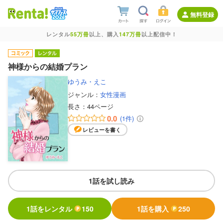
無料登録
レンタル
55万冊
以上、購入
147万冊
以上配信中！
神様からの結婚プラン
ゆうみ・えこ
ジャンル：
女性漫画
長さ：
44ページ
0.0
(1件)
レビューを書く
1話を試し読み
1話をレンタル
150
1話を購入
250