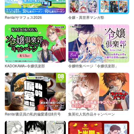
Renta!サマフェス2026
令嬢・異世界マンガ祭
KADOKAWA×令嬢倶楽部
令嬢特集ページ「令嬢倶楽部」
Renta!書店員の私的偏愛通信8月号
集英社人気作品キャンペーン