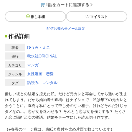
1話をカートに追加する
推し本棚
マイリスト
配信お知らせメール設定
作品詳細
ゆうみ・えこ
著者
秋水社ORIGINAL
発行
マンガ
カテゴリ
女性漫画
恋愛
ジャンル
話読み
レンタル
タグ
優しい彼との結婚を控えた私。だけど元カレと再会してから迷いが生ま
れてしまう。だから婚約者の直樹にはナイショで、私は年下の元カレと
会うことに。直樹は私にとって申し分のない相手。けれどそれだけじゃ
ダメなの…。恋が女を迷わせる？ それとも恋は女を強くする？ たくさ
ん恋に悩む乙女の物語。結婚をテーマにした読み切り作です。
（※各巻のページ数は、表紙と奥付を含め片面で数えています）