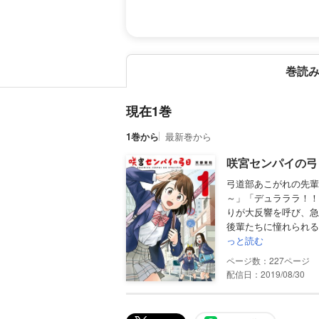
巻読
現在1巻
1巻から
最新巻から
咲宮センパイの弓日
弓道部あこがれの先輩
～」「デュラララ！！
りが大反響を呼び、急
後輩たちに憧れられる
っと読む
227
配信日：2019/08/30