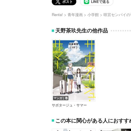
ポスト
LINEで送る
Renta!
青年漫画
小学館
咲宮センパイの
天野茶玖先生の他作品
マンガ｜巻
サボタージュ・サマー
この本に関心がある人におすす