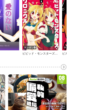
マンガ｜巻
マンガ｜巻
マン
ビビッド・モンスターズ・クロニクル
ピカロ
上京