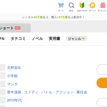
レンタル
55万冊
以上、購入
147万冊
以上配信中！
ショート
NEW
タテコミ
ノベル
実用書
ジャンル
天野茶玖
小学館
マンガ
青年漫画
コメディ
バトル・アクション
裏社会
2010年代