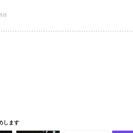
弓日
めします