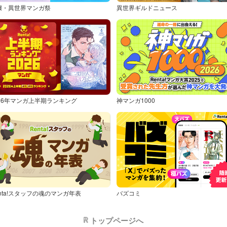
嬢・異世界マンガ祭
異世界ギルドニュース
026年マンガ上半期ランキング
神マンガ1000
nta!スタッフの魂のマンガ年表
バズコミ
トップページへ