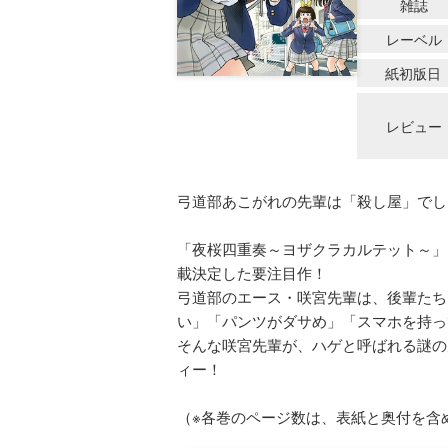
雑誌
レーベル
紙初版日
レビュー
弓道部あこがれの先輩は「殺し屋」でし
「夜桜四重奏～ヨザクラカルテット～」
載決定した要注目作！
弓道部のエース・咲宮先輩は、後輩たち
い」「パンツがダサめ」「スマホを持っ
そんな咲宮先輩が、ハゲと呼ばれる謎の
ィー！
（※各巻のページ数は、表紙と奥付を含