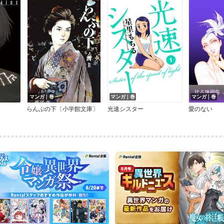
マンガ｜巻
マンガ｜巻
マンガ｜巻
らんぷの下〔小学館文庫〕
光速シスター
愛のない