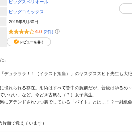
ビッグスペリオール
ビッグコミックス
2019年8月30日
4.0
(2件)
レビューを書く
た。
「デュラララ！！（イラスト担当）」のヤスダスズヒト先生も大
に憧れられる存在。射術はすべて皆中の腕前だが、普段はゆるめ
ていない」など、今どき古風な（？）女子高生。
男にアテンドされつつ裏でしている「バイト」とは…！？一射絶
め片面で数えています）