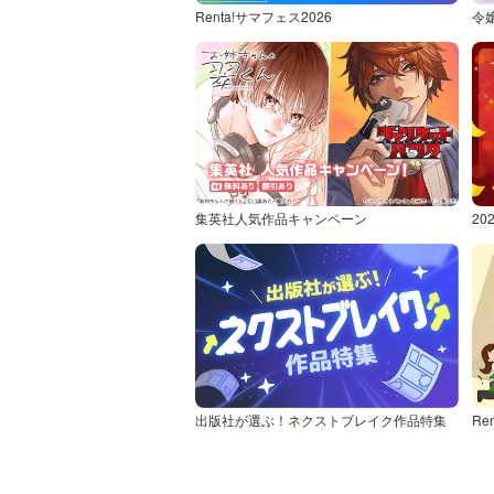
Renta!サマフェス2026
令
集英社人気作品キャンペーン
2
出版社が選ぶ！ネクストブレイク作品特集
Re