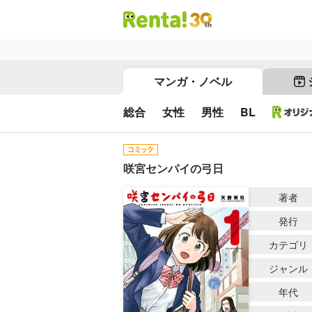
マンガ・ノベル
総合
女性
男性
BL
咲宮センパイの弓日
著者
発行
カテゴリ
ジャンル
年代