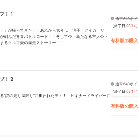
！ 1
通常640ポ
（終了日:
08/14
！」が帰ってきた！！あれから10年…、涼子、アイカ、サ
が刻んだ青春バトルロード！！そして今、新たなる主人公・
有料版の購
まるクルマ愛の爆走ストーリー！！
！ 2
通常640ポ
（終了日:
08/14
る“謎の走り屋狩り”に狙われたモト！ ビギナードライバーに
有料版の購