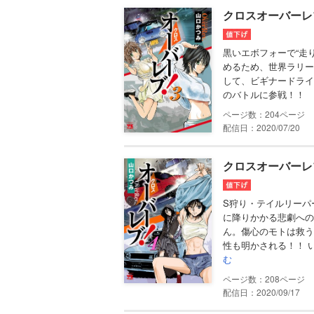
クロスオーバーレブ
黒いエボフォーで“走
めるため、世界ラリー
して、ビギナードライ
のバトルに参戦！！ 
204
配信日：2020/07/20
クロスオーバーレブ
S狩り・テイルリーパ
に降りかかる悲劇への
ん。傷心のモトは救う
性も明かされる！！ い
む
208
配信日：2020/09/17