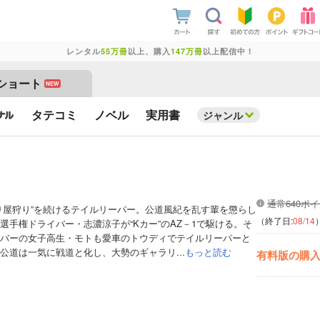
レンタル
55万冊
以上、購入
147万冊
以上配信中！
ショート
NEW
タテコミ
ノベル
実用書
ジャンル
通常640ポ
り屋狩り”を続けるテイルリーパー。公道風紀を乱す輩を懲らし
（終了日:
08/14
選手権ドライバー・志濃涼子が“Kカー”のAZ－1で駆ける。そ
バーの女子高生・モトも愛車のトウディでテイルリーパーと
公道は一気に戦道と化し、大勢のギャラリ...
もっと読む
有料版の購