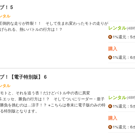
！ 5
ンタル
の圧倒的な走りが炸裂！！ そして生まれ変わったモトの走りが
レンタル
(48
げられる、熱いバトルの行方は！？
1%
還元
：5
購入
1%
還元
：6
ブ！【電子特別版】 6
ンタル
モトと、それを追う杏！だけどバトル中の杏に異変
レンタル
(48
S.エッセ、勝負の行方は！？ そしてついにリーダー・亜子
勝負を挑むのは…涼子！？ ※こちらは巻末に電子版のみの特
1%
還元
：5
る特別版となります。
購入
1%
還元
：6