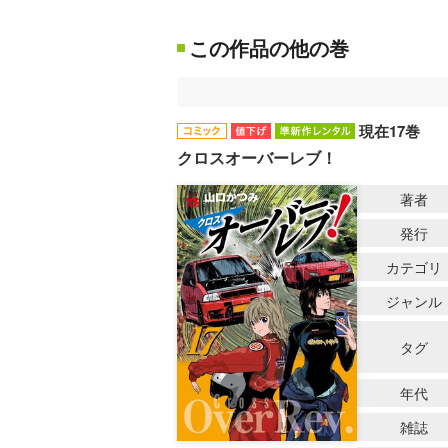
この作品の他の巻
現在17巻
クロスオーバーレブ！
著者
発行
カテゴリ
ジャンル
タグ
年代
雑誌