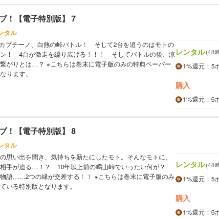
ブ！【電子特別版】 7
ンタル
のカプチーノ、白熱の峠バトル！ そして2台を追うのはモトの
レンタル
(48
ン！ 4台が激走を繰り広げる！！！ そしてバトルの後、涼
繋がりとは…？ ※こちらは巻末に電子版のみの特典ペーパー
1%
還元
：5
なります。
購入
1%
還元
：6
ブ！【電子特別版】 8
ンタル
の思い出を聞き、気持ちを新たにしたモト。そんなモトに、
レンタル
(48
の相手が迫る…！？ 10年以上前の鳴山峠でいったい何が？
物語……2つの縁が交差する！！ ※こちらは巻末に電子版のみ
1%
還元
：5
ている特別版となります。
購入
1%
還元
：6