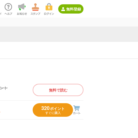
無料登録
イント
無料で読む
）
320
ポイント
入
すぐに購入