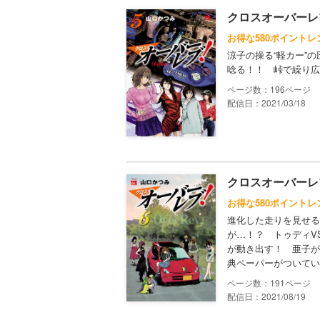
クロスオーバーレブ
お得な580ポイントレ
涼子の操る“軽カー”
唸る！！ 峠で繰り広
196
配信日：2021/03/18
クロスオーバーレ
お得な580ポイントレ
進化した走りを見せる
が…！？ トゥディV
が動き出す！ 亜子が
典ペーパーがついてい
191
配信日：2021/08/19