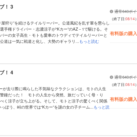
！ 3
通常640ポ
（終了日:
08/14
り屋狩り”を続けるテイルリーパー。公道風紀を乱す輩を懲らし
選手権ドライバー・志濃涼子が“Kカー”のAZ－1で駆ける。そ
有料版の購
バーの女子高生・モトも愛車のトウディでテイルリーパーと
公道は一気に戦道と化し、大勢のギャラリ...
もっと読む
！ 4
通常640ポ
（終了日:
08/14
ーが去り際に鳴らした不気味なクラクションは、モトの人生
警鐘だった！ モトの人生から突然、旅だっていく母・り
有料版の購
べく涼子が立ち上がる。そして、モトと涼子の驚くべく関係
っぽう、峠の世界では“Kカー”を謎の女の子チーム...
もっと読