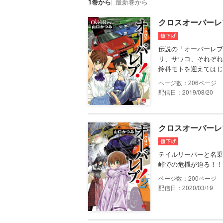
1巻から
最新巻から
クロスオーバーレブ
伝説の「オーバーレブ
リ、サワコ、それぞれ
鈴科モトを迎えてはじ
206
配信日：2019/08/20
クロスオーバーレブ
テイルリーパーと名乗
峠での危機が迫る！！
200
配信日：2020/03/19