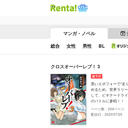
マンガ・ノベル
総合
女性
男性
BL
クロスオーバーレブ！ 3
黒いエボフォーで“走
めるため、世界ラリー
して、ビギナードライ
のバトルに参戦！！ 
204
配信日：2020/07/20