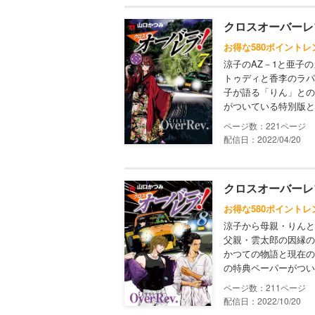
クロスオーバーレ
お得な580ポイントレ
涼子のAZ－1と亜子
トゥディと香李のラパ
子が語る「りん」との
がついている特別版と
221
配信日：2022/04/20
クロスオーバーレ
お得な580ポイントレ
涼子から母親・りんと
父親・雲太郎の因縁
かつての物語と現在の
の特典ペーパーがつい
211
配信日：2022/10/20