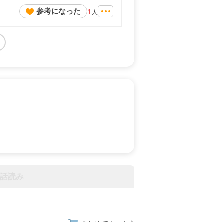
参考になった
1
人
話読み