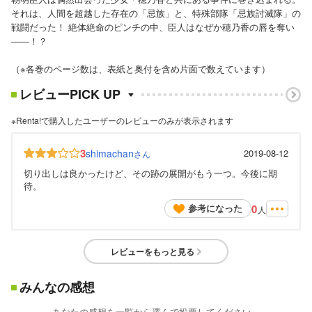
それは、人間を超越した存在の「忌族」と、特殊部隊「忌族討滅隊」の
戦闘だった！ 絶体絶命のピンチの中、臣人はなぜか穂乃香の唇を奪い
――！？
（※各巻のページ数は、表紙と奥付を含め片面で数えています）
レビューPICK UP
※Renta!で購入したユーザーのレビューのみが表示されます
3
shimachan
2019-08-12
さん
切り出しは良かったけど、その跡の展開がもう一つ。今後に期
待。
0
参考になった
人
レビューをもっと見る
みんなの感想
あなたの感想を一覧から選んで投票してください。