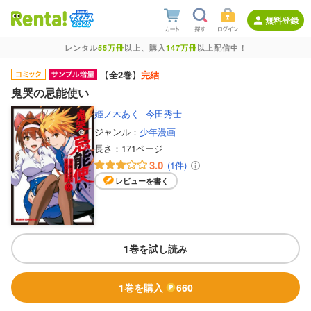
無料登録
レンタル
55万冊
以上、購入
147万冊
以上配信中！
【
全2巻
】
完結
鬼哭の忌能使い
姫ノ木あく
今田秀士
ジャンル：
少年漫画
長さ：
171ページ
3.0
(1件)
レビューを書く
1巻を試し読み
1巻を購入
660