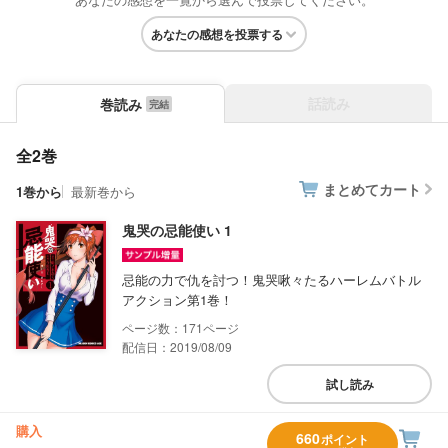
あなたの感想を投票する
話読み
巻読み
全2巻
まとめてカート
1巻から
最新巻から
鬼哭の忌能使い 1
忌能の力で仇を討つ！鬼哭啾々たるハーレムバトル
アクション第1巻！
171
配信日：2019/08/09
試し読み
購入
660
ポイント