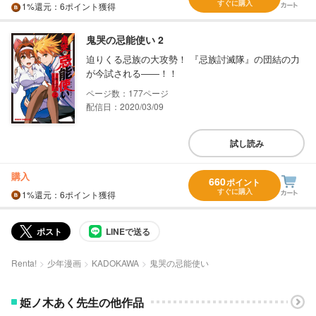
すぐに購入
1%
還元
：6ポイント獲得
鬼哭の忌能使い 2
迫りくる忌族の大攻勢！ 『忌族討滅隊』の団結の力
が今試される――！！
177
配信日：2020/03/09
試し読み
購入
660
ポイント
すぐに購入
1%
還元
：6ポイント獲得
ポスト
LINEで送る
Renta!
少年漫画
KADOKAWA
鬼哭の忌能使い
姫ノ木あく先生の他作品