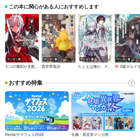
この本に関心がある人におすすめします
マンガ｜巻
マンガ｜巻
マンガ｜巻
マンガ｜巻
七つの魔剣が支配する
異世界落語
たとえば俺が、チャンピオンから王女のヒモにジョブチェンジしたとして。
S級ギルドを追放されたけど、実は俺だけドラゴンの言葉がわかるので、気付いたときには竜騎士の頂点を極めて
おすすめ特集
Renta!サマフェス2026
令嬢・異世界マンガ祭