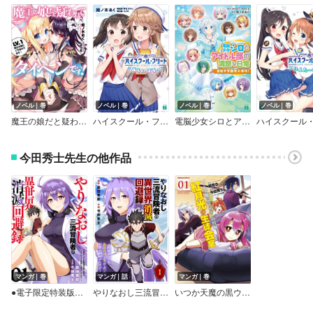
ノベル｜巻
ノベル｜巻
ノベル｜巻
ノベル｜巻
魔王の娘だと疑われてタイヘンです！
ハイスクール・フリート あらいばるっ
電脳少女シロとアイドル部の清楚な日常
今田秀士先生の他作品
マンガ｜巻
マンガ｜話
マンガ｜巻
●電子限定特装版●やりなおし三流冒険者の異世界消滅回避録～何度やっても最強の剣と盾がぶつかって世界が滅ぶんだが？～
やりなおし三流冒険者の異世界消滅回避録～何度やっても最強の剣と盾がぶつかって世界が滅ぶんだが？～
いつか天魔の黒ウサギ 高校編 紅月光の生徒会室