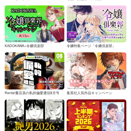
KADOKAWA×令嬢倶楽部
令嬢特集ページ「令嬢倶楽部」
Renta!書店員の私的偏愛通信8月号
集英社人気作品キャンペーン