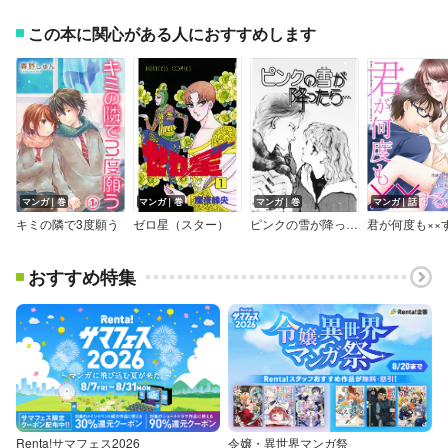
この本に関心がある人におすすめします
マンガ｜巻
マンガ｜巻
マンガ｜巻
マンガ｜話
キミの隣で3度願う
ゼロ星（スター）
ピンクの雪が降ったら…
おすすめ特集
Renta!サマフェス2026
令嬢・異世界マンガ祭