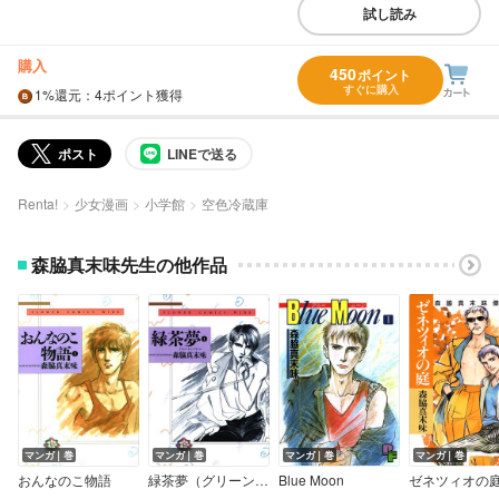
試し読み
購入
450
ポイント
すぐに購入
1%
還元
：4ポイント獲得
ポスト
LINEで送る
Renta!
少女漫画
小学館
空色冷蔵庫
森脇真末味先生の他作品
マンガ｜巻
マンガ｜巻
マンガ｜巻
マンガ｜巻
おんなのこ物語
緑茶夢（グリーンティードリーム）
Blue Moon
ゼネツィオの