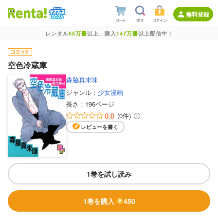
無料登録
レンタル
55万冊
以上、購入
147万冊
以上配信中！
空色冷蔵庫
森脇真末味
ジャンル：
少女漫画
長さ：
196ページ
0.0
(0件)
レビューを書く
1巻を試し読み
1巻を購入
450