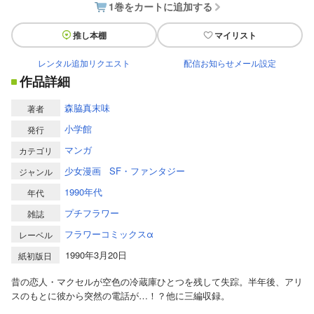
1巻をカートに追加する
推し本棚
マイリスト
レンタル追加リクエスト
配信お知らせメール設定
作品詳細
森脇真末味
著者
小学館
発行
マンガ
カテゴリ
少女漫画
SF・ファンタジー
ジャンル
1990年代
年代
プチフラワー
雑誌
フラワーコミックスα
レーベル
1990年3月20日
紙初版日
昔の恋人・マクセルが空色の冷蔵庫ひとつを残して失踪。半年後、アリ
スのもとに彼から突然の電話が…！？他に三編収録。