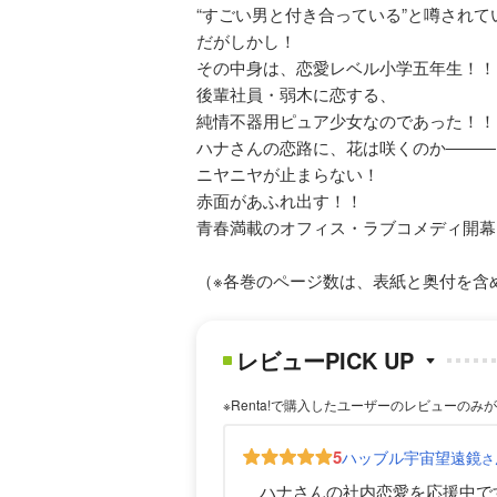
“すごい男と付き合っている”と噂されて
だがしかし！
その中身は、恋愛レベル小学五年生！！
後輩社員・弱木に恋する、
純情不器用ピュア少女なのであった！！
ハナさんの恋路に、花は咲くのか―――
ニヤニヤが止まらない！
赤面があふれ出す！！
青春満載のオフィス・ラブコメディ開幕
（※各巻のページ数は、表紙と奥付を含め片
レビューPICK UP
※Renta!で購入したユーザーのレビューのみ
5
ハッブル宇宙望遠鏡
さ
ハナさんの社内恋愛を応援中で