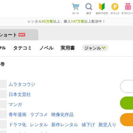
レンタル
55万冊
以上、購入
147万冊
以上配信中！
ショート
NEW
タテコミ
ノベル
実用書
ジャンル
4巻
ムラタコウジ
日本文芸社
マンガ
青年漫画
ラブコメ
映像化作品
ドラマ化
レンタル
新作レンタル
値下げ
殿堂入り