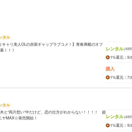
ンタル
リキャリ美人OLの赤面ギャップラブコメ！】青春満載のオフ
レンタル
(48
幕！！！
1%
還元
：5
購入
1%
還元
：7
ンタル
木と“両片想い”中だけど、恋の仕方がわからない！！！！ 超
レンタル
(48
ニヤMAX☆発売開始！
1%
還元
：5