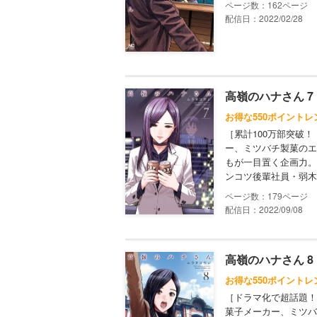
162
配信日：2022/02/28
高嶺のハナさん 7
お得な550ポイントレ
［累計100万部突破
ー、ミツバチ製菓のエ
もが一目置く企画力。
ンコツ後輩社員・弱木
179
配信日：2022/09/08
高嶺のハナさん 8
お得な550ポイントレ
［ドラマ化で超話題！
菓子メーカー、ミツバ