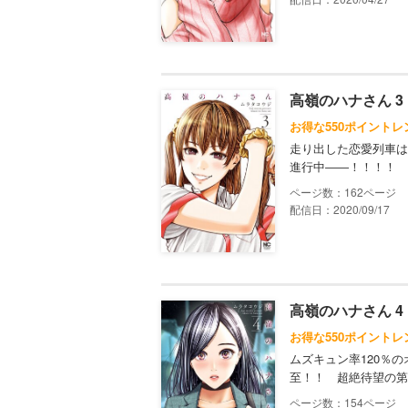
高嶺のハナさん 3
お得な550ポイントレ
走り出した恋愛列車は
進行中――！！！！ 
162
配信日：2020/09/17
高嶺のハナさん 4
お得な550ポイントレ
ムズキュン率120％
至！！ 超絶待望の第
154