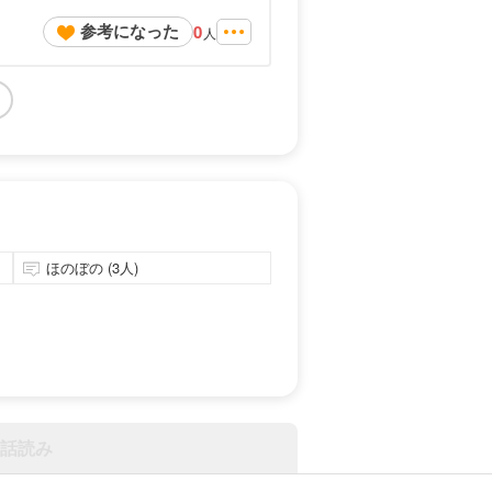
参考になった
0
人
ほのぼの (3人)
話読み