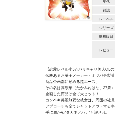
年代
雑誌
レーベル
シリーズ
紙初版日
レビュー
【恋愛レベル小5☆バリキャリ美人OL
伝統あるお菓子メーカー・ミツバチ製菓
商品企画部に勤める超エース、
その名は高嶺華（たかみねはな、27歳
企画した商品は全て大ヒット！
カンペキ美麗無双な彼女は、周囲の社員
アプローチも全てシャットアウトする事
手に届かぬ“タカネノハナ”と評され、