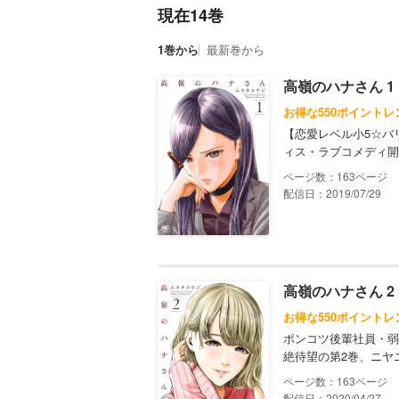
現在14巻
1巻から
最新巻から
高嶺のハナさん 1
お得な550ポイントレ
【恋愛レベル小5☆バ
ィス・ラブコメディ開
163
配信日：2019/07/29
高嶺のハナさん 2
お得な550ポイントレ
ポンコツ後輩社員・弱
絶待望の第2巻、ニヤ
163
配信日：2020/04/27