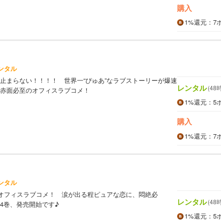
購入
1%
還元
：7
ンタル
止まらない！！！！ 世界一“ぴゅあ”なラブストーリーが爆速
レンタル
(48
赤面必至のオフィスラブコメ！
1%
還元
：5
購入
1%
還元
：7
ンタル
のオフィスラブコメ！ 涙が出る程ピュアな恋に、悶絶必
レンタル
(48
4巻、発売開始です♪
1%
還元
：5