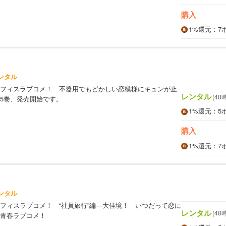
購入
1%
還元
：7
ンタル
フィスラブコメ！ 不器用でもどかしい恋模様にキュンが止
レンタル
(48
5巻、発売開始です。
1%
還元
：5
購入
1%
還元
：7
ンタル
フィスラブコメ！ “社員旅行”編―大佳境！ いつだって恋に
レンタル
(48
青春ラブコメ！