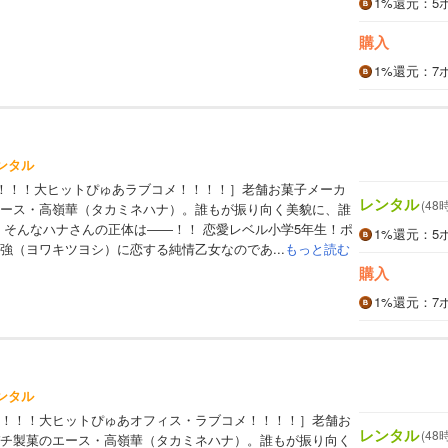
1%
還元
：5
購入
1%
還元
：7
ンタル
！！！！大ヒットぴゅあラブコメ！！！！］老舗お菓子メーカ
レンタル
(48
ース・高嶺華（タカミネハナ）。誰もが振り向く美貌に、誰
 そんなハナさんの正体は――！！ 恋愛レベル小学5年生！ポ
1%
還元
：5
強（ヨワキツヨシ）に恋する純情乙女なのであ...
もっと読む
購入
1%
還元
：7
ンタル
！！！大ヒットぴゅあオフィス・ラブコメ！！！！］老舗お
レンタル
(48
チ製菓のエース・高嶺華（タカミネハナ）。誰もが振り向く