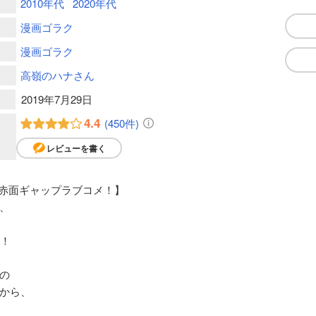
2010年代
2020年代
漫画ゴラク
漫画ゴラク
高嶺のハナさん
2019年7月29日
4.4
(450件)
レビューを書く
の赤面ギャップラブコメ！】
、
）！
の
から、