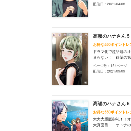
配信日：2021/04/08
高嶺のハナさん 5
お得な550ポイントレ
ドラマ化で超話題のオ
まらない！ 待望の第
154
配信日：2021/09/09
高嶺のハナさん 6
お得な550ポイントレ
大大大重版御礼！！オ
大真面目！ オトナの