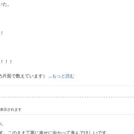
いた。
！
！！！
面で数えています） ...
もっと読む
が表示されます
ん
す。このまま丁寧に幸せに向かって進んでほしいです。