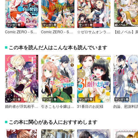
マンガ｜巻
マンガ｜巻
マンガ｜巻
絵ノベル
Comic ZERO－SUM （コミック ゼロサム） 2022年8月号
Comic ZERO－SUM （コミック ゼロサム） 2022年6月号
☆ゼロサムオンライン10周年記念人気10タイトル試し読み冊子☆「乙女ゲームの破滅フラグしかない悪役令嬢に転生してしまった…」他9本
この本を読んだ人はこんな本も読んでいます
マンガ｜巻
マンガ｜巻
マンガ｜巻
マンガ｜巻
婚約者が浮気相手と駆け落ちしました。王子殿下に溺愛されて幸せなので、今さら戻りたいと言われても困ります。
引きこもり令嬢は話のわかる聖獣番【電子限定描き下ろし付き】
31番目のお妃様
この本に関心がある人におすすめします