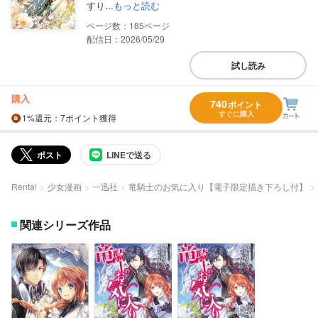
すり...
もっと読む
185
配信日：2026/05/29
試し読み
購入
740
ポイント
すぐに購入
1%
還元
：7ポイント獲得
ポスト
LINEで送る
Renta!
少女漫画
一迅社
竜騎士のお気に入り【電子限定描き下ろし付】
関連シリーズ作品