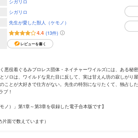
シガリロ
シガリロ
先生が愛した獣人（ケモノ）
4.4
(13件)
レビューを書く
く悪役着ぐるみプロレス団体・ネイチャーワイルズには、ある秘
とソロは、ワイルドな見た目に反して、実は甘えん坊の寂しがり
のことが大好きで仕方がない。先生の特別になりたくて、独占し
ラブ！
モノ）」第1章～第3章を収録した電子合本版です】
め片面で数えています）