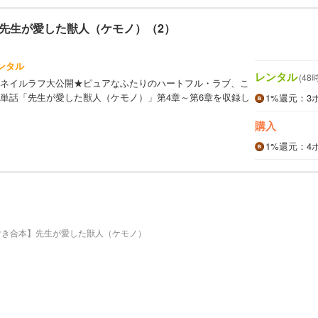
先生が愛した獣人（ケモノ）（2）
ンタル
レンタル
(48
ネイルラフ大公開★ピュアなふたりのハートフル・ラブ、こ
単話「先生が愛した獣人（ケモノ）」第4章～第6章を収録し
1%
還元
：3
購入
1%
還元
：4
付き合本】先生が愛した獣人（ケモノ）