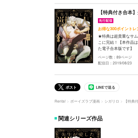
【特典付き合本】
お得な300ポイントレ
★特典は超貴重なサム
こに完結！【本作品は
た電子合本版です】
89
配信日：2019/08/23
ポスト
LINEで送る
Renta!
ボーイズラブ漫画
シガリロ
【特典
関連シリーズ作品