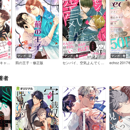
マンガ｜話
マンガ｜巻
マンガ｜巻
バックステージ・スキャンダル 【電子限定かきおろし漫画付】
荊の王子・修正版
センパイ、空気よんでください【電子限定かきおろし漫画付】
echoz 201
著者