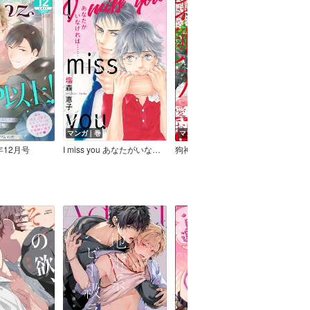
マンガ｜巻
マンガ｜巻
マン
7年12月号
I miss you あなたがいなければ…… 完全版【イラスト特典付】
狗神様にお輿入れ【電子限定かきおろし漫画付】
星に