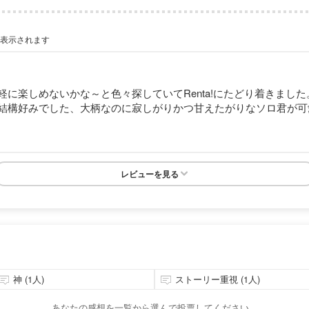
が表示されます
に楽しめないかな～と色々探していてRenta!にたどり着きまし
結構好みでした、大柄なのに寂しがりかつ甘えたがりなソロ君が可
レビューを見る
神 (1人)
ストーリー重視 (1人)
あなたの感想を一覧から選んで投票してください。