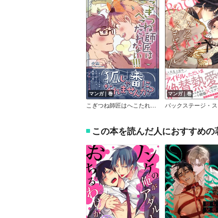
マンガ｜巻
マンガ｜巻
こぎつね師匠はへこたれない！！！ 【電子限定かきおろし漫画付】
この本を読んだ人におすすめの