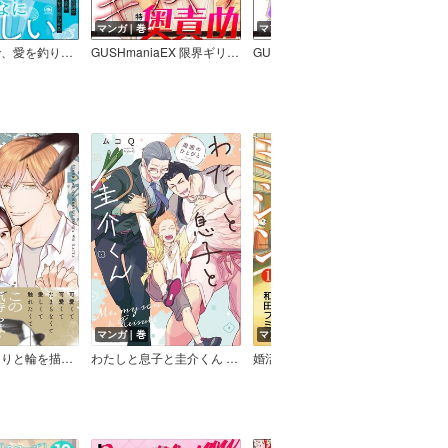
マンガ｜巻
マンガ｜巻
マン
漁師はエビで、愛を釣りたい【電子限定4Pかきおろし漫画付】
GUSHmaniaEX 限界ギリギリ奥責め
GUSHmaniaEX メスイキ雄乳首
マンガ｜巻
マンガ｜巻
マン
つばめがくるりと輪を描いた
わたしと息子と圭介くん 周囲のひとびと
婚活とミシン もう一度恋がしたいけどめんどくさい気もする
特級