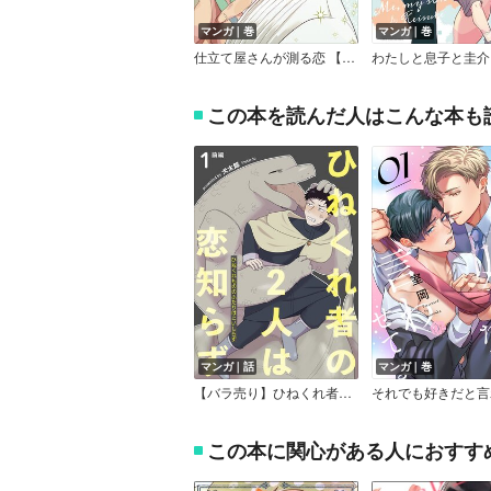
マンガ｜巻
マンガ｜巻
仕立て屋さんが測る恋 【電子限定おまけ付き】
この本を読んだ人はこんな本も
マンガ｜話
マンガ｜巻
【バラ売り】ひねくれ者の2人は恋知らず【雑誌掲載版】
この本に関心がある人におすす