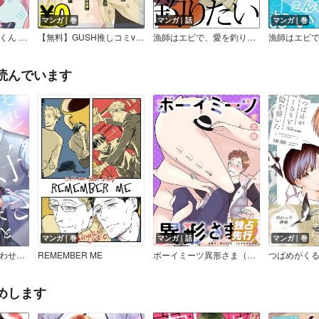
マンガ｜巻
マンガ｜話
マンガ｜巻
わたしと息子と圭介くん 周囲のひとびと
【無料】GUSH推しコミv 2023年夏号
漁師はエビで、愛を釣りたい（分冊版）
読んでいます
マンガ｜巻
マンガ｜話
マンガ｜巻
それでも好きだと言わせてよ
REMEMBER ME
ボーイミーツ異形さま（話売り）
めします