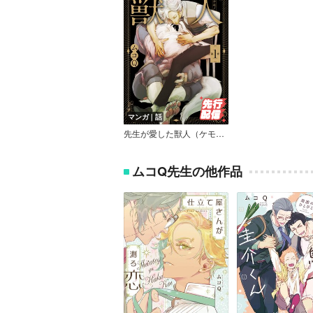
マンガ｜話
先生が愛した獣人（ケモノ）
ムコQ先生の他作品