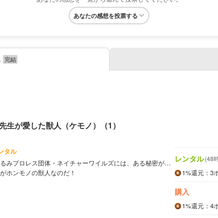
あなたの感想を投票する
み
先生が愛した獣人（ケモノ）（1）
ンタル
レンタル
(48
るみプロレス団体・ネイチャーワイルズには、ある秘密が…
がホンモノの獣人なのだ！
1%
還元
：3
購入
1%
還元
：4