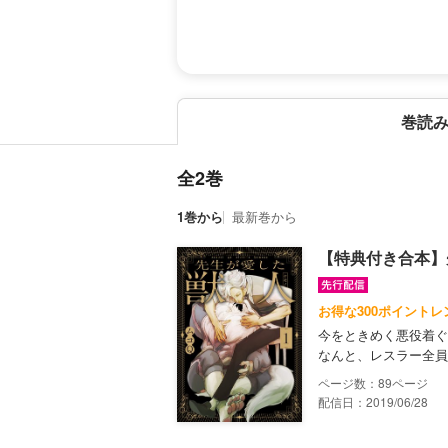
巻読
全2巻
1巻から
最新巻から
【特典付き合本】
お得な300ポイントレ
今をときめく悪役着ぐ
なんと、レスラー全員
89
配信日：2019/06/28