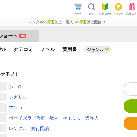
レンタル
55万冊
以上、購入
147万冊
以上配信中！
ショート
NEW
タテコミ
ノベル
実用書
ジャンル
（ケモノ）
ムコQ
シガリロ
マンガ
ボーイズラブ漫画
獣人・ケモミミ
業界人
レンタル
先行配信