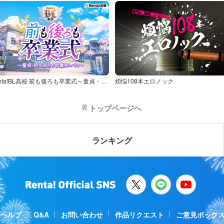
Renta!BL高校 前も後ろも卒業式～童貞・処女からの卒業アルバム～
煩悩108本エロノック
トップページへ
ランキング
ヘルプ
Q&A
お問い合わせ
作品リクエスト
ご意見ボック