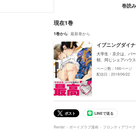
巻読
現在1巻
1巻から
最新巻から
イブニングダイナ
大学生・京介は、バー
朝、同じシェアハウス
166
配信日：2019/06/22
ポスト
LINEで送る
Renta!
ボーイズラブ漫画
フロンティアワーク