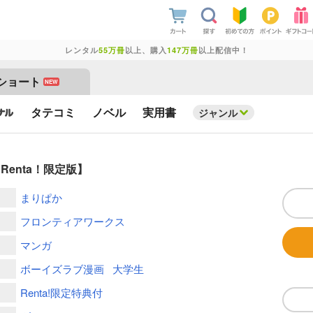
レンタル
55万冊
以上、購入
147万冊
以上配信中！
ショート
NEW
タテコミ
ノベル
実用書
ジャンル
enta！限定版】
まりぱか
フロンティアワークス
マンガ
ボーイズラブ漫画
大学生
Renta!限定特典付