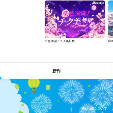
桜色満開！チク美特集
新刊
Renta!について