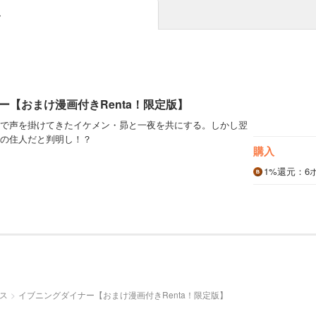
み
ー【おまけ漫画付きRenta！限定版】
で声を掛けてきたイケメン・昴と一夜を共にする。しかし翌
の住人だと判明し！？
購入
1%
還元
：6
ス
イブニングダイナー【おまけ漫画付きRenta！限定版】