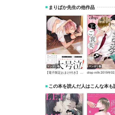
まりぱか先生の他作品
マンガ｜巻
マンガ｜巻
【電子限定おまけ付き】 みのりの森
drap milk 2019年
この本を読んだ人はこんな本も