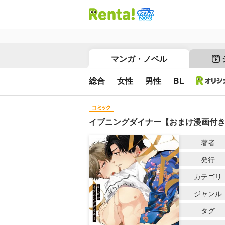
マンガ・ノベル
総合
女性
男性
BL
イブニングダイナー【おまけ漫画付きR
著者
発行
カテゴリ
ジャンル
タグ