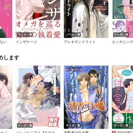
マンガ｜巻
ノベル｜巻
マンガ｜巻
ない
インザケージ
アレキサンドライト
めします
マンガ｜巻
マンガ｜巻
マンガ｜巻
全年齢版】
ハレノヒニアメ【おまけ付きRenta！限定版】
支配者の白き檻
300日後