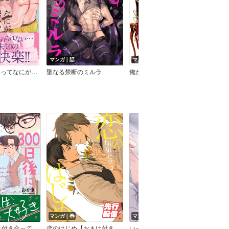
マンガ｜話
マンガ｜巻
マン
エッチにハマってなにが悪いっ【単行本版（Renta！限定描き下ろし付き）】
聖なる禁断のミルラ
俺が好きなら跪け 【Renta！限定おまけマンガ付】
かわ
マンガ｜巻
マンガ｜巻
マン
に付き合って
恋のはじめ【おまけ付き電子限定版】
いっそ声がなかったら【電子限定かきおろし付】
メイ