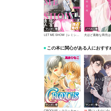
マンガ｜巻
ノベル｜巻
LET ME SHOW［レミショー］【単行本版（Renta！限定描き下ろし付き）】
犬ほど素敵な商売は
この本に関心がある人におすす
マンガ｜巻
マンガ｜巻
CROQUIS ～クロッキー～
隣にいるのに会いたくなる人【