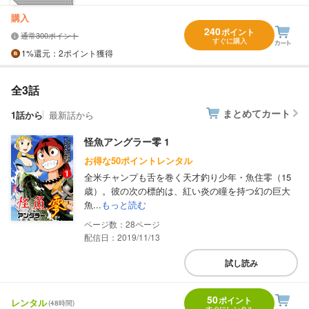
購入
240
ポイント
通常300ポイント
すぐに購入
1%
還元
：2ポイント獲得
全3話
まとめてカート
1話から
最新話から
怪魚アングラー零 1
お得な50ポイントレンタル
全米チャンプも舌を巻く天才釣り少年・魚住零（15
歳）。彼の次の標的は、紅い炎の瞳を持つ幻の巨大
魚...
もっと読む
28
配信日：2019/11/13
試し読み
50
ポイント
レンタル
(48時間)