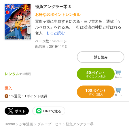
怪魚アングラー零 3
お得な50ポイントレンタル
冥府ヶ淵に生息する幻の魚・三ツ首岩魚、通称「ケ
ルベロス」を釣る為、一行は渓流の神様と呼ばれる
老人...
もっと読む
28
配信日：2019/11/13
試し読み
50
ポイント
レンタル
(48時間)
すぐにレンタル
購入
100
ポイント
すぐに購入
1%
還元
：1ポイント獲得
ポスト
LINEで送る
Renta!
少年漫画
グループ・ゼロ
怪魚アングラー零