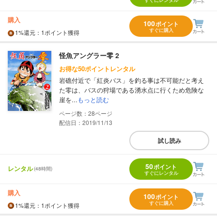
すぐにレンタル
購入
100
ポイント
すぐに購入
1%
還元
：1ポイント獲得
怪魚アングラー零 2
お得な50ポイントレンタル
岩礁付近で「紅炎バス」を釣る事は不可能だと考え
た零は、バスの狩場である湧水点に行くため危険な
崖を...
もっと読む
28
配信日：2019/11/13
試し読み
50
ポイント
レンタル
(48時間)
すぐにレンタル
購入
100
ポイント
すぐに購入
1%
還元
：1ポイント獲得