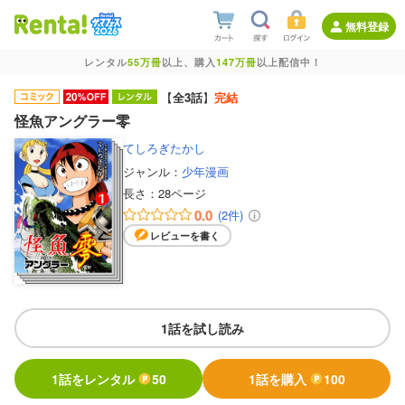
無料登録
レンタル
55万冊
以上、購入
147万冊
以上配信中！
【
全3話
】
完結
怪魚アングラー零
てしろぎたかし
ジャンル：
少年漫画
長さ：
28ページ
0.0
(2件)
レビューを書く
1話を試し読み
1話をレンタル
50
1話を購入
100