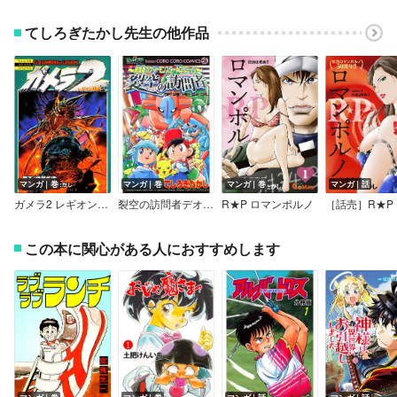
てしろぎたかし先生の他作品
マンガ｜巻
マンガ｜巻
マンガ｜巻
マンガ｜話
ガメラ2 レギオン襲来
裂空の訪問者デオキシス
R★P ロマンポルノ
この本に関心がある人におすすめします