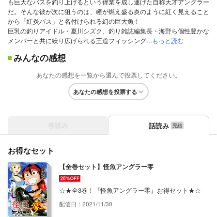
も巨大なバスを釣り上げるという偉業を成し遂げた自称天才アングラー
だ。そんな彼が次に狙うのは、瞳が燃え盛る炎のように紅く見えること
から「紅炎バス」と名付けられる幻の巨大魚！
巨乳の釣りアイドル・夏川シズク、釣り雑誌編集長・海野ら個性豊かな
メンバーと共に繰り広げられる王道フィッシング...
もっと読む
みんなの感想
あなたの感想を一覧から選んで投票してください。
あなたの感想を投票する
巻読み
話読み
お得なセット
【全巻セット】怪魚アングラー零
☆★全3巻！『怪魚アングラー零』お得セット★☆
配信日：2021/11/30