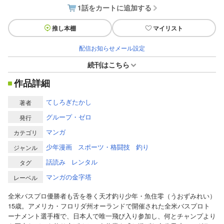
1話をカートに追加する
推し本棚
マイリスト
配信お知らせメール設定
続刊はこちら
作品詳細
てしろぎたかし
著者
グループ・ゼロ
発行
マンガ
カテゴリ
少年漫画
スポーツ・格闘技
釣り
ジャンル
話読み
レンタル
タグ
マンガの金字塔
レーベル
全米バスプロ優勝者も舌を巻く天才釣り少年・魚住零（うおずみれい）
15歳。アメリカ・フロリダ州オーランドで開催された全米バスプロト
ーナメント選手権で、日本人で唯一飛び入り参加し、何とチャンプより