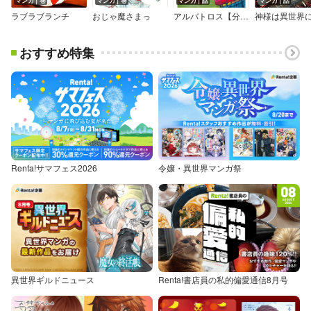
マンガ｜巻
マンガ｜巻
マンガ｜話
マンガ｜話
ラブラブランチ
おじゃ魔さまっ
アルバトロス【分冊版】
おすすめ特集
Renta!サマフェス2026
令嬢・異世界マンガ祭
異世界ギルドニュース
Renta!書店員の私的偏愛通信8月号