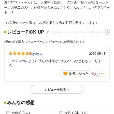
倉狩灯花（トーカ）は、太陽神に転生！ 文字通り“陽キャ”になったト
ーカの第二の人生。神様だからあんなことやこんなことも、何でもでき
る！？
（※各巻のページ数は、表紙と奥付を含め片面で数えています）
レビューPICK UP
※Renta!で購入したユーザーのレビューのみが表示されます
5
syo
2020-05-13
さん
このマンガのように優しい神様がいたらいいなとおもってしま
う。
2
参考になった
人
レビューを見る
みんなの感想
独創的 (2人)
女性もOK (1人)