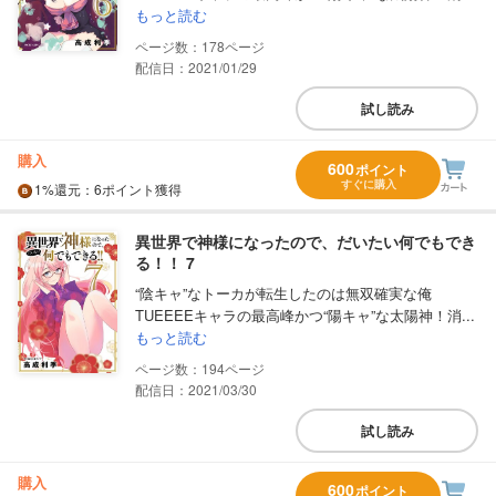
もっと読む
178
配信日：2021/01/29
試し読み
購入
600
ポイント
すぐに購入
1%
還元
：6ポイント獲得
異世界で神様になったので、だいたい何でもでき
る！！ 7
“陰キャ”なトーカが転生したのは無双確実な俺
TUEEEEキャラの最高峰かつ“陽キャ”な太陽神！消...
もっと読む
194
配信日：2021/03/30
試し読み
購入
600
ポイント