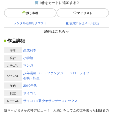
1巻をカートに追加する
推し本棚
マイリスト
レンタル追加リクエスト
配信お知らせメール設定
続刊はこちら
作品詳細
高成利季
著者
小学館
発行
マンガ
カテゴリ
少年漫画
SF・ファンタジー
スローライフ
ジャンル
召喚・転生
2010年代
年代
サイコミ
雑誌
サイコミ×裏少年サンデーコミックス
レーベル
陰キャがまさかの神デビュー！ 人助けをしてこの世を去った日陰者の