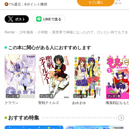
すぐに購入
1%
還元
：6ポイント獲得
ポスト
LINEで送る
Renta!
少年漫画
小学館
異世界で神様になったので、だいたい何でもでき
この本に関心がある人におすすめします
マンガ｜巻
マンガ｜巻
マンガ｜巻
マンガ｜巻
クラウン
聖戦テイルズ
あゆまゆ
殲鬼戦記もも
おすすめ特集