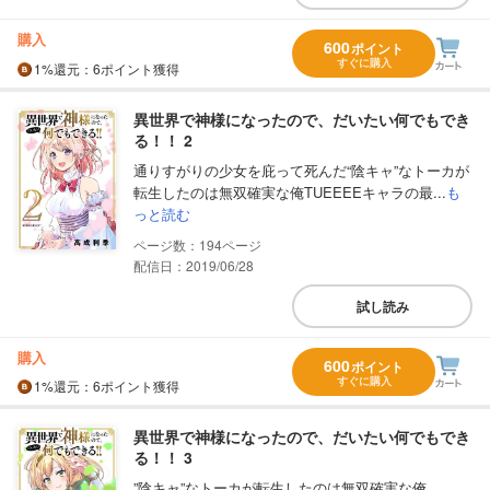
購入
600
ポイント
すぐに購入
1%
還元
：6ポイント獲得
異世界で神様になったので、だいたい何でもでき
る！！ 2
通りすがりの少女を庇って死んだ“陰キャ”なトーカが
転生したのは無双確実な俺TUEEEEキャラの最...
も
っと読む
194
配信日：2019/06/28
試し読み
購入
600
ポイント
すぐに購入
1%
還元
：6ポイント獲得
異世界で神様になったので、だいたい何でもでき
る！！ 3
”陰キャ”なトーカが転生したのは無双確実な俺