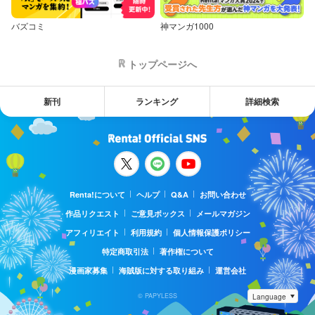
バズコミ
神マンガ1000
トップページへ
新刊
ランキング
詳細検索
Renta!について
ヘルプ
Q&A
お問い合わせ
作品リクエスト
ご意見ボックス
メールマガジン
アフィリエイト
利用規約
個人情報保護ポリシー
特定商取引法
著作権について
漫画家募集
海賊版に対する取り組み
運営会社
© PAPYLESS