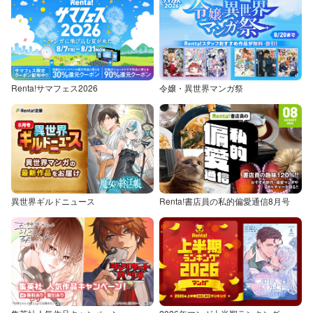
Renta!サマフェス2026
令嬢・異世界マンガ祭
異世界ギルドニュース
Renta!書店員の私的偏愛通信8月号