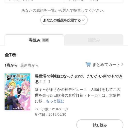
あなたの感想を一覧から選んで投票してください。
あなたの感想を投票する
話読み
巻読み
全7巻
まとめてカート
1巻から
最新巻から
異世界で神様になったので、だいたい何でもでき
る！！ 1
陰キャがまさかの神デビュー！ 人助けをしてこの
世を去った日陰者の倉狩灯花（トーカ）は、太陽神
に転...
もっと読む
210
配信日：2019/05/30
試し読み