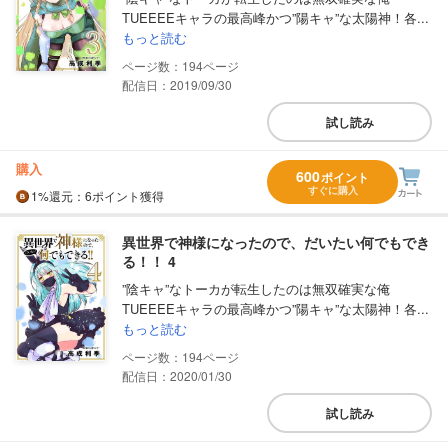
TUEEEEキャラの最高峰かつ”陽キャ”な太陽神！各...
もっと読む
194
配信日：2019/09/30
試し読み
購入
600
ポイント
すぐに購入
1%
還元
：6ポイント獲得
異世界で神様になったので、だいたい何でもでき
る！！ 4
”陰キャ”なトーカが転生したのは無双確実な俺
TUEEEEキャラの最高峰かつ”陽キャ”な太陽神！各...
もっと読む
194
配信日：2020/01/30
試し読み