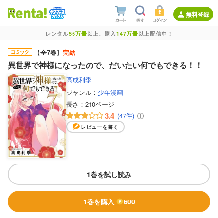
無料登録
レンタル
55万冊
以上、購入
147万冊
以上配信中！
【
全7巻
】
完結
異世界で神様になったので、だいたい何でもできる！！
高成利季
ジャンル：
少年漫画
長さ：
210ページ
3.4
(47件)
レビューを書く
1巻を試し読み
1巻を購入
600