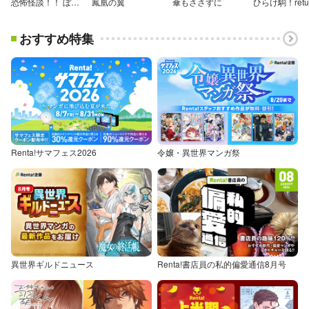
恐怖怪談！！ ぼくらの先生
鳳凰の翼
傘もささずに
ひらけ駒！retu
おすすめ特集
Renta!サマフェス2026
令嬢・異世界マンガ祭
異世界ギルドニュース
Renta!書店員の私的偏愛通信8月号