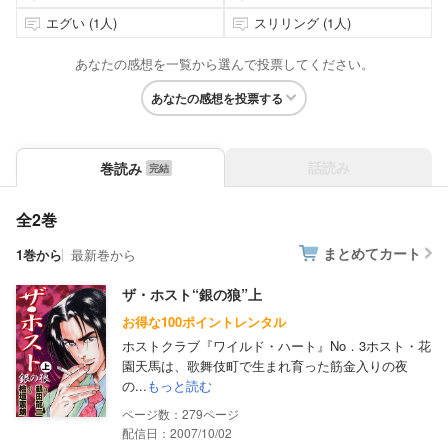
エグい (1人)
スリリング (1人)
あなたの感想を一覧から選んで投票してください。
あなたの感想を投票する
話読み
巻読み
全2巻
まとめてカート
1巻から
最新巻から
ザ・ホスト“銀の狼”上
お得な100ポイントレンタル
ホストクラブ『ワイルド・ハート』No．3ホスト・花
園天馬は、歌舞伎町で生まれ育った筋金入りの夜
の...
もっと読む
279
配信日：2007/10/02