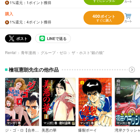
すぐにレンタル
1%
還元
：1ポイント獲得
購入
400
ポイント
すぐに購入
1%
還元
：4ポイント獲得
ポスト
LINEで送る
Renta!
青年漫画
グループ・ゼロ
ザ・ホスト“銀の狼”
檜垣憲朗先生の他作品
マンガ｜巻
マンガ｜巻
マンガ｜巻
マンガ｜巻
ジ・ゴ・ロ【合本版】
美悪の華
爆裂ボーイ
湾岸クラッシ