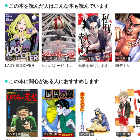
この本を読んだ人はこんな本も読んでいます
マンガ｜話
マンガ｜話
マンガ｜話
マンガ｜巻
LADY SCOOPER
シカバネーゼ 【連載版】
私刑を執行します～妻をひき殺された夫がついた嘘～
69デナシ
この本に関心がある人におすすめします
マンガ｜巻
マンガ｜巻
マンガ｜巻
マンガ｜巻