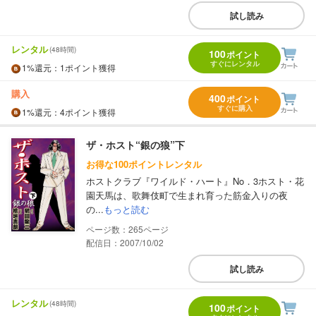
試し読み
レンタル
(48時間)
100
ポイント
すぐにレンタル
1%
還元
：1ポイント獲得
購入
400
ポイント
すぐに購入
1%
還元
：4ポイント獲得
ザ・ホスト“銀の狼”下
お得な100ポイントレンタル
ホストクラブ『ワイルド・ハート』No．3ホスト・花
園天馬は、歌舞伎町で生まれ育った筋金入りの夜
の...
もっと読む
265
配信日：2007/10/02
試し読み
レンタル
(48時間)
100
ポイント