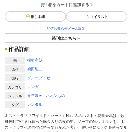
1巻をカートに追加する
推し本棚
マイリスト
配信お知らせメール設定
続刊はこちら
作品詳細
檜垣憲朗
画
鶴田龍二
原作
グループ・ゼロ
発行
マンガ
カテゴリ
青年漫画
ネオンもの
ジャンル
レンタル
タグ
ホストクラブ『ワイルド・ハート』No．３のホスト・花園天馬は、歌
舞伎町で生まれ育った筋金入りの夜の男。ソープのNo．１ルナを、ホ
ストクラブへの同伴に持って行かれた客が、腹いせに女と金を使ってル