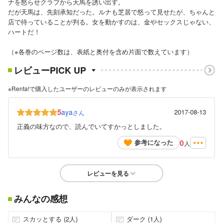
ナを怒らせクラブから天馬を誘い出す。
だが天馬は、先刻承知だった。ルナも芝居で怒って見せたが、ちゃんと
店で待っていることが判る。女を動かすのは、金やセックスじゃない、
ハートだ！
（※各巻のページ数は、表紙と奥付を含め片面で数えています）
レビューPICK UP
※Renta!で購入したユーザーのレビューのみが表示されます
5
aya
2017-08-13
さん
正義の味方なので、読んでいてすかっとしました。
0
参考になった
人
レビューを見る
みんなの感想
スカッとする (2人)
ダーク (1人)