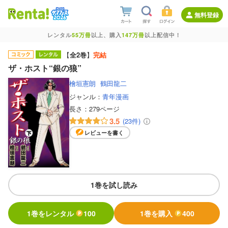
無料登録
レンタル
55万冊
以上、購入
147万冊
以上配信中！
【
全2巻
】
完結
ザ・ホスト“銀の狼”
檜垣憲朗
鶴田龍二
ジャンル：
青年漫画
長さ：
279ページ
3.5
(23件)
レビューを書く
1巻を試し読み
1巻をレンタル
100
1巻を購入
400