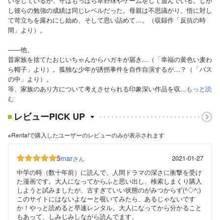
いをしているが、守はもっぱら草野球やゲームをして遊んでいる。しか
し彼らの勉強の成績は同じレベルだった。母親は不思議がり、悟に対し
て苛立ちを露わにし始め、そして思い詰めて…。（収録作「反抗の時
間」より）。
――他、
昔家族を捨てたおじいちゃんからハガキが届き…（「幸福の黄色い麦わ
ら帽子」より）。孤独な少年が誘拐事件を自作自演するが…？（「バス
の中」より）。
等、家族のあり方について考えさせられる印象深い作品を収...
もっと読
む
レビューPICK UP
※Renta!で購入したユーザーのレビューのみが表示されます
5
mar
2021-01-27
さん
中学の時（数十年前）に読んで、人間ドラマの深さに衝撃を受け
た漫画です。大人になってからふと思い出し、検索しまくり購入
しようと試みましたが、古すぎていい状態のがみつからず(^◇^;)
このサイトにはないよなーと覗いてみたら、あるじゃないです
か！やっと読めると早速レンタル。大人になってから分かること
もあって、しみじみしながら読んでます。