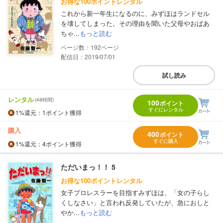
お得な100ポイントレンタル
これから新一年生になるのに、みずほはランドセル
を壊してしまった。その理由を聞いた父母やおばあ
ちゃ...
もっと読む
192
配信日：2019/07/01
試し読み
レンタル
(48時間)
100
ポイント
すぐにレンタル
1%
還元
：1ポイント獲得
購入
400
ポイント
すぐに購入
1%
還元
：4ポイント獲得
ただいまっ！！ 5
お得な100ポイントレンタル
女子プロレスラーを目指すみずほは、「女の子らし
くしなさい」と言われ反発していたが、急におしと
やか...
もっと読む