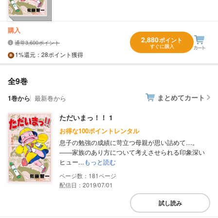
購入
2,880
ポイント
通常3,600ポイント
すぐに購入
1%
還元
：28ポイント獲得
全9巻
まとめてカート
1巻から
最新巻から
ただいまっ！！ 1
お得な100ポイントレンタル
息子の勉強の成績に苛立つ母親が思い詰めて…。
――家族のあり方について考えさせられる印象深い
ヒュー...
もっと読む
181
配信日：2019/07/01
試し読み