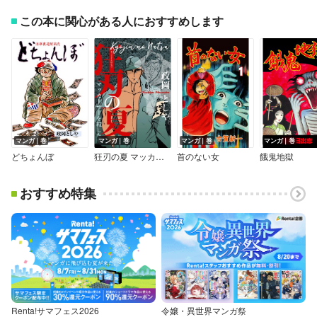
この本に関心がある人におすすめします
マンガ｜巻
マンガ｜巻
マンガ｜巻
マンガ｜巻
どちょんぼ
狂刃の夏 マッカーサーを殺した男
首のない女
餓鬼地獄
おすすめ特集
Renta!サマフェス2026
令嬢・異世界マンガ祭