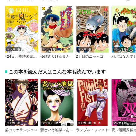
マンガ｜巻
マンガ｜巻
マンガ｜巻
マンガ｜巻
424日、奇跡の鬼レシピ 僕のコーチはがんの妻
ゆびきりげんまん
2丁目のニャ～ゴ
この本を読んだ人はこんな本も読んでいます
マンガ｜巻
タテコミ｜話
マンガ｜巻
マンガ｜話
柔のミケランジェロ
妻という地獄～あの偉人たちのスキャンダル～
ランブル・フィスト
双～暗闇探偵