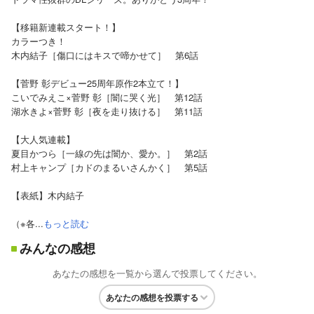
【移籍新連載スタート！】
カラーつき！
木内結子［傷口にはキスで啼かせて］ 第6話
【菅野 彰デビュー25周年原作2本立て！】
こいでみえこ×菅野 彰［闇に哭く光］ 第12話
湖水きよ×菅野 彰［夜を走り抜ける］ 第11話
【大人気連載】
夏目かつら［一線の先は闇か、愛か。］ 第2話
村上キャンプ［カドのまるいさんかく］ 第5話
【表紙】木内結子
（※各...
もっと読む
みんなの感想
あなたの感想を一覧から選んで投票してください。
あなたの感想を投票する