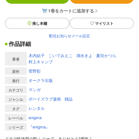
1巻をカートに追加する
推し本棚
マイリスト
配信お知らせメール設定
作品詳細
木内結子
こいでみえこ
湖水きよ
夏目かつら
著者
村上キャンプ
菅野彰
原作
オークラ出版
発行
マンガ
カテゴリ
ボーイズラブ漫画
雑誌
ジャンル
レンタル
タグ
enigma
レーベル
『enigma』
シリーズ
ドラマ性抜群のBLシリーズ。ありがとう3周年！