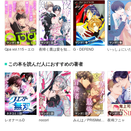
マンガ｜巻
マンガ｜話
マンガ｜巻
マンガ｜巻
Qpa vol.115～エロ
夜啼く鷹は愛を知らない（分冊版）
G・DEFEND
この本を読んだ人におすすめの著者
タテコミ｜話
マンガ｜話
マンガ｜話
マンガ｜巻
レオナールD
nocori
みんは／PRISMstudio
夜鳴フニャ