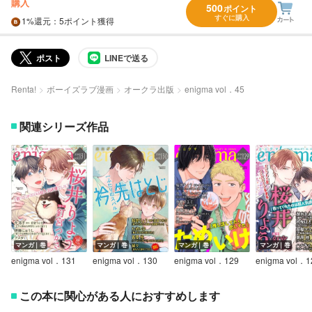
購入
500
ポイント
すぐに購入
1%
還元
：5ポイント獲得
ポスト
LINEで送る
Renta!
ボーイズラブ漫画
オークラ出版
enigma vol．45
関連シリーズ作品
マンガ｜巻
マンガ｜巻
マンガ｜巻
マンガ｜巻
enigma vol．131
enigma vol．130
enigma vol．129
enigma vol．1
この本に関心がある人におすすめします