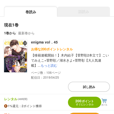
話読み
巻読み
現在1巻
1巻から
最新巻から
enigma vol．45
お得な200ポイントレンタル
【移籍連載開始！】木内結子【菅野彰2本立て】こい
でみえこ×菅野彰／湖水きよ×菅野彰【大人気連
載】...
もっと読む
106
配信日：2019/04/25
試し読み
レンタル
(48時間)
200
ポイント
すぐにレンタル
1%
還元
：2ポイント獲得