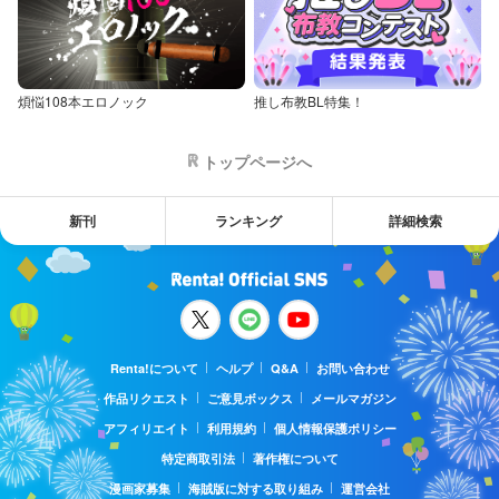
煩悩108本エロノック
推し布教BL特集！
トップページへ
新刊
ランキング
詳細検索
Renta!について
ヘルプ
Q&A
お問い合わせ
作品リクエスト
ご意見ボックス
メールマガジン
アフィリエイト
利用規約
個人情報保護ポリシー
特定商取引法
著作権について
漫画家募集
海賊版に対する取り組み
運営会社