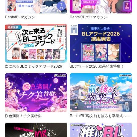
Renta!BLマガジン
Renta!BLエロマガジン
次に来るBLコミックアワード2026
BLアワード2026 結果発表特集！
桜色満開！チク美特集
Renta!BL高校 前も後ろも卒業式～童貞・処女からの卒業アルバム～