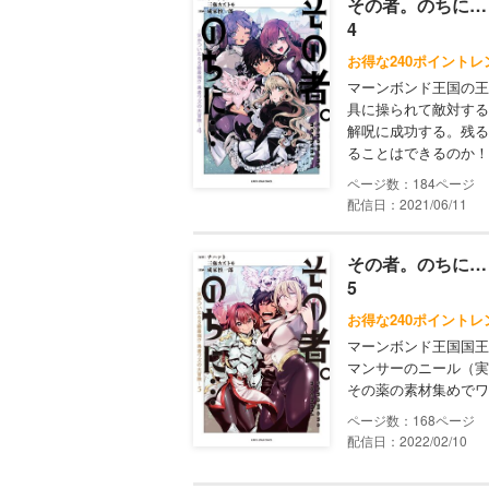
その者。のちに…
4
お得な240ポイントレ
マーンボンド王国の王
具に操られて敵対する
解呪に成功する。残る
ることはできるのか！
184
配信日：2021/06/11
その者。のちに…
5
お得な240ポイントレ
マーンボンド王国国王
マンサーのニール（実
その薬の素材集めでワ
168
配信日：2022/02/10