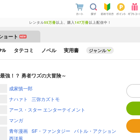
レンタル
55万冊
以上、購入
147万冊
以上配信中！
ショート
NEW
タテコミ
ノベル
実用書
ジャンル
級最強！？ 勇者ワズの大冒険～
成家慎一郎
ナハァト
三弥カズトモ
アース・スター エンターテイメント
マンガ
青年漫画
SF・ファンタジー
バトル・アクション
西洋風