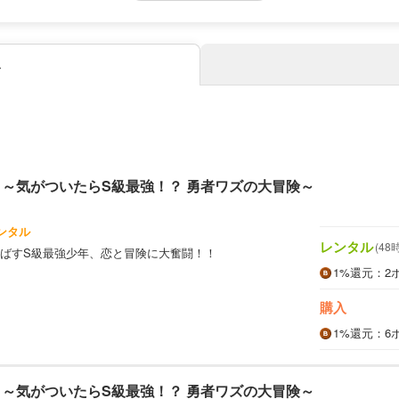
み
 ～気がついたらS級最強！？ 勇者ワズの大冒険～
ンタル
レンタル
(48
ばすS級最強少年、恋と冒険に大奮闘！！
1%
還元
：2
購入
1%
還元
：6
 ～気がついたらS級最強！？ 勇者ワズの大冒険～