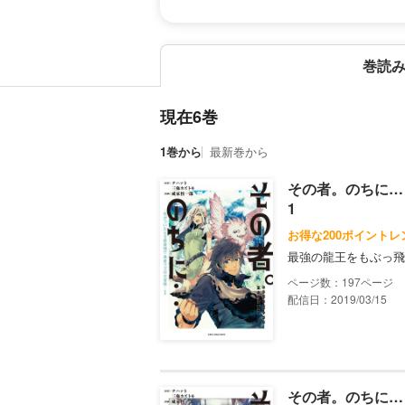
巻読
現在6巻
1巻から
最新巻から
その者。のちに…
1
お得な200ポイントレ
最強の龍王をもぶっ飛
197
配信日：2019/03/15
その者。のちに…