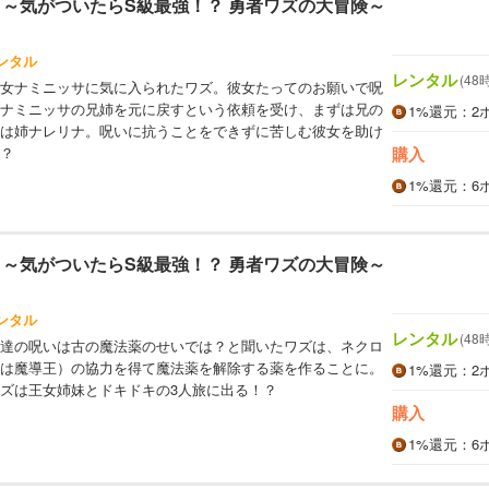
 ～気がついたらS級最強！？ 勇者ワズの大冒険～
ンタル
レンタル
(48
女ナミニッサに気に入られたワズ。彼女たってのお願いで呪
ナミニッサの兄姉を元に戻すという依頼を受け、まずは兄の
1%
還元
：2
は姉ナレリナ。呪いに抗うことをできずに苦しむ彼女を助け
？
購入
1%
還元
：6
 ～気がついたらS級最強！？ 勇者ワズの大冒険～
ンタル
レンタル
(48
達の呪いは古の魔法薬のせいでは？と聞いたワズは、ネクロ
は魔導王）の協力を得て魔法薬を解除する薬を作ることに。
1%
還元
：2
ズは王女姉妹とドキドキの3人旅に出る！？
購入
1%
還元
：6