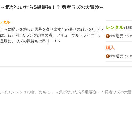
 ～気がついたらS級最強！？ 勇者ワズの大冒険～
ンタル
レンタル
(48
たちに呪いを施した黒幕を炙り出すため偽りの戦いを行うワ
は、彼と同じSランクの冒険者、フリューゲル・レイザー。
1%
還元
：2
登場に、ワズの気持ちは昂り…！？
購入
1%
還元
：6
ーテイメント
その者。のちに… ～気がついたらS級最強！？ 勇者ワズの大