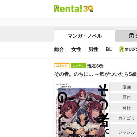
マンガ・ノベル
総合
女性
男性
BL
現在6巻
その者。のちに… ～気がついたらS
漫画
原作
発行
カテゴリ
ジャンル