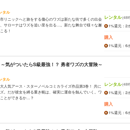
ンタル
レンタル
(48
市リニックへと旅をする傷心のワズは新たな街で多くの出会
、サローナはワズを追い里を出る…。新たな舞台で様々な邂
1%
還元
：2
こる！
購入
1%
還元
：6
 ～気がついたらS級最強！？ 勇者ワズの大冒険～
ンタル
レンタル
(48
大人気アース・スターノベルコミカライズ作品第3巻！ 共に
ズ。だが彼女を縛る重き軛は、確実に運命を蝕んでいく。ワ
1%
還元
：2
ことができるか…？
購入
1%
還元
：6