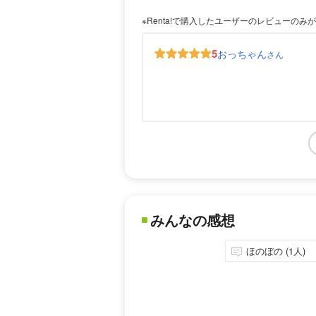
※Renta!で購入したユーザーのレビューのみ
5
おっちゃん
さん
みんなの感想
ほのぼの (1人)