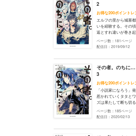
2
お得な200ポイントレ
エルフの里から城塞都
いを経験する。その頃
逅とすれ違いが巻き起
181
配信日：2019/09/12
その者。のちに…
3
お得な200ポイントレ
「小説家になろう」発
惹かれていくタタとワ
ズは果たして断ち切る
185
配信日：2020/02/13