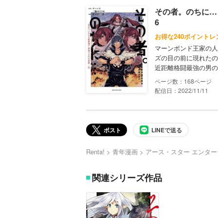
その者。のちに…
6
お得な240ポイントレ
マーンボンド王家の人
ズの目の前に現れたの
近距離格闘最強の男の
168
配信日：2022/11/11
ポスト
LINEで送る
Renta!
青年漫画
アース・スター エンタ
関連シリーズ作品