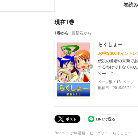
巻読
現在1巻
1巻から
最新巻から
らくしょー
お得な300ポイントレ
伝説の勇者の末裔であ
するわけでもなくのん
て―！？
181
配信日：2019/05/21
ポスト
LINEで送る
Renta!
少年漫画
ビーグリー
らくしょー