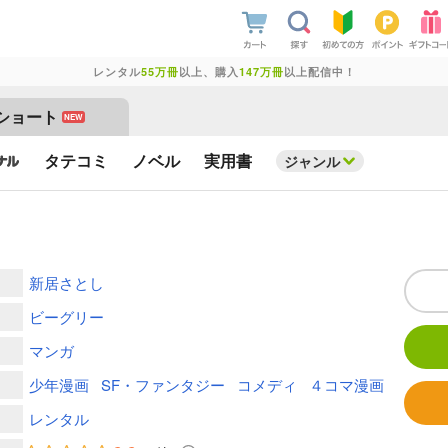
レンタル
55万冊
以上、購入
147万冊
以上配信中！
ショート
NEW
タテコミ
ノベル
実用書
ジャンル
新居さとし
ビーグリー
マンガ
少年漫画
SF・ファンタジー
コメディ
４コマ漫画
レンタル