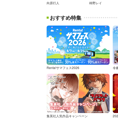
向原行人
柿野レイ
おすすめ特集
Renta!サマフェス2026
令
集英社人気作品キャンペーン
2