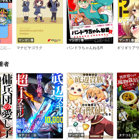
マンガ｜巻
マンガ｜巻
マンガ｜巻
ダブルゼータくんここにあり
マナビヤゴラク
パンドラちゃんねるR
ギリギリア
著者
タテコミ｜話
マンガ｜巻
タテコミ｜話