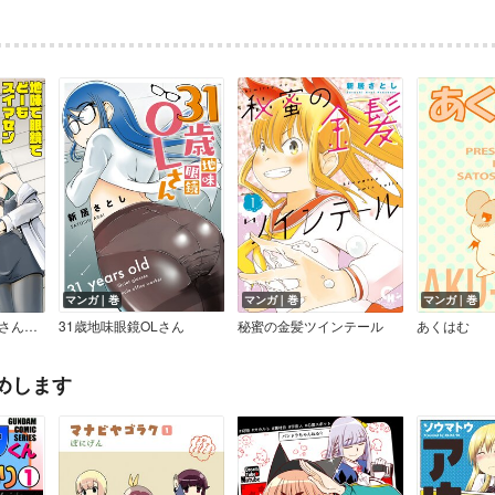
マンガ｜巻
マンガ｜巻
マンガ｜巻
連載版＞
31歳地味眼鏡OLさん
秘蜜の金髪ツインテール
あくはむ
めします