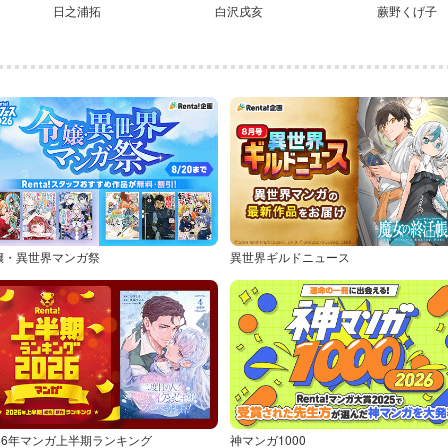
日之浦拓
白沢戌亥
蕨野くげ子
嬢・異世界マンガ祭
異世界ギルドニュース
026年マンガ上半期ランキング
神マンガ1000