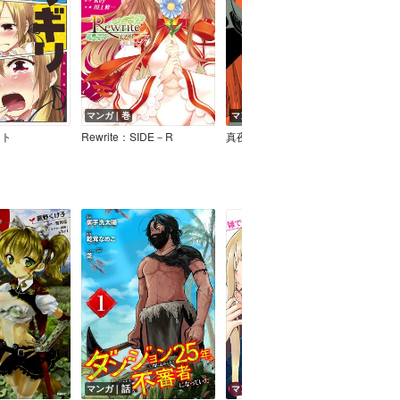
マンガ｜巻
マンガ｜巻
マン
ウト
Rewrite：SIDE－R
真夜中のX儀典
マンガ｜話
マンガ｜話
マン