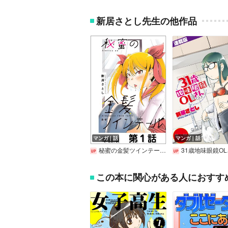
新居さとし先生の他作品
マンガ｜話
マンガ｜話
秘蜜の金髪ツインテール【単話版】
31歳地味眼鏡OLさん＜
この本に関心がある人におすす