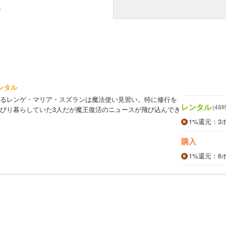
み
ンタル
るレンゲ・マリア・スズランは魔法使い見習い。特に修行を
レンタル
(48
びり暮らしていた3人だが魔王復活のニュースが飛び込んでき
1%
還元
：3
購入
1%
還元
：6