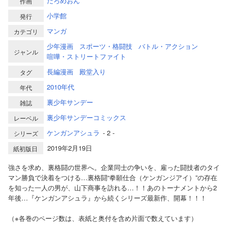
だろめおん
作画
小学館
発行
マンガ
カテゴリ
少年漫画
スポーツ・格闘技
バトル・アクション
ジャンル
喧嘩・ストリートファイト
長編漫画
殿堂入り
タグ
2010年代
年代
裏少年サンデー
雑誌
裏少年サンデーコミックス
レーベル
ケンガンアシュラ
- 2 -
シリーズ
2019年2月19日
紙初版日
強さを求め、裏格闘の世界へ。企業同士の争いを、雇った闘技者のタイ
マン勝負で決着をつける…裏格闘“拳願仕合（ケンガンジアイ）”の存在
を知った一人の男が、山下商事を訪れる…！！あのトーナメントから2
年後…『ケンガンアシュラ』から続くシリーズ最新作、開幕！！！
（※各巻のページ数は、表紙と奥付を含め片面で数えています）