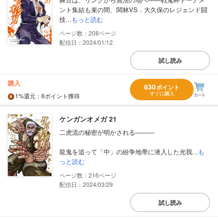
ント集結も束の間、関林VS．大久保のレジェンド闘
技...
もっと読む
208
配信日：2024/01/12
試し読み
購入
630
ポイント
すぐに購入
1%
還元
：6ポイント獲得
ケンガンオメガ 21
二虎流の秘密が明かされる―――
龍鬼を追って「中」の紛争地帯に潜入した光我...
も
っと読む
216
配信日：2024/03/29
試し読み