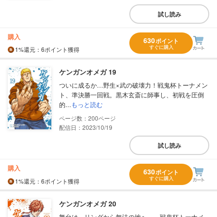
試し読み
購入
630
ポイント
すぐに購入
1%
還元
：6ポイント獲得
ケンガンオメガ 19
ついに成るか…野生×武の破壊力！戦鬼杯トーナメン
ト、準決勝一回戦。黒木玄斎に師事し、初戦を圧倒
的...
もっと読む
200
配信日：2023/10/19
試し読み
購入
630
ポイント
すぐに購入
1%
還元
：6ポイント獲得
ケンガンオメガ 20
舞台は、リングから無法の地へ――戦鬼杯トーナメ