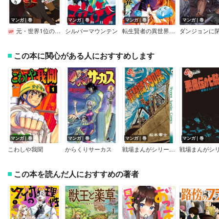
マンガ｜巻
マンガ｜巻
マンガ｜巻
マンガ｜巻
元・世界1位のサブキャラ育成日記 ～廃プレイヤー、異世界を攻略中！～
シルバーマウンテン
転生賢者の異世界ライフ～第二の職業を得て、世界最強になりました～【特典付き】
この本に関心がある人におすすめします
マンガ｜巻
マンガ｜巻
マンガ｜巻
マンガ｜巻
こわしや我聞
からくりサーカス
戦場まんがシリーズ 衝撃降下90度
この本を読んだ人におすすめの著者