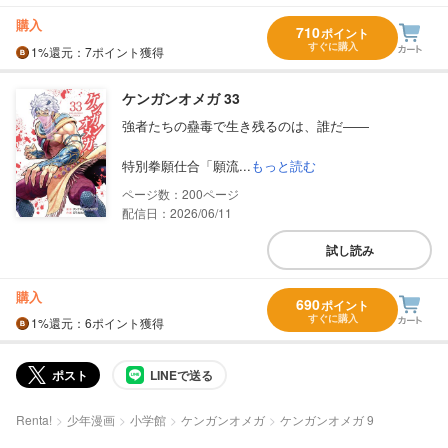
購入
710
ポイント
すぐに購入
1%
還元
：7ポイント獲得
ケンガンオメガ 33
強者たちの蠱毒で生き残るのは、誰だ――
特別拳願仕合「願流...
もっと読む
200
配信日：2026/06/11
試し読み
購入
690
ポイント
すぐに購入
1%
還元
：6ポイント獲得
ポスト
LINEで送る
Renta!
少年漫画
小学館
ケンガンオメガ
ケンガンオメガ 9