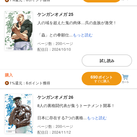
ケンガンオメガ 25
人の域を超えた鬼の肉体…呉の血族が激突！
「蟲」との拳願仕...
もっと読む
200
配信日：2024/10/10
試し読み
購入
690
ポイント
すぐに購入
1%
還元
：6ポイント獲得
ケンガンオメガ 26
8人の裏格闘代表が集うトーナメント開幕！
日本に存在する7つの裏格...
もっと読む
200
配信日：2024/11/12