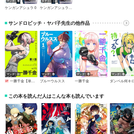
マンガ｜巻
タテコミ｜話
ケンガンアシュラ 0
ケンガンアシュラゼロ【フルカラー】
サンドロビッチ・ヤバ子先生の他作品
マンガ｜話
マンガ｜巻
マンガ｜巻
マンガ｜巻
一勝千金【単話】
ブルーウルスス
一勝千金
この本を読んだ人はこんな本も読んでいます