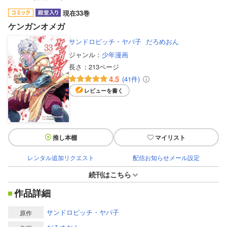
現在33巻
ケンガンオメガ
サンドロビッチ・ヤバ子
だろめおん
ジャンル：
少年漫画
長さ：
213ページ
4.5
(41件)
レビューを書く
推し本棚
マイリスト
レンタル追加リクエスト
配信お知らせメール設定
続刊はこちら
作品詳細
サンドロビッチ・ヤバ子
原作