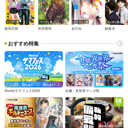
マンガ｜巻
マンガ｜巻
タテコミ｜話
マンガ｜話
板垣巴留
艮田竜和
あやみ
鍋倉夫
おすすめ特集
Renta!サマフェス2026
令嬢・異世界マンガ祭