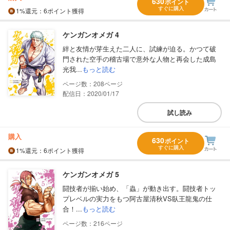
630
ポイント
すぐに購入
1%
還元
：6ポイント獲得
ケンガンオメガ 4
絆と友情が芽生えた二人に、試練が迫る。かつて破
門された空手の稽古場で意外な人物と再会した成島
光我...
もっと読む
208
配信日：2020/01/17
試し読み
購入
630
ポイント
すぐに購入
1%
還元
：6ポイント獲得
ケンガンオメガ 5
闘技者が揃い始め、「蟲」が動き出す。闘技者トッ
プレベルの実力をもつ阿古屋清秋VS臥王龍鬼の仕
合！...
もっと読む
216