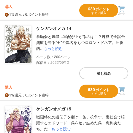
購入
630
ポイント
すぐに購入
1%
還元
：6ポイント獲得
ケンガンオメガ 14
拳願会と煉獄…軍配が上がるのは！？煉獄で全試合
無敗を誇る“王”の異名をもつロロン・ドネア。圧倒
的...
もっと読む
200
配信日：2022/09/12
試し読み
購入
630
ポイント
すぐに購入
1%
還元
：6ポイント獲得
ケンガンオメガ 15
戦闘特化の遺伝子を継ぐ一族、抗争す。裏社会で暗
躍するエドワード・呉を追い詰めた呉 恵利央た
ち。だ...
もっと読む