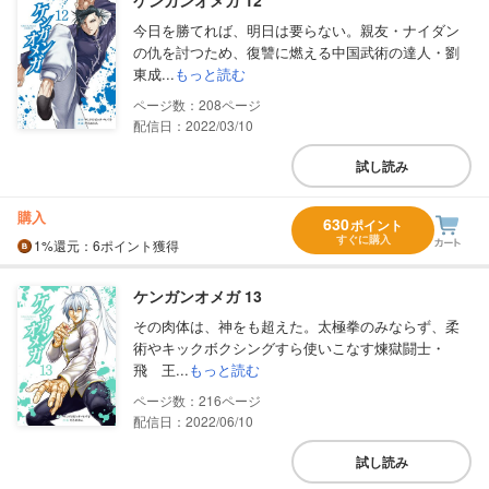
今日を勝てれば、明日は要らない。親友・ナイダン
の仇を討つため、復讐に燃える中国武術の達人・劉
東成...
もっと読む
208
配信日：2022/03/10
試し読み
購入
630
ポイント
すぐに購入
1%
還元
：6ポイント獲得
ケンガンオメガ 13
その肉体は、神をも超えた。太極拳のみならず、柔
術やキックボクシングすら使いこなす煉獄闘士・
飛 王...
もっと読む
216
配信日：2022/06/10
試し読み