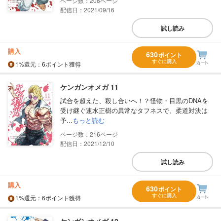
208
配信日：2021/09/16
試し読み
購入
630
ポイント
すぐに購入
1%
還元
：6ポイント獲得
ケンガンオメガ 11
試合を超えた、殺し合いへ！？怪物・目黒のDNAを
受け継ぐ速水正樹の異常なタフネスで、柔道対決は
予...
もっと読む
216
配信日：2021/12/10
試し読み
購入
630
ポイント
すぐに購入
1%
還元
：6ポイント獲得
ケンガンオメガ 12