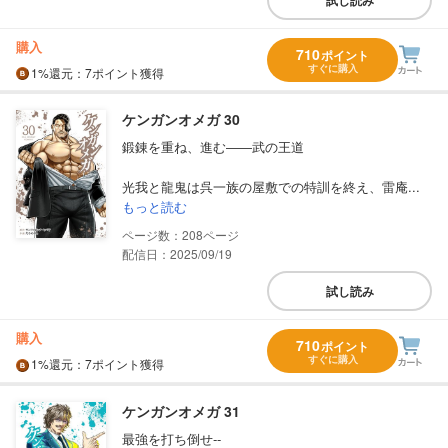
購入
710
ポイント
すぐに購入
1%
還元
：7ポイント獲得
ケンガンオメガ 30
鍛錬を重ね、進む――武の王道
光我と龍鬼は呉一族の屋敷での特訓を終え、雷庵...
もっと読む
208
配信日：2025/09/19
試し読み
購入
710
ポイント
すぐに購入
1%
還元
：7ポイント獲得
ケンガンオメガ 31
最強を打ち倒せ‐‐