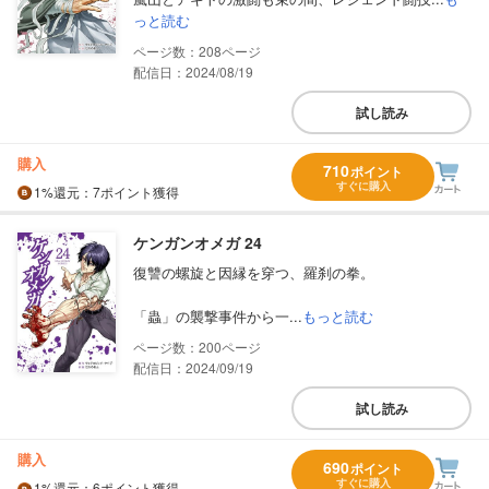
っと読む
208
配信日：2024/08/19
試し読み
購入
710
ポイント
すぐに購入
1%
還元
：7ポイント獲得
ケンガンオメガ 24
復讐の螺旋と因縁を穿つ、羅刹の拳。
「蟲」の襲撃事件から一...
もっと読む
200
配信日：2024/09/19
試し読み
購入
690
ポイント
すぐに購入
1%
還元
：6ポイント獲得