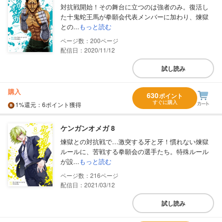
対抗戦開始！その舞台に立つのは強者のみ。復活し
た十鬼蛇王馬が拳願会代表メンバーに加わり、煉獄
との...
もっと読む
200
配信日：2020/11/12
試し読み
購入
630
ポイント
すぐに購入
1%
還元
：6ポイント獲得
ケンガンオメガ 8
煉獄との対抗戦で…激突する牙と牙！慣れない煉獄
ルールに、苦戦する拳願会の選手たち。特殊ルール
が設...
もっと読む
216
配信日：2021/03/12
試し読み