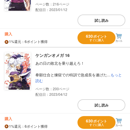
216
配信日：2023/01/12
試し読み
購入
630
ポイント
すぐに購入
1%
還元
：6ポイント獲得
ケンガンオメガ 16
あの日の敗北を乗り越えろ！
拳願仕合と煉獄での特訓で急成長を遂げた...
もっと
読む
200
配信日：2023/04/12
試し読み
購入
630
ポイント
すぐに購入
1%
還元
：6ポイント獲得