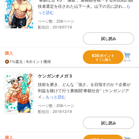
技者選定を任された山下一夫。山下の元に訪れ...
も
っと読む
208
配信日：2019/07/19
試し読み
購入
630
ポイント
すぐに購入
1%
還元
：6ポイント獲得
ケンガンオメガ 3
技術を磨き、どんな「強さ」を目指すのか？企業が
利益を賭けて行う裏格闘“拳願仕合”（ケンガンジア
イ...
もっと読む
208
配信日：2019/12/19
試し読み
購入