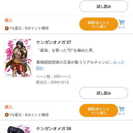
試し読み
購入
690
ポイント
すぐに購入
1%
還元
：6ポイント獲得
ケンガンオメガ 27
「最強」を誓った”打”を極めた男。
裏格闘技団体の王者が集うリアルチャンピ...
もっと
読む
200
配信日：2024/12/12
試し読み
購入
690
ポイント
すぐに購入
1%
還元
：6ポイント獲得
ケンガンオメガ 28