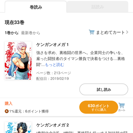
話読み
巻読み
現在33巻
まとめてカート
1巻から
最新巻から
ケンガンオメガ 1
強さを求め、裏格闘の世界へ。企業同士の争いを、
雇った闘技者のタイマン勝負で決着をつける…裏格
闘“...
もっと読む
213
配信日：2019/02/19
試し読み
購入
630
ポイント
すぐに購入
1%
還元
：6ポイント獲得
ケンガンオメガ 2
“拳願仕合”VS．“煉獄”。裏格闘を統一する対抗戦の闘