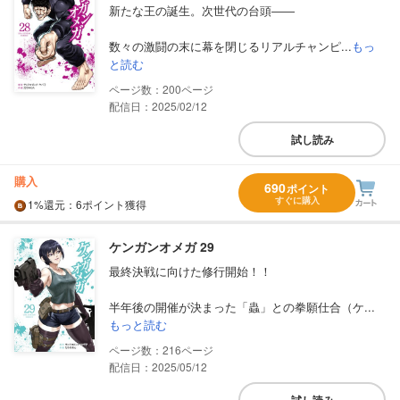
新たな王の誕生。次世代の台頭――
数々の激闘の末に幕を閉じるリアルチャンピ...
もっ
と読む
200
配信日：2025/02/12
試し読み
購入
690
ポイント
すぐに購入
1%
還元
：6ポイント獲得
ケンガンオメガ 29
最終決戦に向けた修行開始！！
半年後の開催が決まった「蟲」との拳願仕合（ケ...
もっと読む
216
配信日：2025/05/12
試し読み