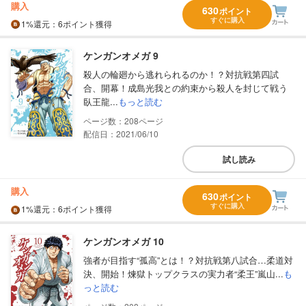
購入
630
ポイント
すぐに購入
1%
還元
：6ポイント獲得
ケンガンオメガ 9
殺人の輪廻から逃れられるのか！？対抗戦第四試
合、開幕！成島光我との約束から殺人を封じて戦う
臥王龍...
もっと読む
208
配信日：2021/06/10
試し読み
購入
630
ポイント
すぐに購入
1%
還元
：6ポイント獲得
ケンガンオメガ 10
強者が目指す“孤高”とは！？対抗戦第八試合…柔道対
決、開始！煉獄トップクラスの実力者“柔王”嵐山...
も
っと読む