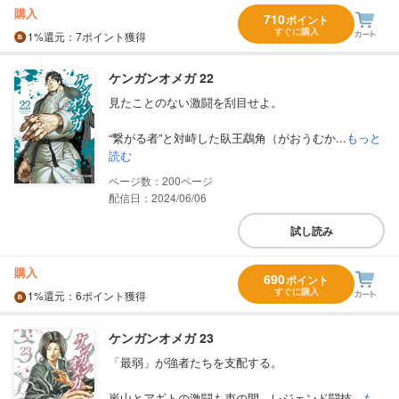
購入
710
ポイント
すぐに購入
1%
還元
：7ポイント獲得
ケンガンオメガ 22
見たことのない激闘を刮目せよ。
“繋がる者”と対峙した臥王鵡角（がおうむか...
もっと
読む
200
配信日：2024/06/06
試し読み
購入
690
ポイント
すぐに購入
1%
還元
：6ポイント獲得
ケンガンオメガ 23
「最弱」が強者たちを支配する。
嵐山とアギトの激闘も束の間、レジェンド闘技...
も