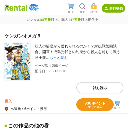
無料登録
レンタル
55万冊
以上、購入
147万冊
以上配信中！
ケンガンオメガ 9
殺人の輪廻から逃れられるのか！？対抗戦第四試
合、開幕！成島光我との約束から殺人を封じて戦う
臥王龍...
もっと読む
208
配信日：2021/06/10
試し読み
購入
630
ポイント
すぐに購入
1%
還元
：6ポイント獲得
この作品の他の巻