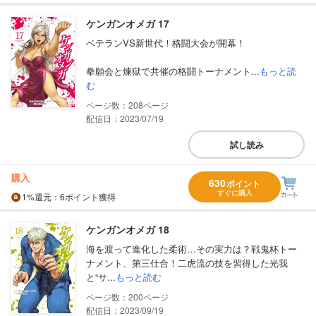
ケンガンオメガ 17
ベテランVS新世代！格闘大会が開幕！
拳願会と煉獄で共催の格闘トーナメント...
もっと読
む
208
配信日：2023/07/19
試し読み
購入
630
ポイント
すぐに購入
1%
還元
：6ポイント獲得
ケンガンオメガ 18
海を渡って進化した柔術…その実力は？戦鬼杯トー
ナメント、第三仕合！二虎流の技を習得した光我
と“サ...
もっと読む
200
配信日：2023/09/19