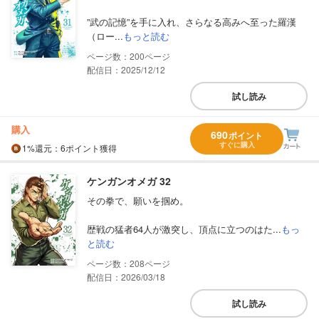
”武の記憶”を手に入れ、さらなる高みへ至った羅漢
（ロー...
もっと読む
200
配信日：2025/12/12
試し読み
購入
690
ポイント
すぐに購入
1%
還元
：6ポイント獲得
ケンガンオメガ 32
その拳で、願いを掴め。
歴戦の猛者64人が激突し、頂点に立つのはた...
もっ
と読む
208
配信日：2026/03/18
試し読み