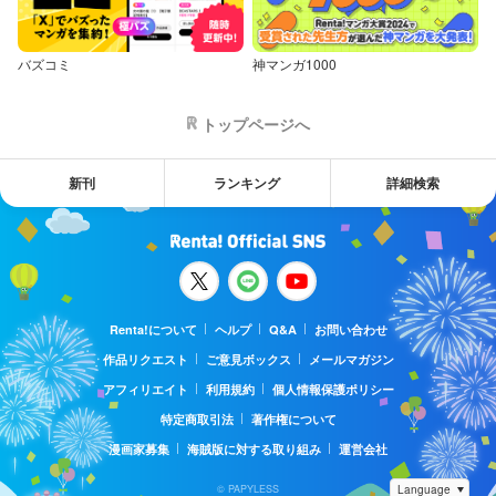
バズコミ
神マンガ1000
トップページへ
新刊
ランキング
詳細検索
Renta!について
ヘルプ
Q&A
お問い合わせ
作品リクエスト
ご意見ボックス
メールマガジン
アフィリエイト
利用規約
個人情報保護ポリシー
特定商取引法
著作権について
漫画家募集
海賊版に対する取り組み
運営会社
© PAPYLESS