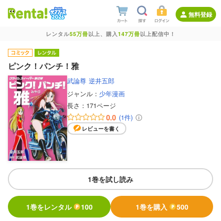
無料登録
レンタル
55万冊
以上、購入
147万冊
以上配信中！
ピンク！パンチ！雅
武論尊
逆井五郎
ジャンル：
少年漫画
長さ：
171ページ
0.0
(1件)
レビューを書く
1巻を試し読み
1巻をレンタル
100
1巻を購入
500