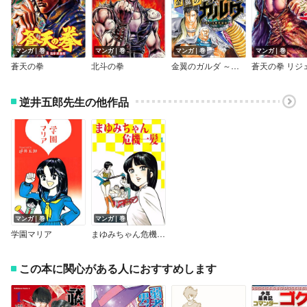
マンガ｜巻
マンガ｜巻
マンガ｜巻
マンガ｜巻
蒼天の拳
北斗の拳
金翼のガルダ ～南斗五車星前史～
逆井五郎先生の他作品
マンガ｜巻
マンガ｜巻
学園マリア
まゆみちゃん危機一髪
この本に関心がある人におすすめします