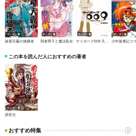
マンガ｜巻
マンガ｜巻
マンガ｜巻
マンガ｜巻
祓屋天霧の後継者
弱者男子と魔法恥女
サイボーグ009 天使編・神々との闘い編 特別編集版
この本を読んだ人におすすめの著者
マンガ｜巻
原哲夫
おすすめ特集