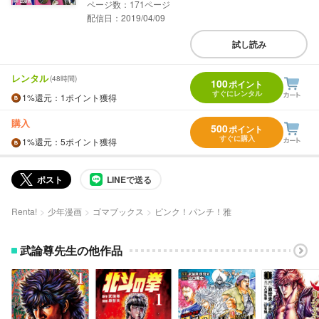
171
配信日：2019/04/09
試し読み
レンタル
(48時間)
100
ポイント
すぐにレンタル
1%
還元
：1ポイント獲得
購入
500
ポイント
すぐに購入
1%
還元
：5ポイント獲得
ポスト
LINEで送る
Renta!
少年漫画
ゴマブックス
ピンク！パンチ！雅
武論尊先生の他作品