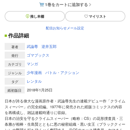
1巻をカートに追加する
推し本棚
マイリスト
配信お知らせメール設定
作品詳細
武論尊
逆井五郎
著者
ゴマブックス
発行
マンガ
カテゴリ
少年漫画
バトル・アクション
ジャンル
レンタル
タグ
2018年1月25日
紙初版日
日本が誇る偉大な漫画原作者・武論尊先生の連載デビュー作「クライム
スィーパー」の完全続編。1977年に発売された紙版コミックスの内容
を再構成し、雑誌連載時通りに収録。
日本の治安を守るクライムスィーパー（略称：CS）の花形捜査員・三
条雅が相棒・生島賢とともに悪の秘密組織・黒い女王（ブラッククィー
ン）の野望を打ち砕くべく奮闘する。元CSのエース捜査員・ヤマさん