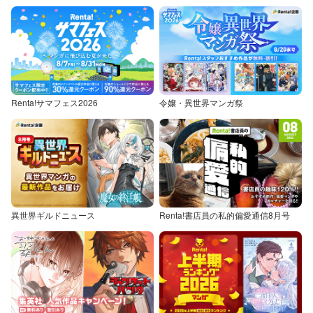
Renta!サマフェス2026
令嬢・異世界マンガ祭
異世界ギルドニュース
Renta!書店員の私的偏愛通信8月号