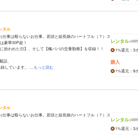
ンタル
お仕事は殴らないお仕事。若頭と組長娘のハートフル（？）ス
レンタル
(48
は豪華30P超！
に拾われた日】、そして【楓パパの交番勤務】を収録！！
1%
還元
：3
掲載話、
購入
録しています。 ...
もっと読む
1%
還元
：8
ンタル
お仕事は殴らないお仕事。若頭と組長娘のハートフル（？）ス
レンタル
(48
1%
還元
：3