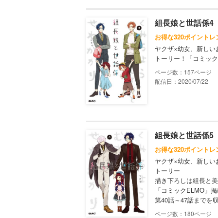
組長娘と世話係4
お得な320ポイントレ
ヤクザ×幼女、新しい
トーリー！「コミック
157
配信日：2020/07/22
組長娘と世話係5
お得な320ポイントレ
ヤクザ×幼女、新しい
トーリー
描き下ろしは組長と美
「コミックELMO」
第40話～47話までを
180