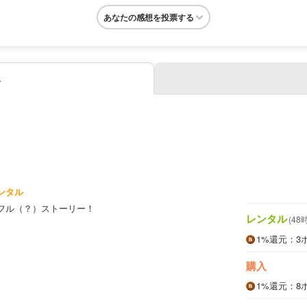
あなたの感想を投票する
み
ンタル
フル（？）ストーリー！
レンタル
(48
1%
還元
：3
購入
1%
還元
：8