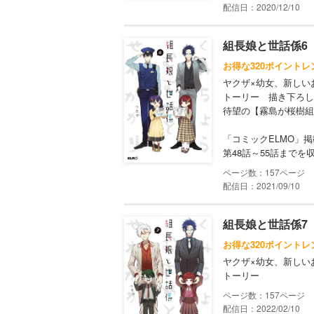
配信日：2020/12/10
組長娘と世話係6
お得な320ポイントレ
ヤクザ×幼女、新しい
トーリー 描き下ろし
待望の【霧島が桜樹組
「コミックELMO」
第48話～55話までを収
157
配信日：2021/09/10
組長娘と世話係7
お得な320ポイントレ
ヤクザ×幼女、新しい
トーリー
157
配信日：2022/02/10