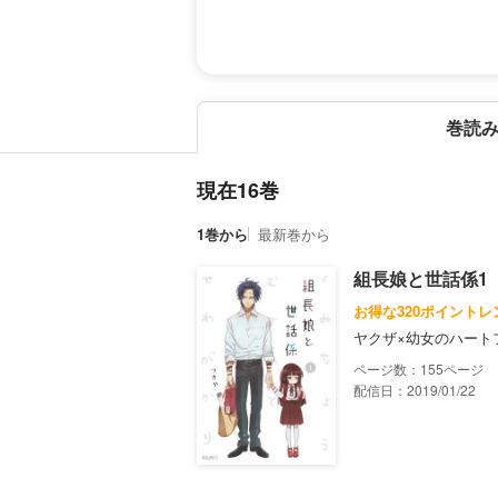
巻読
現在16巻
1巻から
最新巻から
組長娘と世話係1
お得な320ポイントレ
ヤクザ×幼女のハート
155
配信日：2019/01/22