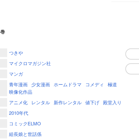
6巻
つきや
マイクロマガジン社
マンガ
青年漫画
少女漫画
ホームドラマ
コメディ
極道
映像化作品
アニメ化
レンタル
新作レンタル
値下げ
殿堂入り
2010年代
コミックELMO
組長娘と世話係