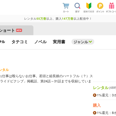
レンタル
55万冊
以上、購入
147万冊
以上配信中！
ショート
NEW
タテコミ
ノベル
実用書
ジャンル
ンタル
お仕事は殴らないお仕事。若頭と組長娘のハートフル（？）ス
ライドピクシブ」掲載話、第24話～31話までを収録していま
レンタル
(48
1%
還元
：3
購入
1%
還元
：8