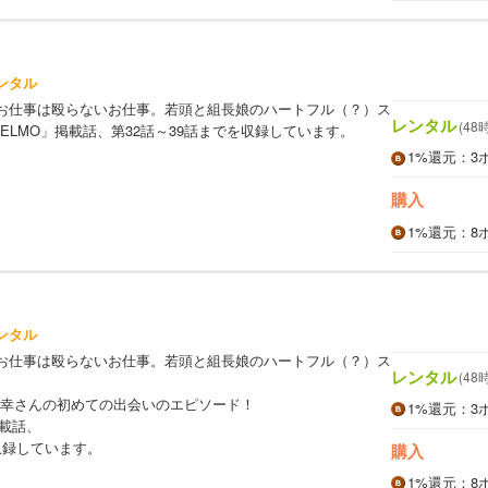
ンタル
お仕事は殴らないお仕事。若頭と組長娘のハートフル（？）ス
レンタル
(48
ELMO」掲載話、第32話～39話までを収録しています。
1%
還元
：3
購入
1%
還元
：8
ンタル
お仕事は殴らないお仕事。若頭と組長娘のハートフル（？）ス
レンタル
(48
幸さんの初めての出会いのエピソード！
1%
還元
：3
掲載話、
収録しています。
購入
1%
還元
：8