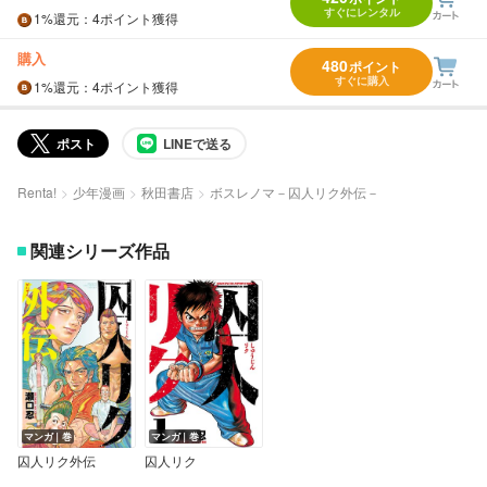
すぐにレンタル
1%
還元
：4ポイント獲得
購入
480
ポイント
すぐに購入
1%
還元
：4ポイント獲得
ポスト
LINEで送る
Renta!
少年漫画
秋田書店
ボスレノマ－囚人リク外伝－
関連シリーズ作品
マンガ｜巻
マンガ｜巻
囚人リク外伝
囚人リク