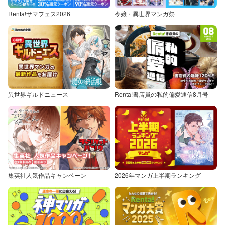
Renta!サマフェス2026
令嬢・異世界マンガ祭
異世界ギルドニュース
Renta!書店員の私的偏愛通信8月号
集英社人気作品キャンペーン
2026年マンガ上半期ランキング