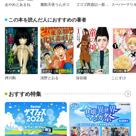
あやめとあまね
魔動天使うんポコ
ゴゴゴ西遊記―新悟空伝―
スーパーマリ
この本を読んだ人におすすめの著者
マンガ｜巻
タテコミ｜話
タテコミ｜話
マンガ｜巻
押川剛
清野とおる
深谷陽
こにすけ
おすすめ特集