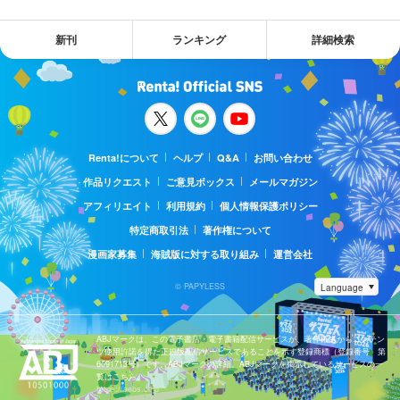
新刊
ランキング
詳細検索
Renta!について
ヘルプ
Q&A
お問い合わせ
作品リクエスト
ご意見ボックス
メールマガジン
アフィリエイト
利用規約
個人情報保護ポリシー
特定商取引法
著作権について
漫画家募集
海賊版に対する取り組み
運営会社
© PAPYLESS
ABJマークは、この電子書店・電子書籍配信サービスが、著作権者からコンテン
ツ使用許諾を得た正規版配信サービスであることを示す登録商標（登録番号 第
6091713号）です。ABJマークの詳細、ABJマークを掲示しているサービスの一
覧はこちら。
https://aebs.or.jp