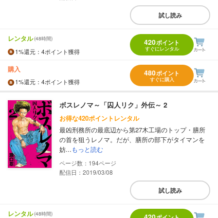
試し読み
レンタル
(48時間)
420
ポイント
すぐにレンタル
1%
還元
：4ポイント獲得
購入
480
ポイント
すぐに購入
1%
還元
：4ポイント獲得
ボスレノマ～「囚人リク」外伝～ 2
お得な420ポイントレンタル
最凶刑務所の最底辺から第27木工場のトップ・膳所
の首を狙うレノマ。だが、膳所の部下がタイマンを
妨...
もっと読む
194
配信日：2019/03/08
試し読み
レンタル
(48時間)
420
ポイント