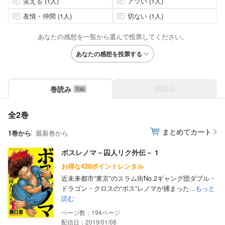
笑える (1人)
アツい (1人)
友情・仲間 (1人)
切ない (1人)
あなたの感想を一覧から選んで投票してください。
あなたの感想を投票する
話読み
巻読み
全2巻
まとめてカート
1巻から
最新巻から
ボスレノマ－囚人リク外伝－ 1
お得な420ポイントレンタル
近未来都市“東京”のスラム街No.2ギャング団ダブル・
ドラゴン・クロスの“ボス”レノマが捕まった...
もっと
読む
194
配信日：2019/01/08