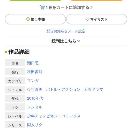
1巻をカートに追加する
推し本棚
マイリスト
配信お知らせメール設定
続刊はこちら
作品詳細
瀬口忍
著者
秋田書店
発行
マンガ
カテゴリ
少年漫画
バトル・アクション
人間ドラマ
ジャンル
2010年代
年代
レンタル
タグ
少年チャンピオン・コミックス
レーベル
囚人リク
シリーズ