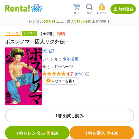
無料登録
レンタル
55万冊
以上、購入
147万冊
以上配信中！
【
全2巻
】
完結
ボスレノマ－囚人リク外伝－
瀬口忍
ジャンル：
少年漫画
長さ：
194ページ
4.7
(8件)
レビューを書く
1巻を試し読み
1巻をレンタル
420
1巻を購入
480