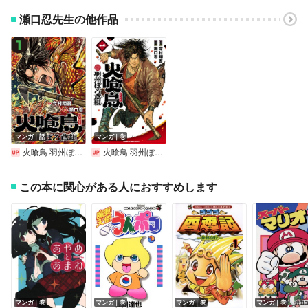
瀬口忍先生の他作品
マンガ｜話
マンガ｜巻
火喰鳥 羽州ぼろ鳶組（話売り）
火喰鳥 羽州ぼろ鳶組
この本に関心がある人におすすめします
マンガ｜巻
マンガ｜巻
マンガ｜巻
マンガ｜巻