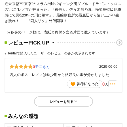
近未来都市“東京”のスラム街No.2ギャング団ダブル・ドラゴン・クロス
の“ボス”レノマが捕まった。「被告人、佐々木麗乃真、極楽島特級刑務
所にて懲役28年の刑に処す」。最凶刑務所の最底辺から這い上がり生
き残れ！！ 『囚人リク』外伝開幕！！
（※各巻のページ数は、表紙と奥付を含め片面で数えています）
レビューPICK UP
※Renta!で購入したユーザーのレビューのみが表示されます
5
モコ
2025-06-05
さん
囚人のボス、レノマは幼少期から格好良い事が分かりました
0
参考になった
人
レビューを見る
みんなの感想