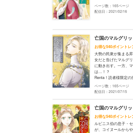
165
配信日：2021/02/16
亡国のマルグリット
お得な540ポイントレ
大勢の民衆が集まる昇
女だと告げたマルグリ
に動き出す。一方、マ
は…！？
Renta！読者様限定
165
配信日：2021/07/15
亡国のマルグリット
お得な540ポイントレ
ルビニス伯の息子・セ
が、コイヌールからや