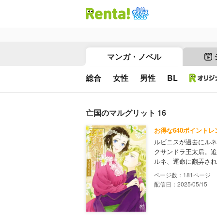
マンガ・ノベル
総合
女性
男性
BL
亡国のマルグリット 16
お得な640ポイントレ
ルビニスが過去にルネ
クサンドラ王太后。追
ルネ、運命に翻弄され
181
配信日：2025/05/15