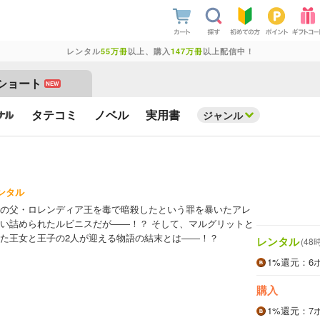
レンタル
55万冊
以上、購入
147万冊
以上配信中！
ショート
NEW
タテコミ
ノベル
実用書
ジャンル
ンタル
の父・ロレンディア王を毒で暗殺したという罪を暴いたアレ
い詰められたルビニスだが――！？ そして、マルグリットと
た王女と王子の2人が迎える物語の結末とは――！？
レンタル
(48
1%
還元
：6
購入
1%
還元
：7