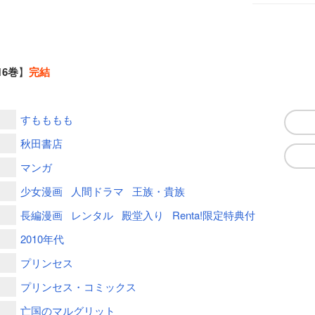
16巻
】
完結
すもももも
秋田書店
マンガ
少女漫画
人間ドラマ
王族・貴族
長編漫画
レンタル
殿堂入り
Renta!限定特典付
2010年代
プリンセス
プリンセス・コミックス
亡国のマルグリット