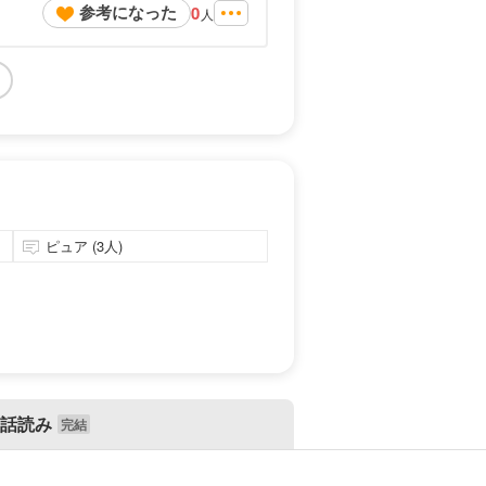
参考になった
0
人
ピュア (3人)
話読み