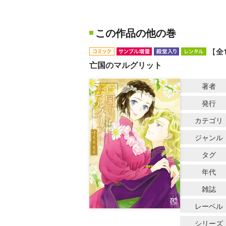
この作品の他の巻
【
全
亡国のマルグリット
著者
発行
カテゴリ
ジャンル
タグ
年代
雑誌
レーベル
シリーズ