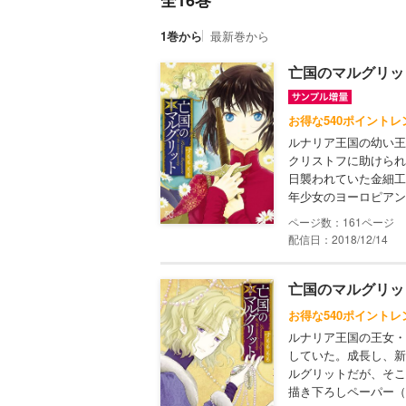
全16巻
1巻から
最新巻から
亡国のマルグリット
お得な540ポイントレ
ルナリア王国の幼い王
クリストフに助けられ
日襲われていた金細工
年少女のヨーロピアンロ
161
配信日：2018/12/14
亡国のマルグリット
お得な540ポイントレ
ルナリア王国の王女・
していた。成長し、新
ルグリットだが、そこ
描き下ろしペーパー（