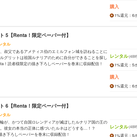
購入
1%
還元
：6
 5【Renta！限定ペーパー付】
ンタル
、叔父であるアメティス伯のエミルフォン城を訪ねることに
レンタル
(48
ルグリットは祖国ルナリアのために自分ができることを探し
enta！読者様限定の描き下ろしペーパーを巻末に収録配信！
1%
還元
：5
購入
1%
還元
：6
 6【Renta！限定ペーパー付】
ンタル
輪が、かつて自国ロレンディアが滅ぼしたルナリア国の王の
レンタル
(48
。彼女の本当の正体に感づいたルネはどうする…！？
定の描き下ろしペーパーを巻末に収録配信！
1%
還元
：5