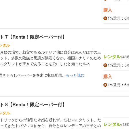
購入
1%
還元
：6
 7【Renta！限定ペーパー付】
ンタル
月祭の場で、叔父であるルナリア伯に自分は死んだはずの王
レンタル
(48
ット。多数の陰謀と思惑が渦巻くなか、祖国ルナリアのため
ルグリットが王女であることを公にしたと知ったルネ
1%
還元
：5
の描き下ろしペーパーを巻末に収録配信...
もっと読む
購入
1%
還元
：6
 8【Renta！限定ペーパー付】
ンタル
ドリックからの強引な求婚を断れず、悩むマルグリット。だ
レンタル
(48
ってきたトパジウス伯から、自分とロレンディアの王子との