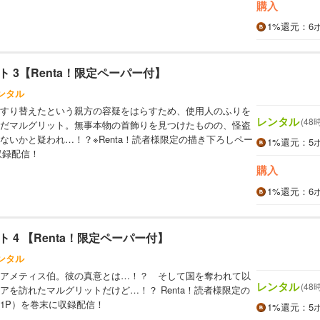
購入
1%
還元
：6
 3【Renta！限定ペーパー付】
ンタル
すり替えたという親方の容疑をはらすため、使用人のふりを
レンタル
(48
だマルグリット。無事本物の首飾りを見つけたものの、怪盗
ないかと疑われ…！？※Renta！読者様限定の描き下ろしペー
1%
還元
：5
収録配信！
購入
1%
還元
：6
 4 【Renta！限定ペーパー付】
ンタル
アメティス伯。彼の真意とは…！？ そして国を奪われて以
レンタル
(48
アを訪れたマルグリットだけど…！？ Renta！読者様限定の
1P）を巻末に収録配信！
1%
還元
：5