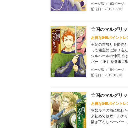
163
配信日：2019/05/16
亡国のマルグリット
お得な540ポイントレ
王妃の首飾りを偽物と
して領主館に潜り込ん
ジルベールの仲間では
パー（1P）を巻末に
164
配信日：2019/10/16
亡国のマルグリット
お得な540ポイントレ
突如ルネの前に現れた
来初めて故郷・ルナリ
描き下ろしペーパー（