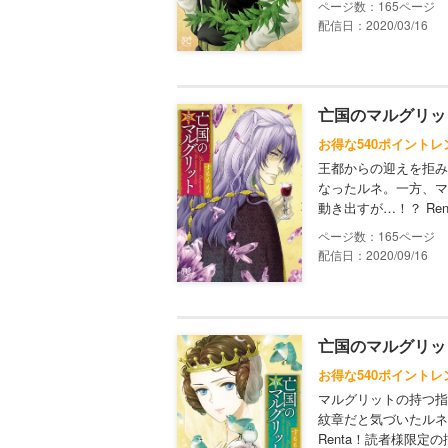
165
配信日：2020/03/16
亡国のマルグリット
お得な540ポイントレ
王都からの迎えを拒み
なったルネ。一方、マ
動き出すが…！？ R
165
配信日：2020/09/16
亡国のマルグリット
お得な540ポイントレ
マルグリットの持つ指
紋章だと気づいたルネ
Renta！読者様限