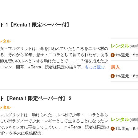
 1【Renta！限定ペーパー付】
ンタル
レンタル
(48
女・マルグリットは、命を狙われていたところをエルベ村の
る。それから10年、息子・ニコラとして育てられたが、ある
1%
還元
：5
師見習いのルネとレオを助けたことで……！？傷を抱えた少
購入
マン、開幕！※Renta！読者様限定の描き下...
もっと読む
1%
還元
：6
【Renta！限定ペーパー付】 2
ンタル
マルグリットは、助けられたエルベ村で少年・ニコラと暮ら
レンタル
(48
しい街ラグノーで少女・マギーとして生きることになったマ
でルネとレオに再会してしまい…！？※Renta！読者様限定の
1%
還元
：5
1P）を巻末に収録配信！