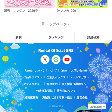
沼男（ヌマダン）2026春
神マンガ1000
トップページへ
新刊
ランキング
詳細検索
Renta!について
ヘルプ
Q&A
お問い合わせ
作品リクエスト
ご意見ボックス
メールマガジン
アフィリエイト
利用規約
個人情報保護ポリシー
特定商取引法
著作権について
漫画家募集
海賊版に対する取り組み
運営会社
© PAPYLESS