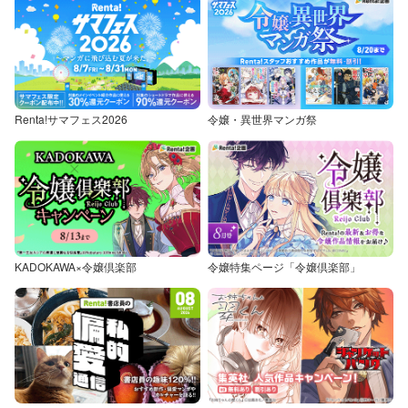
Renta!サマフェス2026
令嬢・異世界マンガ祭
KADOKAWA×令嬢倶楽部
令嬢特集ページ「令嬢倶楽部」