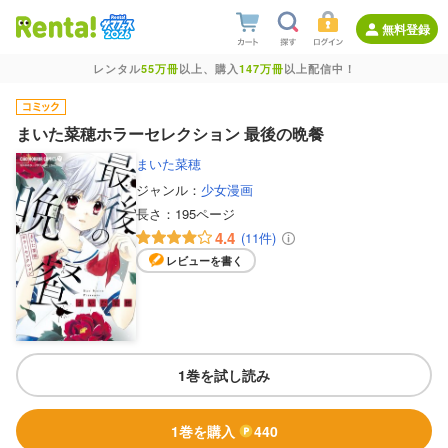
無料登録
レンタル
55万冊
以上、購入
147万冊
以上配信中！
まいた菜穂ホラーセレクション 最後の晩餐
まいた菜穂
ジャンル：
少女漫画
長さ：
195ページ
4.4
(11件)
レビューを書く
1巻を試し読み
1巻を購入
440