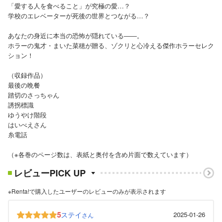
「愛する人を食べること」が究極の愛…？
学校のエレベーターが死後の世界とつながる…？
あなたの身近に本当の恐怖が隠れている――。
ホラーの鬼才・まいた菜穂が贈る、ゾクリと心冷える傑作ホラーセレク
ション！
（収録作品）
最後の晩餐
踏切のさっちゃん
誘拐標識
ゆうやけ階段
はいべえさん
糸電話
（※各巻のページ数は、表紙と奥付を含め片面で数えています）
レビューPICK UP
※Renta!で購入したユーザーのレビューのみが表示されます
5
ステイ
2025-01-26
さん