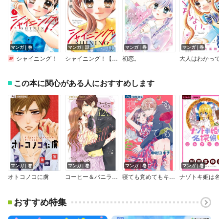
マンガ｜巻
マンガ｜話
マンガ｜巻
マンガ｜巻
シャイニング！
シャイニング！【マイクロ】
初恋。
この本に関心がある人におすすめします
マンガ｜巻
マンガ｜巻
マンガ｜巻
マンガ｜巻
オトコノコに虜
コーヒー＆バニラ12・5 公式ファンブック
寝ても覚めてもキスしても
おすすめ特集