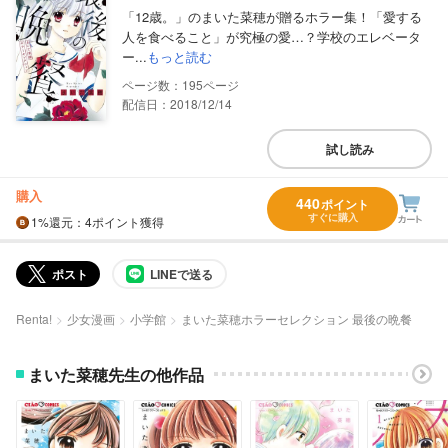
「12歳。」のまいた菜穂が贈るホラー集！「愛する
人を食べること」が究極の愛…？学校のエレベータ
ー...
もっと読む
195
配信日：2018/12/14
試し読み
購入
440
ポイント
すぐに購入
1%
還元
：4ポイント獲得
ポスト
LINEで送る
Renta!
少女漫画
小学館
まいた菜穂ホラーセレクション 最後の晩餐
まいた菜穂先生の他作品