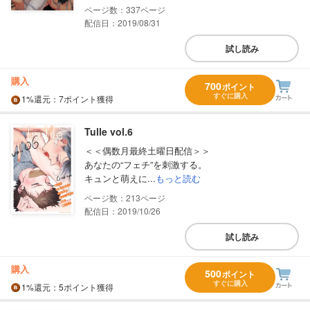
337
配信日：2019/08/31
試し読み
購入
700
ポイント
すぐに購入
1%
還元
：7ポイント獲得
Tulle vol.6
＜＜偶数月最終土曜日配信＞＞
あなたの“フェチ”を刺激する。
キュンと萌えに...
もっと読む
213
配信日：2019/10/26
試し読み
購入
500
ポイント
すぐに購入
1%
還元
：5ポイント獲得