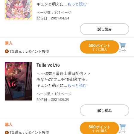
キュンと萌えに...
もっと読む
301
配信日：2021/04/24
試し読み
購入
500
ポイント
すぐに購入
1%
還元
：5ポイント獲得
Tulle vol.16
＜＜偶数月最終土曜日配信＞＞
あなたの“フェチ”を刺激する。
キュンと萌えに...
もっと読む
191
配信日：2021/06/26
試し読み
購入
500
ポイント
すぐに購入
1%
還元
：5ポイント獲得