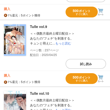
購入
500
ポイント
すぐに購入
1%
還元
：5ポイント獲得
Tulle vol.9
＜＜偶数月最終土曜日配信＞＞
あなたの“フェチ”を刺激する。
キュンと萌えに...
もっと読む
237
配信日：2020/04/25
試し読み
購入
500
ポイント
すぐに購入
1%
還元
：5ポイント獲得
Tulle vol.10
＜＜偶数月最終土曜日配信＞＞
あなたの“フェチ”を刺激する。
キュンと萌えに...
もっと読む