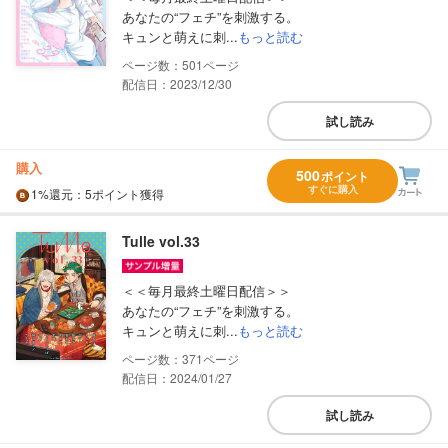
あなたの“フェチ”を刺激する。
キュンと萌えに刺...
もっと読む
501
配信日：2023/12/30
試し読み
購入
500
ポイント
すぐに購入
1%
還元
：5ポイント獲得
Tulle vol.33
＜＜毎月最終土曜日配信＞＞
あなたの“フェチ”を刺激する。
キュンと萌えに刺...
もっと読む
371
配信日：2024/01/27
試し読み