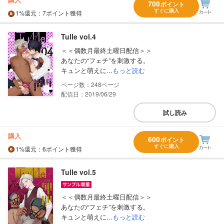
700
ポイント
すぐに購入
1%
還元
：7ポイント獲得
Tulle vol.4
＜＜偶数月最終土曜日配信＞＞
あなたの“フェチ”を刺激する。
キュンと萌えに...
もっと読む
248
配信日：2019/06/29
試し読み
購入
600
ポイント
すぐに購入
1%
還元
：6ポイント獲得
Tulle vol.5
＜＜偶数月最終土曜日配信＞＞
あなたの“フェチ”を刺激する。
キュンと萌えに...
もっと読む