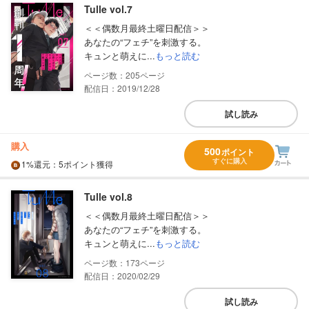
Tulle vol.7
＜＜偶数月最終土曜日配信＞＞
あなたの“フェチ”を刺激する。
キュンと萌えに...
もっと読む
205
配信日：2019/12/28
試し読み
購入
500
ポイント
すぐに購入
1%
還元
：5ポイント獲得
Tulle vol.8
＜＜偶数月最終土曜日配信＞＞
あなたの“フェチ”を刺激する。
キュンと萌えに...
もっと読む
173
配信日：2020/02/29
試し読み