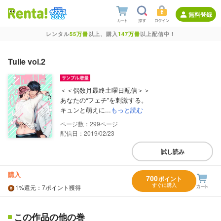
無料登録
レンタル
55万冊
以上、購入
147万冊
以上配信中！
Tulle vol.2
＜＜偶数月最終土曜日配信＞＞
あなたの“フェチ”を刺激する。
キュンと萌えに...
もっと読む
299
配信日：2019/02/23
試し読み
購入
700
ポイント
すぐに購入
1%
還元
：7ポイント獲得
この作品の他の巻