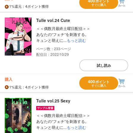
400
ポイント
すぐに購入
1%
還元
：4ポイント獲得
Tulle vol.24 Cute
＜＜偶数月最終土曜日配信＞＞
あなたの“フェチ”を刺激する。
キュンと萌えに...
もっと読む
233
配信日：2022/10/29
試し読み
購入
400
ポイント
すぐに購入
1%
還元
：4ポイント獲得
Tulle vol.25 Sexy
＜＜偶数月最終土曜日配信＞＞
あなたの“フェチ”を刺激する。
キュンと萌えに...
もっと読む