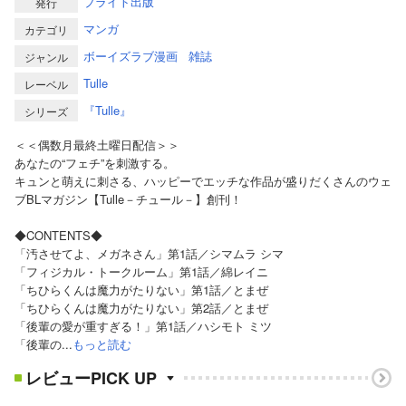
ブライト出版
発行
マンガ
カテゴリ
ボーイズラブ漫画
雑誌
ジャンル
Tulle
レーベル
『Tulle』
シリーズ
＜＜偶数月最終土曜日配信＞＞
あなたの“フェチ”を刺激する。
キュンと萌えに刺さる、ハッピーでエッチな作品が盛りだくさんのウェ
ブBLマガジン【Tulle－チュール－】創刊！
◆CONTENTS◆
「汚させてよ、メガネさん」第1話／シマムラ シマ
「フィジカル・トークルーム」第1話／綿レイニ
「ちひらくんは魔力がたりない」第1話／とまぜ
「ちひらくんは魔力がたりない」第2話／とまぜ
「後輩の愛が重すぎる！」第1話／ハシモト ミツ
「後輩の...
もっと読む
レビューPICK UP