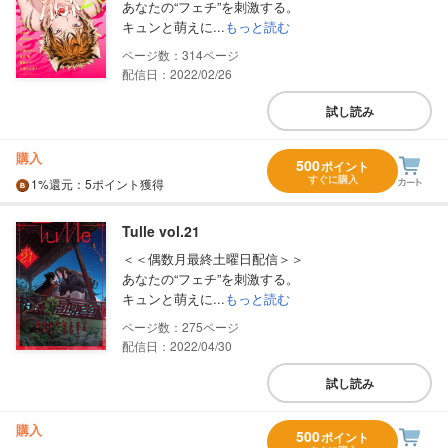
あなたの“フェチ”を刺激する。
キュンと萌えに...
もっと読む
314
配信日：2022/02/26
試し読み
購入
500
ポイント
すぐに購入
1%
還元
：5ポイント獲得
Tulle vol.21
＜＜偶数月最終土曜日配信＞＞
あなたの“フェチ”を刺激する。
キュンと萌えに...
もっと読む
275
配信日：2022/04/30
試し読み
購入
500
ポイント