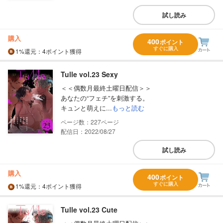
試し読み
購入
400
ポイント
すぐに購入
1%
還元
：4ポイント獲得
Tulle vol.23 Sexy
＜＜偶数月最終土曜日配信＞＞
あなたの“フェチ”を刺激する。
キュンと萌えに...
もっと読む
227
配信日：2022/08/27
試し読み
購入
400
ポイント
すぐに購入
1%
還元
：4ポイント獲得
Tulle vol.23 Cute