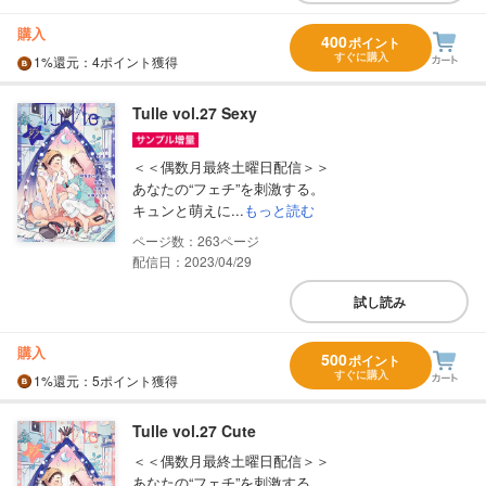
購入
400
ポイント
すぐに購入
1%
還元
：4ポイント獲得
Tulle vol.27 Sexy
＜＜偶数月最終土曜日配信＞＞
あなたの“フェチ”を刺激する。
キュンと萌えに...
もっと読む
263
配信日：2023/04/29
試し読み
購入
500
ポイント
すぐに購入
1%
還元
：5ポイント獲得
Tulle vol.27 Cute
＜＜偶数月最終土曜日配信＞＞
あなたの“フェチ”を刺激する。