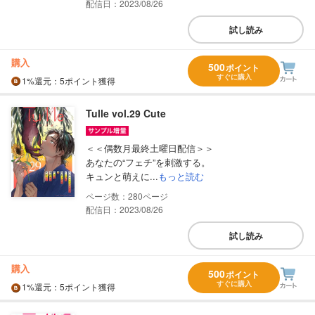
配信日：2023/08/26
試し読み
購入
500
ポイント
すぐに購入
1%
還元
：5ポイント獲得
Tulle vol.29 Cute
＜＜偶数月最終土曜日配信＞＞
あなたの“フェチ”を刺激する。
キュンと萌えに...
もっと読む
280
配信日：2023/08/26
試し読み
購入
500
ポイント
すぐに購入
1%
還元
：5ポイント獲得