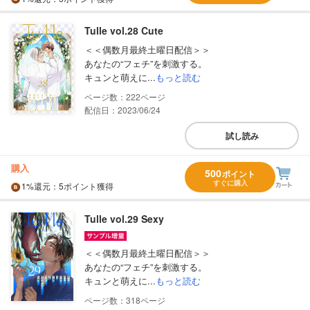
Tulle vol.28 Cute
＜＜偶数月最終土曜日配信＞＞
あなたの“フェチ”を刺激する。
キュンと萌えに...
もっと読む
222
配信日：2023/06/24
試し読み
購入
500
ポイント
すぐに購入
1%
還元
：5ポイント獲得
Tulle vol.29 Sexy
＜＜偶数月最終土曜日配信＞＞
あなたの“フェチ”を刺激する。
キュンと萌えに...
もっと読む
318