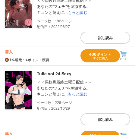
＜＜偶数月最終土曜日配信＞＞
あなたの“フェチ”を刺激する。
キュンと萌えに...
もっと読む
192
配信日：2022/08/27
試し読み
購入
400
ポイント
すぐに購入
1%
還元
：4ポイント獲得
Tulle vol.24 Sexy
＜＜偶数月最終土曜日配信＞＞
あなたの“フェチ”を刺激する。
キュンと萌えに...
もっと読む
228
配信日：2022/10/29
試し読み
購入