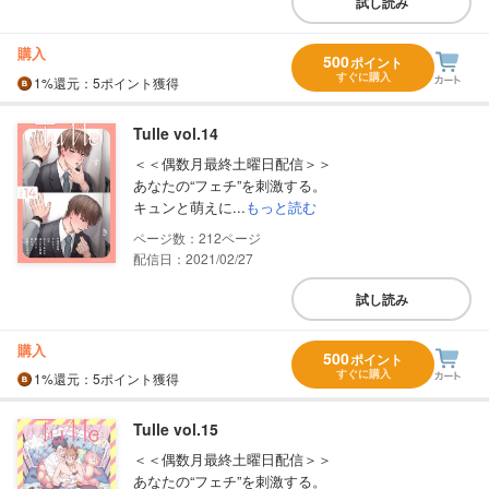
試し読み
購入
500
ポイント
すぐに購入
1%
還元
：5ポイント獲得
Tulle vol.14
＜＜偶数月最終土曜日配信＞＞
あなたの“フェチ”を刺激する。
キュンと萌えに...
もっと読む
212
配信日：2021/02/27
試し読み
購入
500
ポイント
すぐに購入
1%
還元
：5ポイント獲得
Tulle vol.15
＜＜偶数月最終土曜日配信＞＞
あなたの“フェチ”を刺激する。