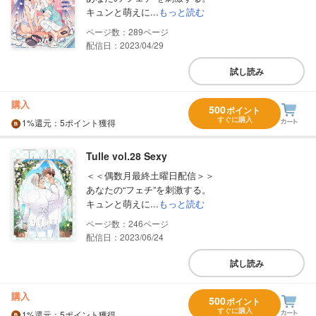
キュンと萌えに...
もっと読む
289
配信日：2023/04/29
試し読み
購入
500
ポイント
すぐに購入
1%
還元
：5ポイント獲得
Tulle vol.28 Sexy
＜＜偶数月最終土曜日配信＞＞
あなたの“フェチ”を刺激する。
キュンと萌えに...
もっと読む
246
配信日：2023/06/24
試し読み
購入
500
ポイント
すぐに購入
1%
還元
：5ポイント獲得