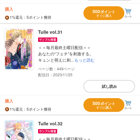
購入
500
ポイント
すぐに購入
1%
還元
：5ポイント獲得
Tulle vol.31
＜＜毎月最終土曜日配信＞＞
あなたの“フェチ”を刺激する。
キュンと萌えに刺...
もっと読む
449
配信日：2023/11/25
試し読み
購入
500
ポイント
すぐに購入
1%
還元
：5ポイント獲得
Tulle vol.32
＜＜毎月最終土曜日配信＞＞