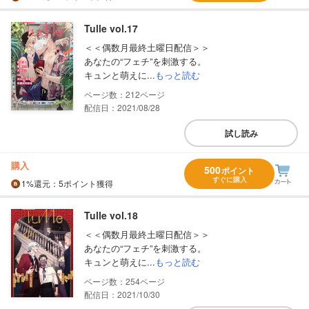
Tulle vol.17
＜＜偶数月最終土曜日配信＞＞
あなたの“フェチ”を刺激する。
キュンと萌えに...
もっと読む
212
配信日：2021/08/28
試し読み
購入
500
ポイント
すぐに購入
1%
還元
：5ポイント獲得
Tulle vol.18
＜＜偶数月最終土曜日配信＞＞
あなたの“フェチ”を刺激する。
キュンと萌えに...
もっと読む
254
配信日：2021/10/30