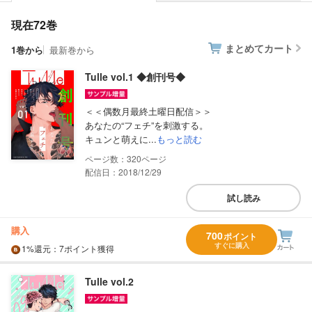
現在72巻
まとめてカート
1巻から
最新巻から
Tulle vol.1 ◆創刊号◆
＜＜偶数月最終土曜日配信＞＞
あなたの“フェチ”を刺激する。
キュンと萌えに...
もっと読む
320
配信日：2018/12/29
試し読み
購入
700
ポイント
すぐに購入
1%
還元
：7ポイント獲得
Tulle vol.2