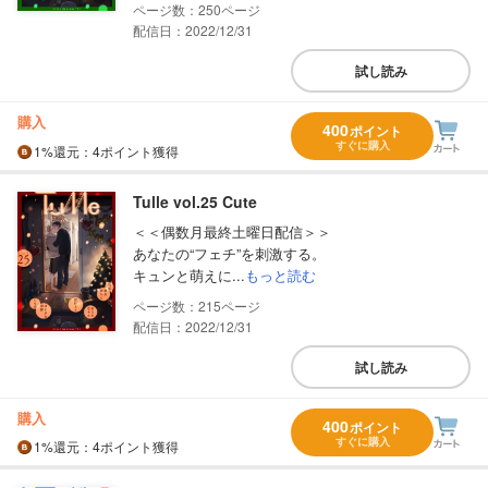
250
配信日：2022/12/31
試し読み
購入
400
ポイント
すぐに購入
1%
還元
：4ポイント獲得
Tulle vol.25 Cute
＜＜偶数月最終土曜日配信＞＞
あなたの“フェチ”を刺激する。
キュンと萌えに...
もっと読む
215
配信日：2022/12/31
試し読み
購入
400
ポイント
すぐに購入
1%
還元
：4ポイント獲得