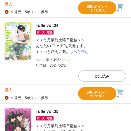
購入
500
ポイント
すぐに購入
1%
還元
：5ポイント獲得
Tulle vol.34
＜＜毎月最終土曜日配信＞＞
あなたの“フェチ”を刺激する。
キュンと萌えに刺...
もっと読む
495
配信日：2024/02/24
試し読み
購入
500
ポイント
すぐに購入
1%
還元
：5ポイント獲得
Tulle vol.35
＜＜毎月最終土曜日配信＞＞