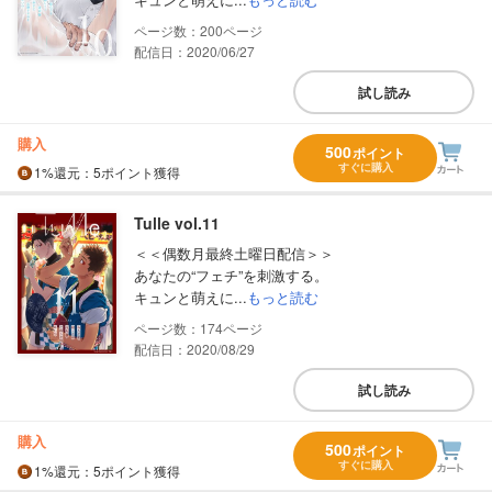
200
配信日：2020/06/27
試し読み
購入
500
ポイント
すぐに購入
1%
還元
：5ポイント獲得
Tulle vol.11
＜＜偶数月最終土曜日配信＞＞
あなたの“フェチ”を刺激する。
キュンと萌えに...
もっと読む
174
配信日：2020/08/29
試し読み
購入
500
ポイント
すぐに購入
1%
還元
：5ポイント獲得