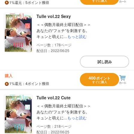
すぐに購入
1%
還元
：5ポイント獲得
Tulle vol.22 Sexy
＜＜偶数月最終土曜日配信＞＞
あなたの“フェチ”を刺激する。
キュンと萌えに...
もっと読む
178
配信日：2022/06/25
試し読み
購入
400
ポイント
すぐに購入
1%
還元
：4ポイント獲得
Tulle vol.22 Cute
＜＜偶数月最終土曜日配信＞＞
あなたの“フェチ”を刺激する。
キュンと萌えに...
もっと読む
218
配信日：2022/06/25