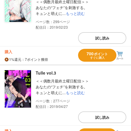
＜＜偶数月最終土曜日配信＞＞
あなたの“フェチ”を刺激する。
キュンと萌えに...
もっと読む
299
配信日：2019/02/23
試し読み
購入
700
ポイント
すぐに購入
1%
還元
：7ポイント獲得
Tulle vol.3
＜＜偶数月最終土曜日配信＞＞
あなたの“フェチ”を刺激する。
キュンと萌えに...
もっと読む
277
配信日：2019/04/27
試し読み
購入