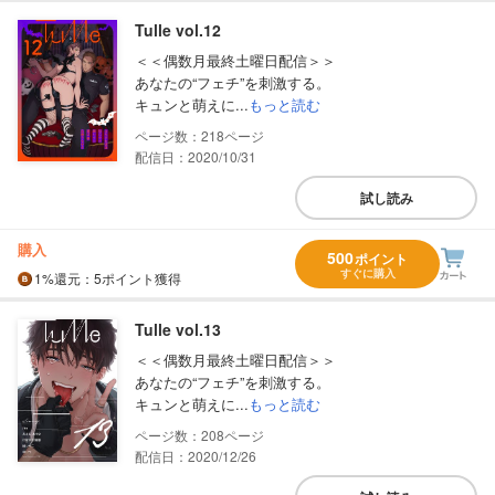
Tulle vol.12
＜＜偶数月最終土曜日配信＞＞
あなたの“フェチ”を刺激する。
キュンと萌えに...
もっと読む
218
配信日：2020/10/31
試し読み
購入
500
ポイント
すぐに購入
1%
還元
：5ポイント獲得
Tulle vol.13
＜＜偶数月最終土曜日配信＞＞
あなたの“フェチ”を刺激する。
キュンと萌えに...
もっと読む
208
配信日：2020/12/26