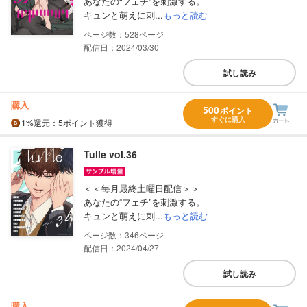
あなたの“フェチ”を刺激する。
キュンと萌えに刺...
もっと読む
528
配信日：2024/03/30
試し読み
購入
500
ポイント
すぐに購入
1%
還元
：5ポイント獲得
Tulle vol.36
＜＜毎月最終土曜日配信＞＞
あなたの“フェチ”を刺激する。
キュンと萌えに刺...
もっと読む
346
配信日：2024/04/27
試し読み
購入