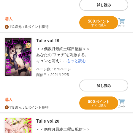
試し読み
購入
500
ポイント
すぐに購入
1%
還元
：5ポイント獲得
Tulle vol.19
＜＜偶数月最終土曜日配信＞＞
あなたの“フェチ”を刺激する。
キュンと萌えに...
もっと読む
272
配信日：2021/12/25
試し読み
購入
500
ポイント
すぐに購入
1%
還元
：5ポイント獲得
Tulle vol.20
＜＜偶数月最終土曜日配信＞＞