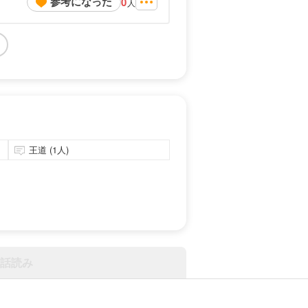
参考になった
0
人
王道 (1人)
話読み