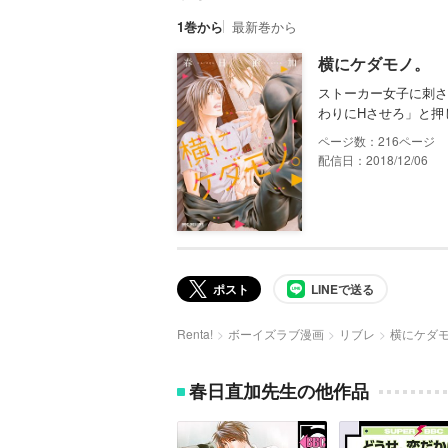
1巻から
最新巻から
横にケダモノ。
ストーカー女子に刺さ
わりにHさせろ」と押
216
配信日：2018/12/06
ポスト
LINEで送る
Renta!
ボーイズラブ漫画
リブレ
横にケダ
春日直加先生の他作品