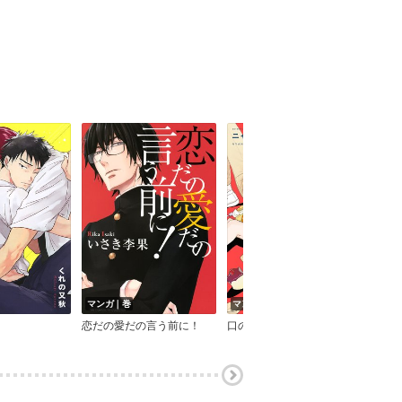
マンガ｜巻
マンガ｜巻
マン
て
恋だの愛だの言う前に！
口の中の舌【電子限定おまけ付】
オン