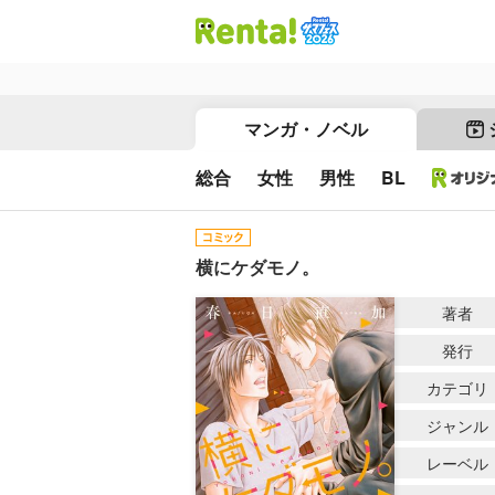
マンガ・ノベル
総合
女性
男性
BL
横にケダモノ。
著者
発行
カテゴリ
ジャンル
レーベル