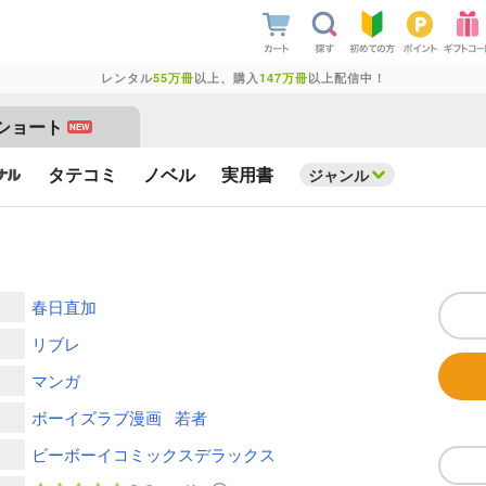
レンタル
55万冊
以上、購入
147万冊
以上配信中！
ショート
NEW
タテコミ
ノベル
実用書
ジャンル
春日直加
リブレ
マンガ
ボーイズラブ漫画
若者
ビーボーイコミックスデラックス