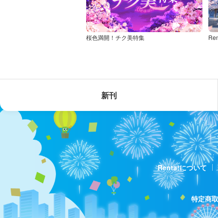
桜色満開！チク美特集
新刊
Renta!について
特定商