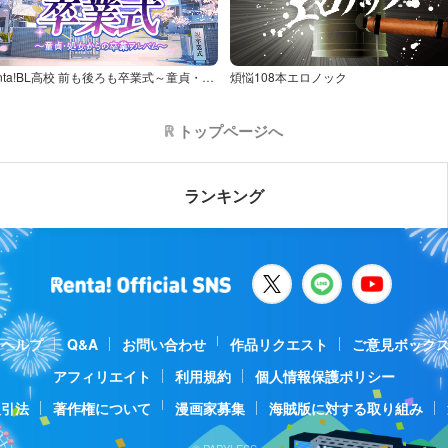
Renta!BL高校 前も後ろも卒業式～童貞・処女からの卒業アルバム～
煩悩108本エロノック
トップページへ
ランキング
ヘルプ
Q&A
お問い合わせ
作品リクエスト
ご意見ボック
アフィリエイト
利用規約
個人情報保護ポリシー
取引法
著作権について
漫画家募集
海賊版に対する取り組み