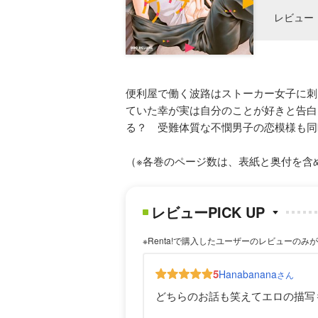
レビュー
便利屋で働く波路はストーカー女子に刺
ていた幸が実は自分のことが好きと告白
る？ 受難体質な不憫男子の恋模様も同
（※各巻のページ数は、表紙と奥付を含
レビューPICK UP
※Renta!で購入したユーザーのレビューのみ
5
Hanabanana
さん
どちらのお話も笑えてエロの描写