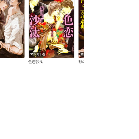
マンガ｜巻
マンガ｜巻
マン
色恋沙汰
獣の恋鎖
荒っ