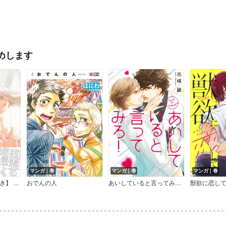
めします
マンガ｜巻
マンガ｜巻
マンガ｜巻
【電子限定おまけ付き】 面倒な同居人
おでんの人
あいしていると言ってみろ！
獣欲に恋し