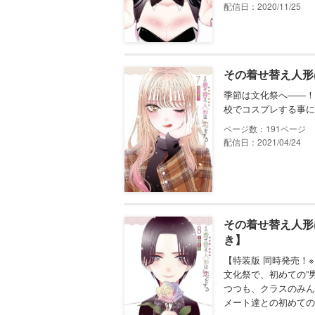
配信日：2020/11/25
その着せ替え人形
季節は文化祭へ――！
校でコスプレする事に
191
配信日：2021/04/24
その着せ替え人形
き】
【特装版 同時発売！
文化祭で、初めての”
つつも、クラスのみん
メート達との初めての