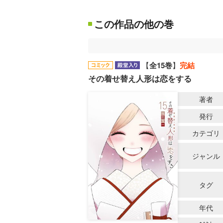
この作品の他の巻
【
全15巻
】
完結
その着せ替え人形は恋をする
著者
発行
カテゴリ
ジャンル
タグ
年代