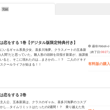
み
は恋をする 1巻【デジタル版限定特典付き】
通常700ポ
にいるギャル系美少女、喜多川海夢。クラスメートの五条新
（終了日:
08/27
の人間”だと思っていた。雛人形の頭師を目指す新菜が、放課後
いると、そこに現れたのは…まさかの…！？ 二人のドキド
有料版の購
スクールライフが始まる！！
は恋をする 2巻
主人公、五条新菜は、クラスのギャル、喜多川海夢のコスプ
かし…タイムリミットはたったの2週間！？ 乗り越えた先