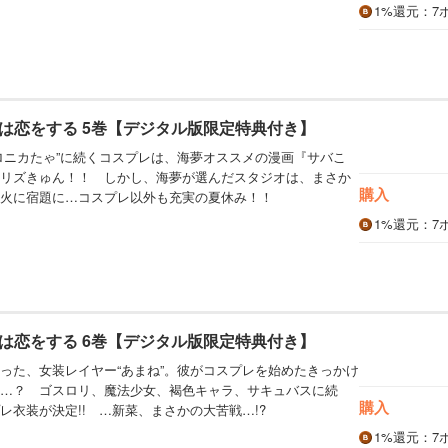
1%
還元
：7
は恋をする 5巻【デジタル版限定特典付き】
ロニカたゃ”に続くコスプレは、海夢オススメの漫画『サバこ
リズきゅん！！ しかし、海夢が選んだスタジオは、まさか
購入
火に宿題に…コスプレ以外も充実の夏休み！！
1%
還元
：7
は恋をする 6巻【デジタル版限定特典付き】
った、女装レイヤー“あまね”。彼がコスプレを始めたきっかけ
…？ ゴスロリ、魔法少女、褐色キャラ、サキュバスに続
購入
レ衣装が決定!! …新菜、まさかの大苦戦…!?
1%
還元
：7