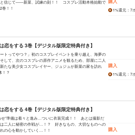
購入
と信じて――新菜、試練の刻！！ コスプレ活動本格始動で
2巻！！
1%
還元
：7
は恋をする 3巻【デジタル版限定特典付き】
ートってやつ？」初のコスプレイベントを乗り越え、海夢の
そして、次のコスプレの原作アニメを観るため、部屋に二人
購入
新たな美少女コスプレイヤー、ジュジュが新菜の家を訪れ
体！？
1%
還元
：7
は恋をする 4巻【デジタル版限定特典付き】
わせ”準備は着々と進み…ついに衣装完成！！ あとは撮影だ
は二人に秘密の作戦が…！？ 好きなもの、大切なものへの
購入
れの心を動かしていく…！！