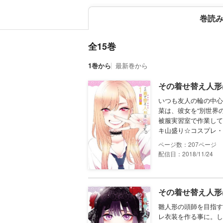
巻読
全15巻
1巻から
最新巻から
その着せ替え人形
いつも友人の輪の中心
菜は、彼女を“別世界
被服実習室で作業して
キ山盛り☆コスプレ・
207
配信日：2018/11/24
その着せ替え人形
雛人形の頭師を目指す
レ衣装を作る事に。し