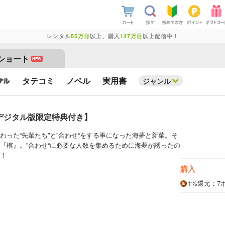
レンタル
55万冊
以上、購入
147万冊
以上配信中！
ショート
NEW
タテコミ
ノベル
実用書
ジャンル
【デジタル版限定特典付き】
わった“先輩たち”と”合わせ“をする事になった海夢と新菜。そ
『棺』。”合わせ“に必要な人数を集めるために海夢が誘ったの
！
購入
1%
還元
：7