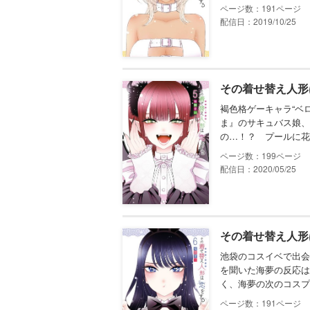
191
配信日：2019/10/25
その着せ替え人形
褐色格ゲーキャラ“ベ
ま』のサキュバス娘、
の…！？ プールに花
199
配信日：2020/05/25
その着せ替え人形
池袋のコスイベで出会
を聞いた海夢の反応は
く、海夢の次のコスプ
191