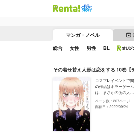
マンガ・ノベル
総合
女性
男性
BL
その着せ替え人形は恋をする 10巻
コスプレイベントで関
の作品はホラーゲーム
は、まさかのあの人…
207
配信日：2022/09/24