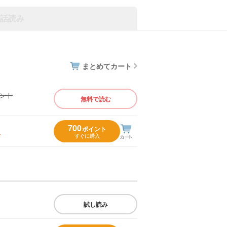
話読み
まとめてカート
イント
無料で読む
）
700
ポイント
入
すぐに購入
試し読み