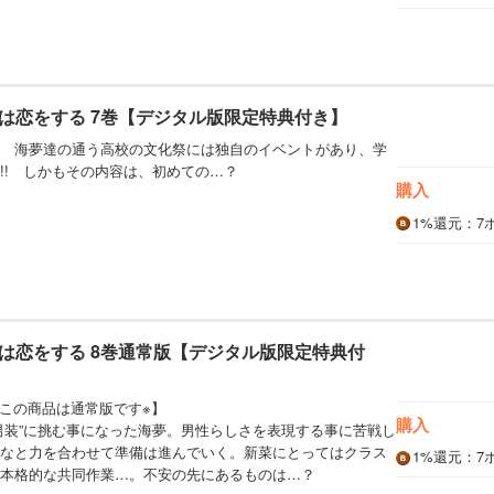
は恋をする 7巻【デジタル版限定特典付き】
 海夢達の通う高校の文化祭には独自のイベントがあり、学
!! しかもその内容は、初めての…？
購入
1%
還元
：7
は恋をする 8巻通常版【デジタル版限定特典付
※この商品は通常版です※】
購入
男装”に挑む事になった海夢。男性らしさを表現する事に苦戦し
なと力を合わせて準備は進んでいく。新菜にとってはクラス
1%
還元
：7
本格的な共同作業…。不安の先にあるものは…？