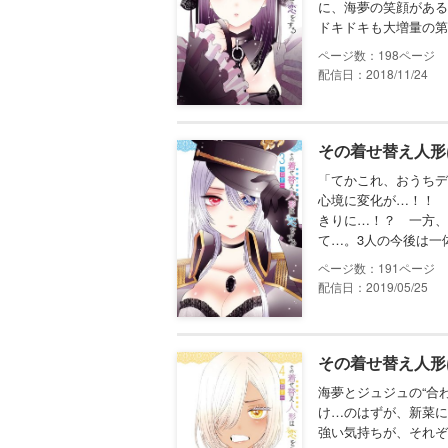
に、海夢の笑顔がある
ドキドキも大増量の第
198
配信日：2018/11/24
その着せ替え人形
「てかこれ、おうちデ
心境に変化が…！！ 
きりに…！？ 一方、
て…。3人の今後は一
191
配信日：2019/05/25
その着せ替え人形
海夢とジュジュの“合
け…のはずが、新菜に
強い気持ちが、それぞ