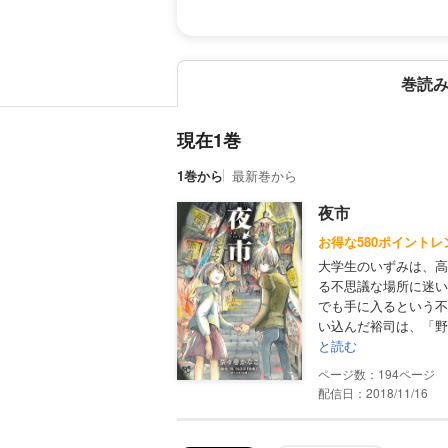
巻読
現在1巻
1巻から
最新巻から
夜市
お得な580ポイントレ
大学生のいずみは、高
る不思議な場所に迷い
でも手に入るという不
い込んだ裕司は、「野
と読む
194
配信日：2018/11/16