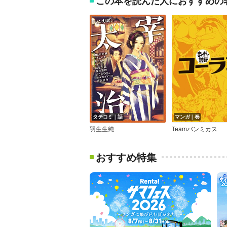
この本を読んだ人におすすめの
タテコミ｜話
マンガ｜巻
羽生生純
Teamバンミカス
おすすめ特集