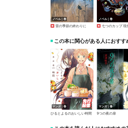
ノベル｜巻
ノベル｜巻
雷の季節の終わりに
七つのカップ 現代ホラー小説
この本に関心がある人におすす
マンガ｜巻
マンガ｜巻
ひるとよるのおいしい時間
9つの夜の扉