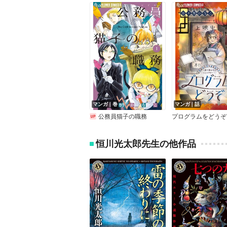
マンガ｜巻
マンガ｜話
公務員猫子の職務
恒川光太郎先生の他作品