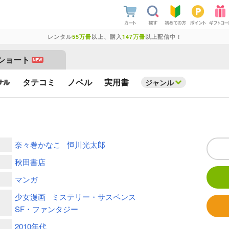
レンタル
55万冊
以上、購入
147万冊
以上配信中！
ショート
NEW
タテコミ
ノベル
実用書
ジャンル
奈々巻かなこ
恒川光太郎
秋田書店
マンガ
少女漫画
ミステリー・サスペンス
SF・ファンタジー
2010年代