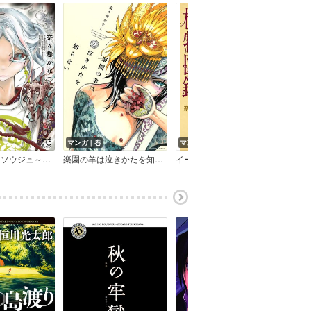
マンガ｜巻
マンガ｜巻
マン
神域のシャラソウジュ～少年平家物語～【電子特別版】
楽園の羊は泣きかたを知らない
イーフィの植物図鑑
迷子