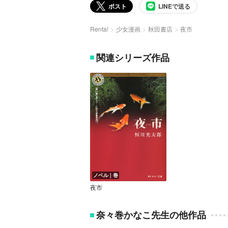
ポスト
LINEで送る
Renta!
少女漫画
秋田書店
夜市
関連シリーズ作品
ノベル｜巻
夜市
奈々巻かなこ先生の他作品