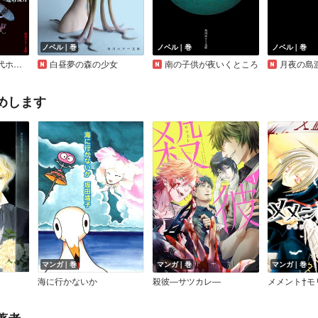
ノベル｜巻
ノベル｜巻
ノベル｜巻
傑作集
白昼夢の森の少女
南の子供が夜いくところ
月夜の島
めします
マンガ｜巻
マンガ｜巻
マンガ｜巻
海に行かないか
殺彼―サツカレ―
メメント†モ