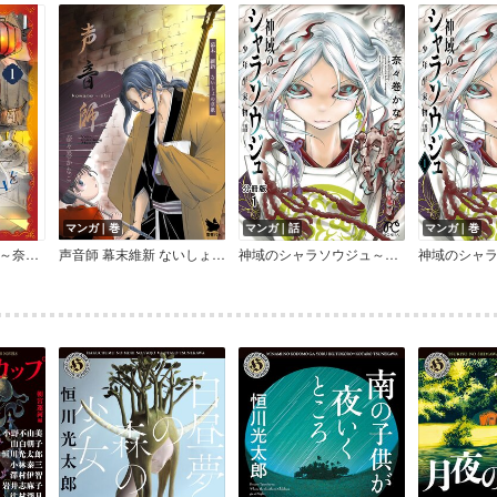
マンガ｜巻
マンガ｜話
マンガ｜巻
プログラムをどうぞ～奈々巻かなこミニシアター～【単話】
声音師 幕末維新 ないしょの草紙
神域のシャラソウジュ～少年平家物語～【分冊版】