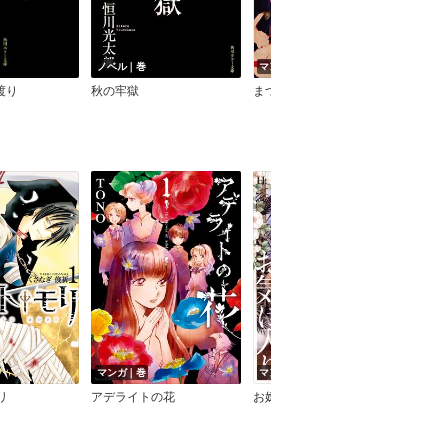
ノベル｜巻
マンガ｜巻
渡り
秋の牢獄
まつろはぬもの
マンガ｜巻
マンガ｜巻
マン
リ
アデライトの花
お嬢様のお気に入り