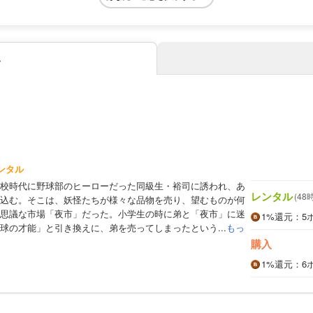
み
ンタル
校時代に野球部のヒーローだった同級生・裕司に誘われ、あ
レンタル
(48
込む。そこは、妖怪たちが様々な品物を売り、望むものが何
思議な市場「夜市」だった。小学生の時に弟と「夜市」に迷
1%
還元
：5
球の才能」と引き換えに、弟を売ってしまったという...
もっ
購入
1%
還元
：6