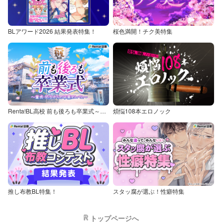
BLアワード2026 結果発表特集！
桜色満開！チク美特集
Renta!BL高校 前も後ろも卒業式～童貞・処女からの卒業アルバム～
煩悩108本エロノック
推し布教BL特集！
スタッ腐が選ぶ！性癖特集
トップページへ