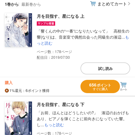
まとめてカート
1巻から
最新巻から
月を目指す、星になる 上
「響くんの中の“一番”になりたいなって」 高校生の
響(なり)は、音楽室で偶然出会った同級生の湊辺...
も
っと読む
178
配信日：2019/07/30
試し読み
購入
656
ポイント
すぐに購入
1%
還元
：6ポイント獲得
月を目指す、星になる 下
「お前、ほんとはどうしたいの?」 湊辺のおかげも
あり、ピアノを弾くことに前向きになっていた響。
し...
もっと読む
178