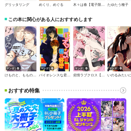
グリッタリング
めくり、めぐる
木々は春【電子限定描き下ろし付き】
たゆたう種子
この本に関心がある人におすすめします
マンガ｜巻
マンガ｜巻
マンガ｜巻
マンガ｜巻
けものと、ももの、 【コミックス版】【Renta！限定特典付き】
バイオレンスな君が好き
劣情ラブクロス【電子限定漫画付き】
おすすめ特集