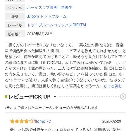
ボーイズラブ漫画
同級生
ジャンル
.Bloom ドットブルーム
雑誌
ドットブルームコミックスDIGITAL
レーベル
2018年3月23日
紙初版日
「響くんの中の“一番”になりたいなって」 高校生の響(なり)は、音楽
室で偶然出会った同級生の湊辺に、「ピアノを教えてくれませんか」と
懇願され、何故か教えてあげることに。軽そうな見た目に反してピアノ
の練習に真面目に取り組む湊辺は、話してみれば穏やかで心優しく、ど
こか大人びた印象の男だった。二人は次第に距離を縮め、響は湊辺に心
の内を見せていく。実は、幼い頃からピアノを習っていた響には、あ
る“トラウマ”があり、人前で弾く自信がなくなっていたのだ。悩みを打
ち明けた響に、湊辺は優しく励ましの言葉をかける一方...
もっと読む
レビューPICK UP
※Renta!で購入したユーザーのレビューのみが表示されます
4
tomo
2020-02-29
さん
優しいお話で可愛かった。エロを求めている人には無理なお話だ