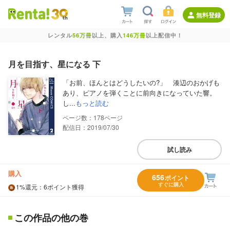
無料登録
レンタル
56万冊
以上、購入
146万冊
以上配信中！
月を目指す、星になる 下
「お前、ほんとはどうしたいの?」 湊辺のおかげも
あり、ピアノを弾くことに前向きになっていた響。
し...
もっと読む
178
配信日：2019/07/30
試し読み
購入
656
ポイント
すぐに購入
1%
還元
：6ポイント獲得
この作品の他の巻