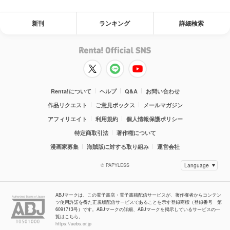
新刊
ランキング
詳細検索
Renta!について
ヘルプ
Q&A
お問い合わせ
作品リクエスト
ご意見ボックス
メールマガジン
アフィリエイト
利用規約
個人情報保護ポリシー
特定商取引法
著作権について
漫画家募集
海賊版に対する取り組み
運営会社
© PAPYLESS
ABJマークは、この電子書店・電子書籍配信サービスが、著作権者からコンテン
ツ使用許諾を得た正規版配信サービスであることを示す登録商標（登録番号 第
6091713号）です。ABJマークの詳細、ABJマークを掲示しているサービスの一
覧はこちら。
https://aebs.or.jp