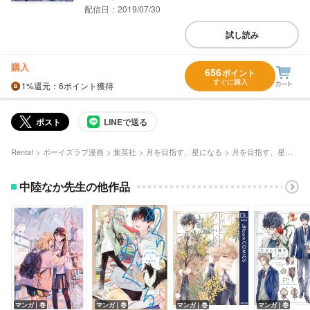
配信日：2019/07/30
試し読み
購入
656
ポイント
すぐに購入
1%
還元
：6ポイント獲得
ポスト
LINEで送る
Renta!
ボーイズラブ漫画
集英社
月を目指す、星になる
月を目指す、星になる 下
中陸なか先生の他作品
マンガ｜巻
マンガ｜巻
マンガ｜巻
マンガ｜巻