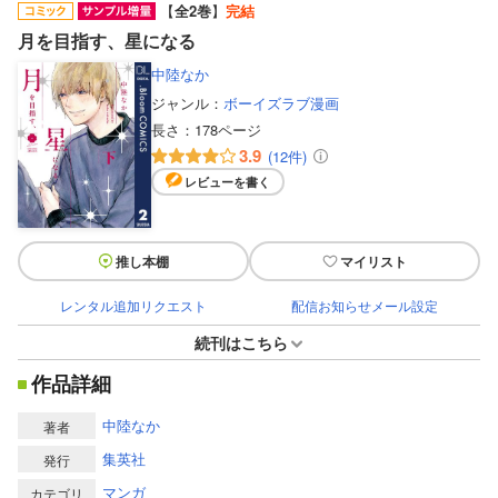
【
全2巻
】
完結
月を目指す、星になる
中陸なか
ジャンル：
ボーイズラブ漫画
長さ：
178ページ
3.9
(12件)
レビューを書く
推し本棚
マイリスト
レンタル追加リクエスト
配信お知らせメール設定
続刊はこちら
作品詳細
中陸なか
著者
集英社
発行
マンガ
カテゴリ