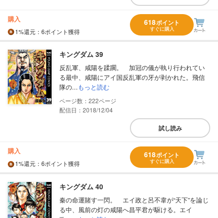
購入
618
ポイント
すぐに購入
1%
還元
：6ポイント獲得
キングダム 39
反乱軍、咸陽を蹂躙。 加冠の儀が執り行われてい
る最中、咸陽にアイ国反乱軍の牙が剥かれた。飛信
隊の...
もっと読む
222
配信日：2018/12/04
試し読み
購入
618
ポイント
すぐに購入
1%
還元
：6ポイント獲得
キングダム 40
秦の命運賭す一閃。 エイ政と呂不韋が“天下”を論じ
る中、風前の灯の咸陽へ昌平君が駆ける。エイ