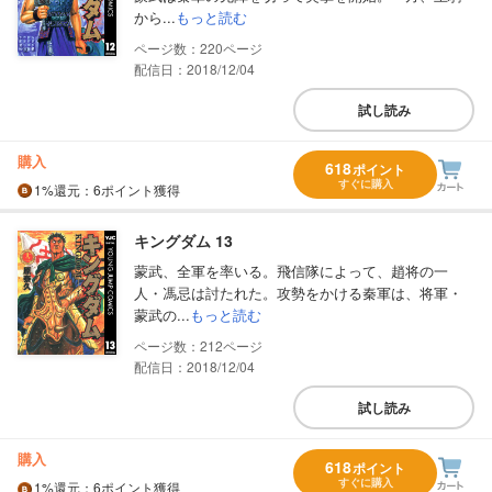
から...
もっと読む
220
配信日：2018/12/04
試し読み
購入
618
ポイント
すぐに購入
1%
還元
：6ポイント獲得
キングダム 13
蒙武、全軍を率いる。飛信隊によって、趙将の一
人・馮忌は討たれた。攻勢をかける秦軍は、将軍・
蒙武の...
もっと読む
212
配信日：2018/12/04
試し読み
購入
618
ポイント
すぐに購入
1%
還元
：6ポイント獲得