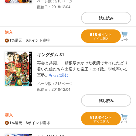
213
配信日：2018/12/04
試し読み
購入
618
ポイント
すぐに購入
1%
還元
：6ポイント獲得
キングダム 31
再会と共闘。 精根尽きかけた状態でサイにたどり
着いた信たちを出迎えた秦王・エイ政。李牧率いる
軍勢...
もっと読む
213
配信日：2018/12/04
試し読み
購入
618
ポイント
すぐに購入
1%
還元
：6ポイント獲得