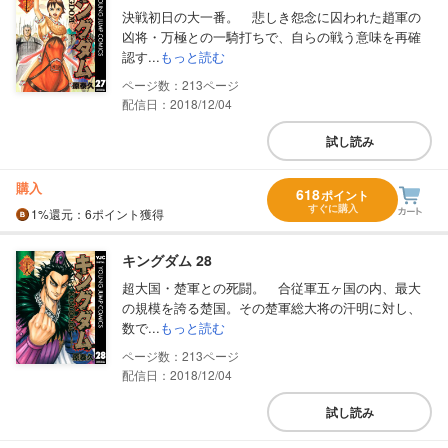
決戦初日の大一番。 悲しき怨念に囚われた趙軍の
凶将・万極との一騎打ちで、自らの戦う意味を再確
認す...
もっと読む
213
配信日：2018/12/04
試し読み
購入
618
ポイント
すぐに購入
1%
還元
：6ポイント獲得
キングダム 28
超大国・楚軍との死闘。 合従軍五ヶ国の内、最大
の規模を誇る楚国。その楚軍総大将の汗明に対し、
数で...
もっと読む
213
配信日：2018/12/04
試し読み