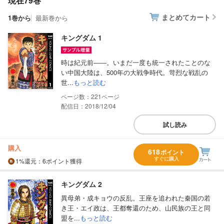
現在79巻
まとめてカート
1巻から
最新巻から
キングダム 1
時は紀元前――。いまだ一度も統一されたことのな
い中国大陸は、500年の大戦争時代。苛烈な戦乱の
世...
もっと読む
221
配信日：2018/12/04
試し読み
購入
618
ポイント
すぐに購入
1%
還元
：6ポイント獲得
キングダム 2
異母弟・成キョウの反乱。王座を追われた秦国の若
き王・エイ政は、王都奪還のため、山民族の王と同
盟を...
もっと読む