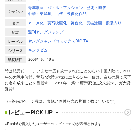
青年漫画
バトル・アクション
歴史・時代
ジャンル
中華・東洋風
古代
映像化作品
アニメ化
実写映画化
舞台化
長編漫画
殿堂入り
タグ
週刊ヤングジャンプ
雑誌
ヤングジャンプコミックスDIGITAL
レーベル
キングダム
シリーズ
2006年5月19日
紙初版日
時は紀元前――。いまだ一度も統一されたことのない中国大陸は、500
年の大戦争時代。苛烈な戦乱の世に生きる少年・信は、自らの腕で天下
に名を成すことを目指す!! 2013年、第17回手塚治虫文化賞マンガ大賞
受賞!
（※各巻のページ数は、表紙と奥付を含め片面で数えています）
レビューPICK UP
※Renta!で購入したユーザーのレビューのみが表示されます