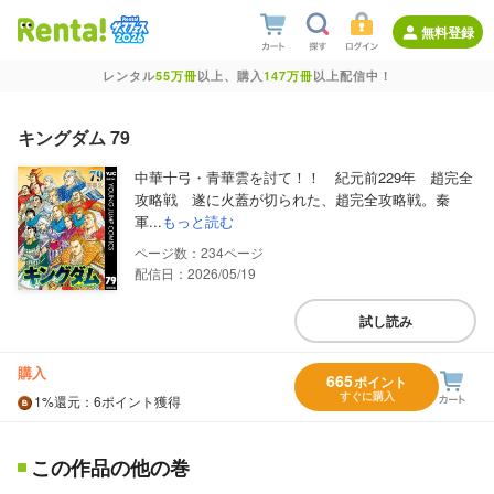
無料登録
レンタル
55万冊
以上、購入
147万冊
以上配信中！
キングダム 79
中華十弓・青華雲を討て！！ 紀元前229年 趙完全
攻略戦 遂に火蓋が切られた、趙完全攻略戦。秦
軍...
もっと読む
234
配信日：2026/05/19
試し読み
購入
665
ポイント
すぐに購入
1%
還元
：6ポイント獲得
この作品の他の巻