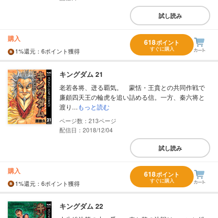
試し読み
購入
618
ポイント
すぐに購入
1%
還元
：6ポイント獲得
キングダム 21
老若各将、迸る覇気。 蒙恬・王賁との共同作戦で
廉頗四天王の輪虎を追い詰める信。一方、秦六将と
渡り...
もっと読む
213
配信日：2018/12/04
試し読み
購入
618
ポイント
すぐに購入
1%
還元
：6ポイント獲得
キングダム 22