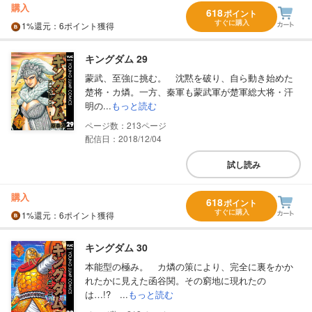
購入
618
ポイント
すぐに購入
1%
還元
：6ポイント獲得
キングダム 29
蒙武、至強に挑む。 沈黙を破り、自ら動き始めた
楚将・カ燐。一方、秦軍も蒙武軍が楚軍総大将・汗
明の...
もっと読む
213
配信日：2018/12/04
試し読み
購入
618
ポイント
すぐに購入
1%
還元
：6ポイント獲得
キングダム 30
本能型の極み。 カ燐の策により、完全に裏をかか
れたかに見えた函谷関。その窮地に現れたの
は…!? ...
もっと読む