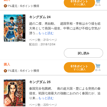
618
ポイント
すぐに購入
1%
還元
：6ポイント獲得
キングダム 24
趙の二傑、再始動。 趙国宰相・李牧はホウ煖を総
大将として燕国へ侵攻。中華には再び不穏な空気が
漂う...
もっと読む
213
配信日：2018/12/04
試し読み
購入
618
ポイント
すぐに購入
1%
還元
：6ポイント獲得
キングダム 25
秦国完全包囲網。 南の超大国・楚による突然の秦
侵攻。戦国七雄最大の強敵におののく秦国だが、迫
り来...
もっと読む
220