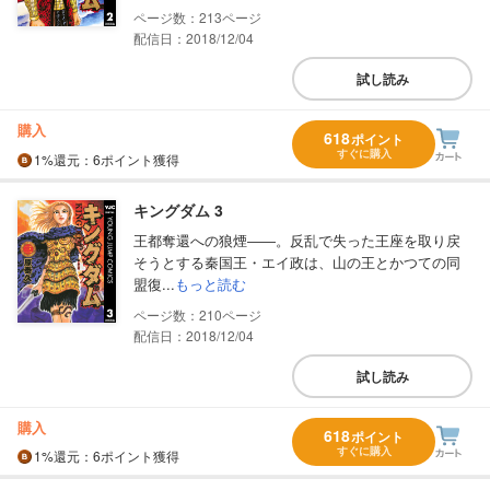
213
配信日：2018/12/04
試し読み
購入
618
ポイント
すぐに購入
1%
還元
：6ポイント獲得
キングダム 3
王都奪還への狼煙――。反乱で失った王座を取り戻
そうとする秦国王・エイ政は、山の王とかつての同
盟復...
もっと読む
210
配信日：2018/12/04
試し読み
購入
618
ポイント
すぐに購入
1%
還元
：6ポイント獲得