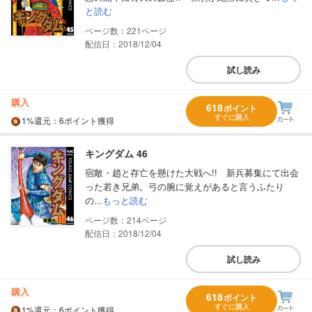
と読む
221
配信日：2018/12/04
試し読み
購入
618
ポイント
すぐに購入
1%
還元
：6ポイント獲得
キングダム 46
宿敵・趙と存亡を懸けた大戦へ!! 新兵募集にて出会
った若き兄弟。弓の腕に覚えがあると言うふたり
の...
もっと読む
214
配信日：2018/12/04
試し読み
購入
618
ポイント
すぐに購入
1%
還元
：6ポイント獲得