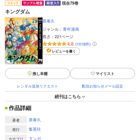
現在79巻
キングダム
原泰久
ジャンル：
青年漫画
長さ：
221ページ
4.8
(1018件)
レビューを書く
推し本棚
マイリスト
レンタル追加リクエスト
配信お知らせメール設定
続刊はこちら
作品詳細
原泰久
著者
集英社
発行
マンガ
カテゴリ