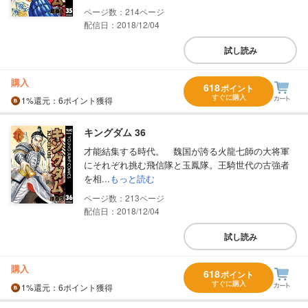
214
配信日：2018/12/04
試し読み
購入
618
ポイント
すぐに購入
1%
還元
：6ポイント獲得
キングダム 36
才能結集する時代。 魏国が誇る火龍七師の大将軍
にそれぞれ挑む飛信隊と玉鳳隊。王騎世代の古強者
を相...
もっと読む
213
配信日：2018/12/04
試し読み
購入
618
ポイント
すぐに購入
1%
還元
：6ポイント獲得