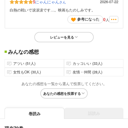
5
にゃんにゃん
2026-07-22
さん
白熱の戦いで涙涙涙です…。映画もたのしみです。
0
参考になった
人
レビューを見る
みんなの感想
アツい (51人)
カッコいい (33人)
女性もOK (30人)
友情・仲間 (28人)
あなたの感想を一覧から選んで投票してください。
あなたの感想を投票する
話読み
巻読み