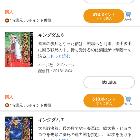
購入
618
ポイント
すぐに購入
1%
還元
：6ポイント獲得
キングダム 6
秦軍の歩兵となった信は、戦場へと到達。後手後手
に回る戦局の中、待ち受けるのは魏国が中華随一を
誇る...
もっと読む
212
配信日：2018/12/04
試し読み
購入
618
ポイント
すぐに購入
1%
還元
：6ポイント獲得
キングダム 7
大合戦決着。兵の数で劣る秦軍は、総大将・ヒョウ
コウを先頭に決死の総力戦を挑む…。武功をあげる