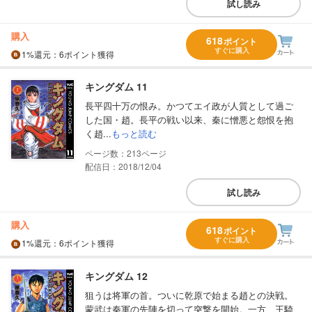
試し読み
購入
618
ポイント
すぐに購入
1%
還元
：6ポイント獲得
キングダム 11
長平四十万の恨み。かつてエイ政が人質として過ご
した国・趙。長平の戦い以来、秦に憎悪と怨恨を抱
く趙...
もっと読む
213
配信日：2018/12/04
試し読み
購入
618
ポイント
すぐに購入
1%
還元
：6ポイント獲得
キングダム 12
狙うは将軍の首。ついに乾原で始まる趙との決戦。
蒙武は秦軍の先陣を切って突撃を開始。一方、王騎