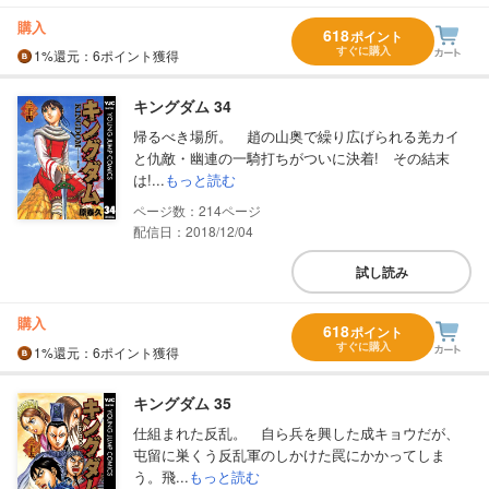
購入
618
ポイント
すぐに購入
1%
還元
：6ポイント獲得
キングダム 34
帰るべき場所。 趙の山奥で繰り広げられる羌カイ
と仇敵・幽連の一騎打ちがついに決着! その結末
は!...
もっと読む
214
配信日：2018/12/04
試し読み
購入
618
ポイント
すぐに購入
1%
還元
：6ポイント獲得
キングダム 35
仕組まれた反乱。 自ら兵を興した成キョウだが、
屯留に巣くう反乱軍のしかけた罠にかかってしま
う。飛...
もっと読む