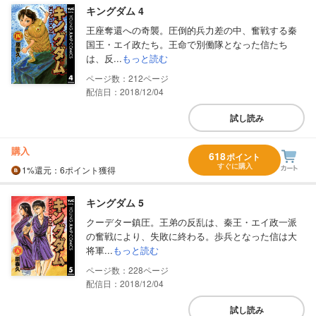
キングダム 4
王座奪還への奇襲。圧倒的兵力差の中、奮戦する秦
国王・エイ政たち。王命で別働隊となった信たち
は、反...
もっと読む
212
配信日：2018/12/04
試し読み
購入
618
ポイント
すぐに購入
1%
還元
：6ポイント獲得
キングダム 5
クーデター鎮圧。王弟の反乱は、秦王・エイ政一派
の奮戦により、失敗に終わる。歩兵となった信は大
将軍...
もっと読む
228
配信日：2018/12/04
試し読み