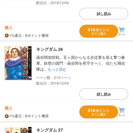
配信日：2018/12/04
試し読み
購入
618
ポイント
すぐに購入
1%
還元
：6ポイント獲得
キングダム 26
函谷関攻防戦。五ヶ国からなる合従軍を迎え撃つ秦
軍。鉄壁の国門・函谷関を死守すべく、信たち飛信
隊は...
もっと読む
213
配信日：2018/12/04
試し読み
購入
618
ポイント
すぐに購入
1%
還元
：6ポイント獲得
キングダム 27