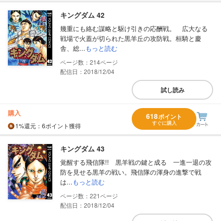
キングダム 42
幾重にも絡む謀略と駆け引きの応酬戦。 広大なる
戦場で火蓋が切られた黒羊丘の攻防戦。桓騎と慶
舎、総...
もっと読む
214
配信日：2018/12/04
試し読み
購入
618
ポイント
すぐに購入
1%
還元
：6ポイント獲得
キングダム 43
覚醒する飛信隊!! 黒羊戦の鍵と成る 一進一退の攻
防を見せる黒羊の戦い。飛信隊の渾身の進撃で戦
は...
もっと読む
221
配信日：2018/12/04