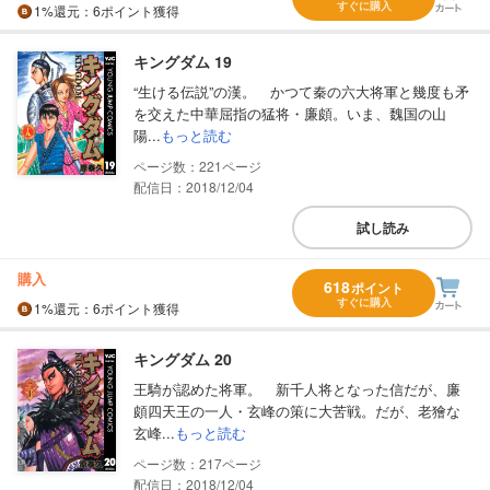
すぐに購入
1%
還元
：6ポイント獲得
キングダム 19
“生ける伝説”の漢。 かつて秦の六大将軍と幾度も矛
を交えた中華屈指の猛将・廉頗。いま、魏国の山
陽...
もっと読む
221
配信日：2018/12/04
試し読み
購入
618
ポイント
すぐに購入
1%
還元
：6ポイント獲得
キングダム 20
王騎が認めた将軍。 新千人将となった信だが、廉
頗四天王の一人・玄峰の策に大苦戦。だが、老獪な
玄峰...
もっと読む
217
配信日：2018/12/04