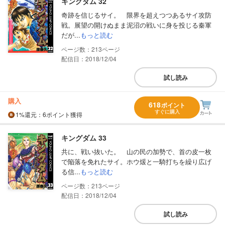
キングダム 32
奇跡を信じるサイ。 限界を超えつつあるサイ攻防
戦。展望の開けぬまま泥沼の戦いに身を投じる秦軍
だが...
もっと読む
213
配信日：2018/12/04
試し読み
購入
618
ポイント
すぐに購入
1%
還元
：6ポイント獲得
キングダム 33
共に、戦い抜いた。 山の民の加勢で、首の皮一枚
で陥落を免れたサイ。ホウ煖と一騎打ちを繰り広げ
る信...
もっと読む
213
配信日：2018/12/04
試し読み