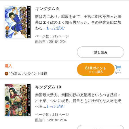
キングダム 9
敵は内にあり。暗殺を企て、王宮に刺客を放った黒
幕はエイ政のよく知る男だった。その刺客集団に加
わる...
もっと読む
212
配信日：2018/12/04
試し読み
購入
618
ポイント
すぐに購入
1%
還元
：6ポイント獲得
キングダム 10
秦国最大勢力。秦国の影の支配者というべき丞相・
呂不韋、ついに現る。質量ともに圧倒的な人材を統
べる...
もっと読む
213
配信日：2018/12/04