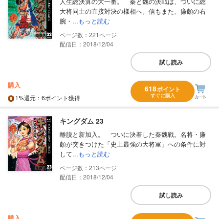
人生総決算の大一番。 秦と魏の決戦は、ついに総
大将同士の直接対決の様相へ。信もまた、廉頗の右
腕・...
もっと読む
221
配信日：2018/12/04
試し読み
購入
618
ポイント
すぐに購入
1%
還元
：6ポイント獲得
キングダム 23
離脱と新加入。 ついに決着した秦魏戦。名将・廉
頗が突きつけた「史上最強の大将軍」への条件に対
して...
もっと読む
213
配信日：2018/12/04
試し読み
購入