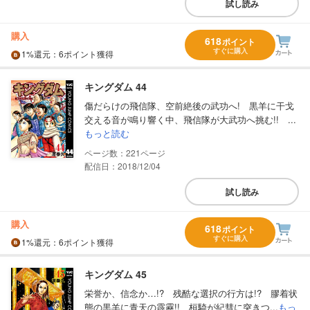
試し読み
購入
618
ポイント
すぐに購入
1%
還元
：6ポイント獲得
キングダム 44
傷だらけの飛信隊、空前絶後の武功へ! 黒羊に干戈
交える音が鳴り響く中、飛信隊が大武功へ挑む!! ...
もっと読む
221
配信日：2018/12/04
試し読み
購入
618
ポイント
すぐに購入
1%
還元
：6ポイント獲得
キングダム 45
栄誉か、信念か…!? 残酷な選択の行方は!? 膠着状
態の黒羊に青天の霹靂!! 桓騎が紀彗に突きつ...
もっ