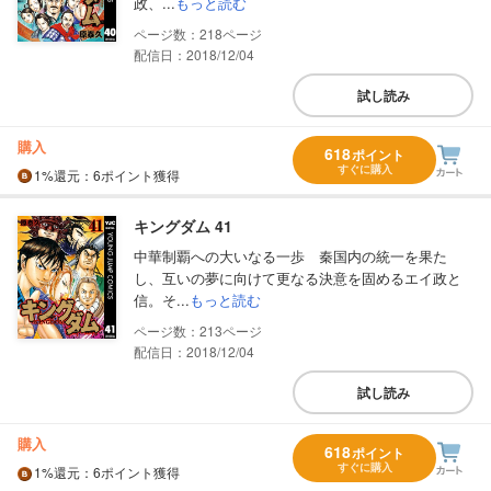
政、...
もっと読む
218
配信日：2018/12/04
試し読み
購入
618
ポイント
すぐに購入
1%
還元
：6ポイント獲得
キングダム 41
中華制覇への大いなる一歩 秦国内の統一を果た
し、互いの夢に向けて更なる決意を固めるエイ政と
信。そ...
もっと読む
213
配信日：2018/12/04
試し読み
購入
618
ポイント
すぐに購入
1%
還元
：6ポイント獲得