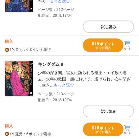
べく...
もっと読む
212
配信日：2018/12/04
試し読み
購入
618
ポイント
すぐに購入
1%
還元
：6ポイント獲得
キングダム 8
少年の深き闇。宮女に語られる秦王・エイ政の過
去。永年の敵国・趙において、虐げられ、心を閉ざ
し生き...
もっと読む
213
配信日：2018/12/04
試し読み
購入
618
ポイント
すぐに購入
1%
還元
：6ポイント獲得