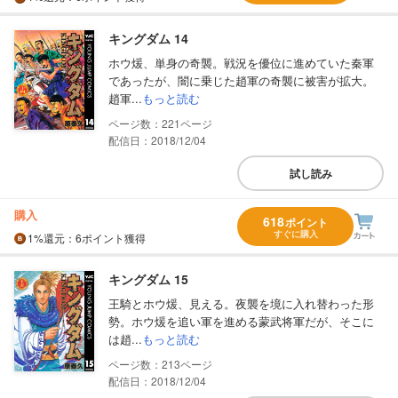
キングダム 14
ホウ煖、単身の奇襲。戦況を優位に進めていた秦軍
であったが、闇に乗じた趙軍の奇襲に被害が拡大。
趙軍...
もっと読む
221
配信日：2018/12/04
試し読み
購入
618
ポイント
すぐに購入
1%
還元
：6ポイント獲得
キングダム 15
王騎とホウ煖、見える。夜襲を境に入れ替わった形
勢。ホウ煖を追い軍を進める蒙武将軍だが、そこに
は趙...
もっと読む
213
配信日：2018/12/04