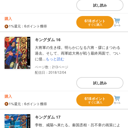
試し読み
購入
618
ポイント
すぐに購入
1%
還元
：6ポイント獲得
キングダム 16
大将軍の生き様。明らかになる六将・摎にまつわる
過去。そして、両軍総大将が戦う最終局面で、つい
に侵...
もっと読む
213
配信日：2018/12/04
試し読み
購入
618
ポイント
すぐに購入
1%
還元
：6ポイント獲得
キングダム 17
李牧、咸陽へ来たる。秦国丞相・呂不韋の画策によ