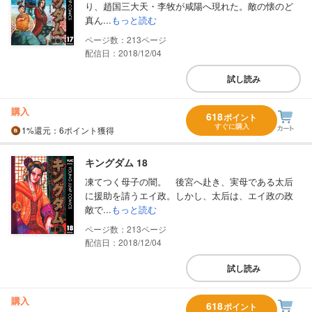
り、趙国三大天・李牧が咸陽へ現れた。敵の懐のど
真ん...
もっと読む
213
配信日：2018/12/04
試し読み
購入
618
ポイント
すぐに購入
1%
還元
：6ポイント獲得
キングダム 18
凍てつく母子の闇。 後宮へ赴き、実母である太后
に援助を請うエイ政。しかし、太后は、エイ政の政
敵で...
もっと読む
213
配信日：2018/12/04
試し読み
購入
618
ポイント