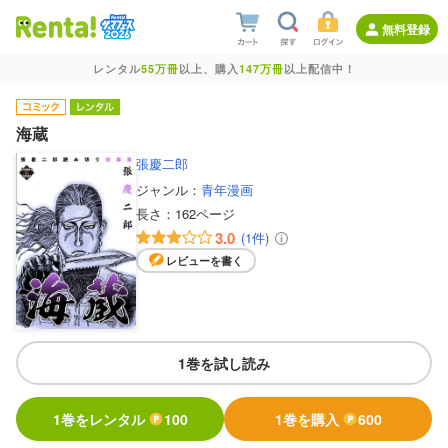
無料登録
レンタル
55万冊
以上、購入
147万冊
以上配信中！
海蔵
張慶二郎
ジャンル：
青年漫画
長さ：
162ページ
3.0
(1件)
レビューを書く
1巻を試し読み
1巻をレンタル
100
1巻を購入
600