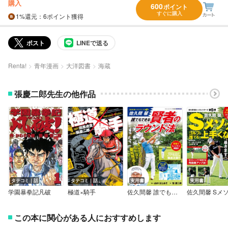
購入
600
ポイント
すぐに購入
1%
還元
：6ポイント獲得
ポスト
LINEで送る
Renta!
青年漫画
大洋図書
海蔵
張慶二郎先生の他作品
タテコミ｜話
タテコミ｜話
実用書
実用書
学園暴拳記凡破
極道×騎手
佐久間馨 誰でもできる賢者のラウンド法
この本に関心がある人におすすめします