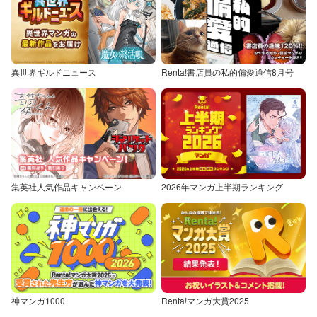
異世界ギルドニュース
Renta!書店員の私的偏愛通信8月号
集英社人気作品キャンペーン
2026年マンガ上半期ランキング
神マンガ1000
Renta!マンガ大賞2025