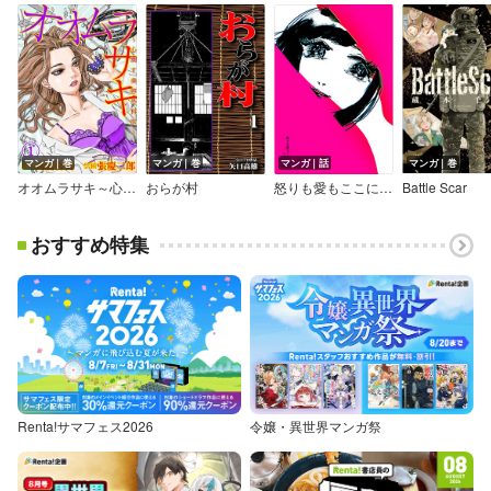
マンガ｜巻
マンガ｜巻
マンガ｜話
マンガ｜巻
オオムラサキ～心潤す美容外科医～
おらが村
怒りも愛もここにある
Battle Scar
おすすめ特集
Renta!サマフェス2026
令嬢・異世界マンガ祭