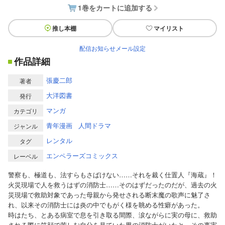
1巻をカートに追加する
推し本棚
マイリスト
配信お知らせメール設定
作品詳細
張慶二郎
著者
大洋図書
発行
マンガ
カテゴリ
青年漫画
人間ドラマ
ジャンル
レンタル
タグ
エンペラーズコミックス
レーベル
警察も、極道も、法すらもさばけない……それを裁く仕置人『海蔵』！
火災現場で人を救うはずの消防士……そのはずだったのだが、過去の火
災現場で救助対象であった母親から発せされる断末魔の歌声に魅了さ
れ、以来その消防士には炎の中でもがく様を眺める性癖があった。
時はたち、とある病室で息を引き取る間際、涙ながらに実の母に、救助
される際に笑顔で苦しむ自分を見ていた男の消防士がいたと、その事実