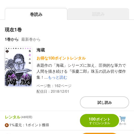
話読み
巻読み
現在1巻
1巻から
最新巻から
海蔵
お得な100ポイントレンタル
表題作の「海蔵」シリーズに加え、圧倒的な筆力で
人間を描き続ける『張慶二郎』珠玉の読み切り傑作
集！...
もっと読む
162
配信日：2018/12/01
試し読み
レンタル
(48時間)
100
ポイント
すぐにレンタル
1%
還元
：1ポイント獲得