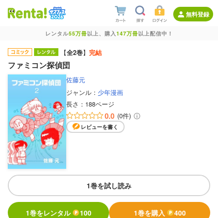
無料登録
レンタル
55万冊
以上、購入
147万冊
以上配信中！
【
全2巻
】
完結
ファミコン探偵団
佐藤元
ジャンル：
少年漫画
長さ：
188ページ
0.0
(0件)
レビューを書く
1巻を試し読み
1巻をレンタル
100
1巻を購入
400