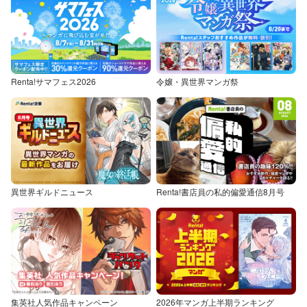
Renta!サマフェス2026
令嬢・異世界マンガ祭
異世界ギルドニュース
Renta!書店員の私的偏愛通信8月号
集英社人気作品キャンペーン
2026年マンガ上半期ランキング