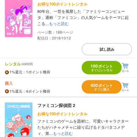
お得な100ポイントレンタル
80年台、一世を風靡した「ファミリーコンピュー
タ」通称「ファミコン」の人気ゲームをテーマに起
こる...
もっと読む
188
配信日：2018/10/12
試し読み
レンタル
(48時間)
100
ポイント
すぐにレンタル
1%
還元
：1ポイント獲得
購入
400
ポイント
すぐに購入
1%
還元
：4ポイント獲得
ファミコン探偵団 2
お得な100ポイントレンタル
ファミコンのゲームを題材に、可愛いキャラクター
たちがハチャメチャに繰り広げるドタバタコメデ
ィ、第...
もっと読む