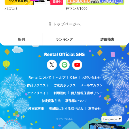
バズコミ
神マンガ1000
トップページへ
新刊
ランキング
詳細検索
Renta!について
ヘルプ
Q&A
お問い合わせ
作品リクエスト
ご意見ボックス
メールマガジン
アフィリエイト
利用規約
個人情報保護ポリシー
特定商取引法
著作権について
漫画家募集
海賊版に対する取り組み
運営会社
© PAPYLESS