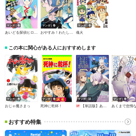
マンガ｜巻
マンガ｜巻
マンガ｜巻
あいどる探偵ヒロシにおまかせ！！
おやすみ！わたしのサイボーイ
魂火
この本に関心がある人におすすめします
マンガ｜巻
マンガ｜巻
マンガ｜話
マンガ｜巻
おじゃ魔さまっ
死神に乾杯！
【単話版】あくまで怠惰な悪役貴族＠COMIC
おすすめ特集