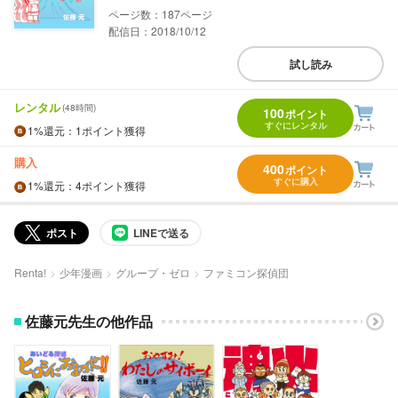
187
配信日：2018/10/12
試し読み
レンタル
(48時間)
100
ポイント
すぐにレンタル
1%
還元
：1ポイント獲得
購入
400
ポイント
すぐに購入
1%
還元
：4ポイント獲得
ポスト
LINEで送る
Renta!
少年漫画
グループ・ゼロ
ファミコン探偵団
佐藤元先生の他作品