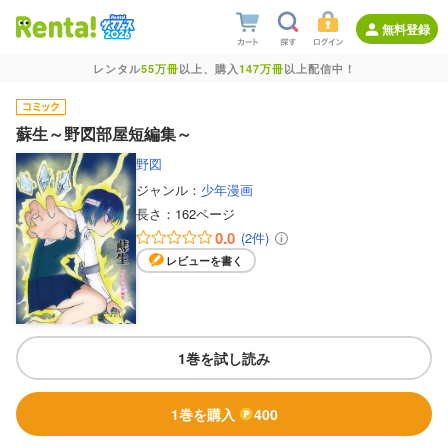
無料登録
レンタル
55万冊
以上、購入
147万冊
以上配信中！
蘇生～野図部屋短編集～
野図
ジャンル：
少年漫画
長さ：
162ページ
0.0
(2件)
レビューを書く
1巻を試し読み
1巻を購入
400