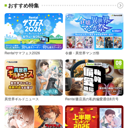
おすすめ特集
Renta!サマフェス2026
令嬢・異世界マンガ祭
異世界ギルドニュース
Renta!書店員の私的偏愛通信8月号