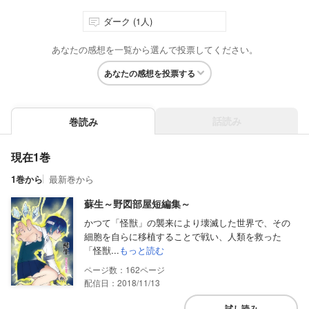
ダーク (1人)
あなたの感想を一覧から選んで投票してください。
あなたの感想を投票する
話読み
巻読み
現在1巻
1巻から
最新巻から
蘇生～野図部屋短編集～
かつて「怪獣」の襲来により壊滅した世界で、その
細胞を自らに移植することで戦い、人類を救った
「怪獣...
もっと読む
162
配信日：2018/11/13
試し読み