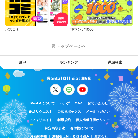
バズコミ
神マンガ1000
トップページへ
新刊
ランキング
詳細検索
Renta!について
ヘルプ
Q&A
お問い合わせ
作品リクエスト
ご意見ボックス
メールマガジン
アフィリエイト
利用規約
個人情報保護ポリシー
特定商取引法
著作権について
漫画家募集
海賊版に対する取り組み
運営会社