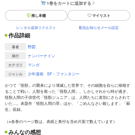
1巻をカートに追加する
推し本棚
マイリスト
レンタル追加リクエスト
配信お知らせメール設定
作品詳細
野図
著者
ナンバーナイン
発行
マンガ
カテゴリ
少年漫画
SF・ファンタジー
ジャンル
かつて「怪獣」の襲来により壊滅した世界で、その細胞を自らに移植す
ることで戦い、人類を救った「怪獣人間」。しかしそれから時が過ぎ、
怪獣人間の子供世代「怪獣ジュニア」は、人間たちに差別にさらされて
いた…。表題作「怪獣人間の罪」ほか、「ごめんなさい殺します」「蘇
生」収録。
（※各巻のページ数は、表紙と奥付を含め片面で数えています）
みんなの感想