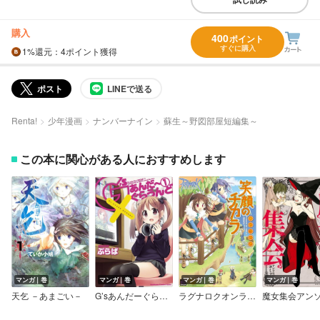
購入
400
ポイント
すぐに購入
1%
還元
：4ポイント獲得
ポスト
LINEで送る
Renta!
少年漫画
ナンバーナイン
蘇生～野図部屋短編集～
この本に関心がある人におすすめします
マンガ｜巻
マンガ｜巻
マンガ｜巻
マンガ｜巻
天乞 －あまごい－
G’sあんだーぐらうんど
ラグナロクオンライン －笑顔のチカラ－